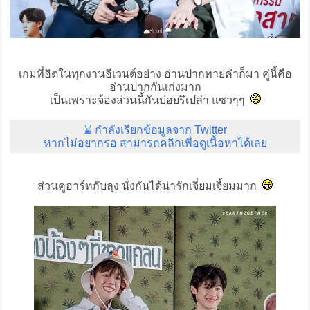
เกมที่ฮิตในทุกงานอีเวนต์อย่าง อ่านปากทายคำก็มา คู่นี้คือ
อ่านปากกันเก่งมาก
เป็นเพราะจ้องส่วนนี้กันบ่อยรึเปล่า แซวๆๆ
⌛ กำลังเรียกข้อมูลจาก Twitter
หากไม่อยากรอ สามารถคลิกเพื่อดูเนื้อหาได้เลย
ส่วนคูฮาร์ทกับลุง นั่งกันได้น่ารักเจี๋ยมเจี้ยมมาก