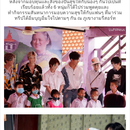
หลังจากมอบทุนและสิ่งของปันสุขให้กับน้องๆ กันไปเป็นที่
เรียบร้อยแล้วทั้ง 6 หนุ่มก็ได้ไปร่วมพูดคุยและ
ทำกิจกรรมสันทนาการมอบความสุขให้กับแฟนๆ ที่มาร่วม
ทริปได้อิ่มบุญอิ่มใจไปตามๆ กัน ณ ภูเขางามรีสอร์ท