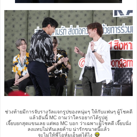
ช่วงท้ายมีการจับรางวัลแจกรูปของหนุ่มๆ ให้กับแฟนๆ ผู้โชคดี
แล้วอันนี้ MC ถามว่าใครอยากได้รูปคู่
เจี๊ยบยกสุดแขนเลย แต่พอ MC บอก ว่าเฉพาะผู้โชคดี เจี๊ยบนั่ง
ลงแทบไม่ทันเลยค้าบ น่ารักขนาดนี้แล้ว
จะไม่ให้พี่โอห์มเอ็นดูได้ไง