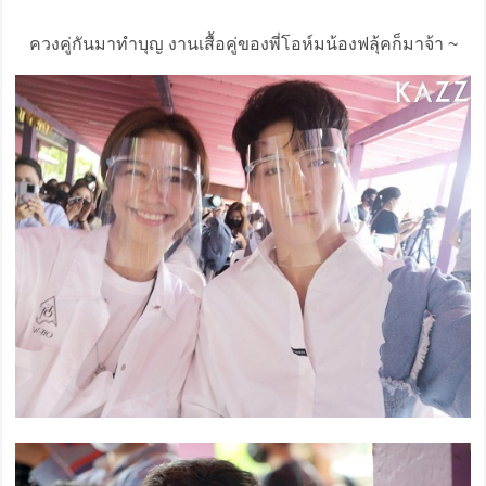
ควงคู่กันมาทำบุญ งานเสื้อคู่ของพี่โอห์มน้องฟลุ้คก็มาจ้า ~