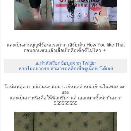
และเป็นงานบุญที่ร้อนแรงมาก เอิร์ธเต้น How You like That
ตอนยกแขนแล้วเสื้อเปิดคือเซ็กซี่ไม่ไหว -/-
⌛ กำลังเรียกข้อมูลจาก Twitter
หากไม่อยากรอ สามารถคลิกเพื่อดูเนื้อหาได้เลย
โอห์มฟลุ้ค เขาก็เต้นนะ แต่มาเวย์หมอลำหน้าฮ้านในเพลง เต่า
งอย
และเป็นภาพนิ่งคือให้ฟีลกรึ่มๆ แล้วออกมาเซิ้งนำกันมาก
555555555