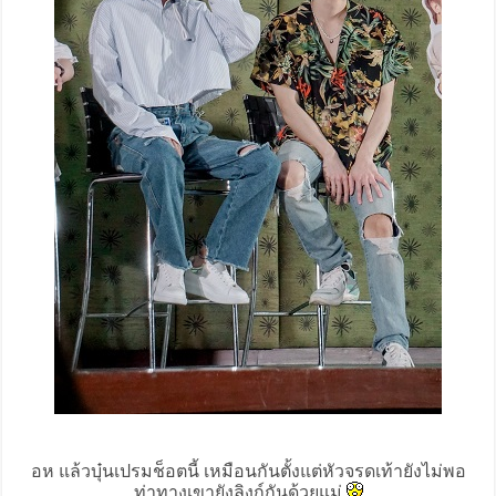
อห แล้วบุ๋นเปรมช็อตนี้ เหมือนกันตั้งแต่หัวจรดเท้ายังไม่พอ
ท่าทางเขายังลิงก์กันด้วยแม่