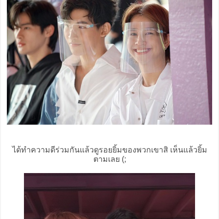
ได้ทำความดีร่วมกันแล้วดูรอยยิ้มของพวกเขาสิ เห็นแล้วยิ้ม
ตามเลย (;