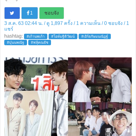
1
ชอบจัง
3 ส.ค. 63 02:44 น. / ดู 1,897 ครั้ง / 1 ความเห็น /
0
ชอบจัง /
1
แชร์
hashtag:
#เก้านพเก้า
#โอห์มฐิติวัฒน์
#เอิร์ธกัษมนณัฏฐ์
#บุ๋นนพณัฐ
#ฟลุ้คณธัช