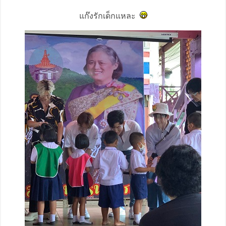
แก๊งรักเด็กแหละ