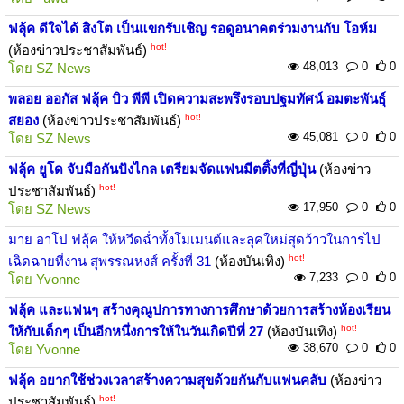
ฟลุ้ค ดีใจได้ สิงโต เป็นแขกรับเชิญ รอดูอนาคตร่วมงานกับ โอห์ม
hot!
(ห้องข่าวประชาสัมพันธ์)
48,013
0
0
โดย
SZ News
พลอย ออกัส ฟลุ้ค บิว พีพี เปิดความสะพรึงรอบปฐมทัศน์ อมตะพันธุ์
hot!
สยอง
(ห้องข่าวประชาสัมพันธ์)
45,081
0
0
โดย
SZ News
ฟลุ้ค ยูโด จับมือกันปังไกล เตรียมจัดแฟนมีตติ้งที่ญี่ปุ่น
(ห้องข่าว
hot!
ประชาสัมพันธ์)
17,950
0
0
โดย
SZ News
มาย อาโป ฟลุ้ค ให้หวีดฉ่ำทั้งโมเมนต์และลุคใหม่สุดว้าวในการไป
hot!
เฉิดฉายที่งาน สุพรรณหงส์ ครั้งที่ 31
(ห้องบันเทิง)
7,233
0
0
โดย
Yvonne
ฟลุ้ค และแฟนๆ สร้างคุณูปการทางการศึกษาด้วยการสร้างห้องเรียน
hot!
ให้กับเด็กๆ เป็นอีกหนึ่งการให้ในวันเกิดปีที่ 27
(ห้องบันเทิง)
38,670
0
0
โดย
Yvonne
ฟลุ้ค อยากใช้ช่วงเวลาสร้างความสุขด้วยกันกับแฟนคลับ
(ห้องข่าว
hot!
ประชาสัมพันธ์)