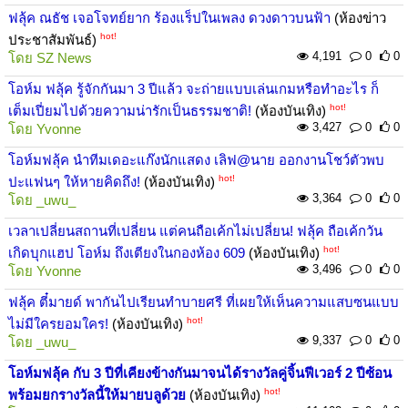
ฟลุ้ค ณธัช เจอโจทย์ยาก ร้องแร็ปในเพลง ดวงดาวบนฟ้า
(ห้องข่าว
hot!
ประชาสัมพันธ์)
4,191
0
0
โดย
SZ News
โอห์ม ฟลุ้ค รู้จักกันมา 3 ปีแล้ว จะถ่ายแบบเล่นเกมหรือทำอะไร ก็
hot!
เต็มเปี่ยมไปด้วยความน่ารักเป็นธรรมชาติ!
(ห้องบันเทิง)
3,427
0
0
โดย
Yvonne
โอห์มฟลุ้ค นำทีมเดอะแก๊งนักแสดง เลิฟ@นาย ออกงานโชว์ตัวพบ
hot!
ปะแฟนๆ ให้หายคิดถึง!
(ห้องบันเทิง)
3,364
0
0
โดย
_uwu_
เวลาเปลี่ยนสถานที่เปลี่ยน แต่คนถือเค้กไม่เปลี่ยน! ฟลุ้ค ถือเค้กวัน
hot!
เกิดบุกแฮป โอห์ม ถึงเตียงในกองห้อง 609
(ห้องบันเทิง)
3,496
0
0
โดย
Yvonne
ฟลุ้ค ตี๋มายด์ พากันไปเรียนทำบายศรี ที่เผยให้เห็นความแสบซนแบบ
hot!
ไม่มีใครยอมใคร!
(ห้องบันเทิง)
9,337
0
0
โดย
_uwu_
โอห์มฟลุ้ค กับ 3 ปีที่เคียงข้างกันมาจนได้รางวัลคู่จิ้นฟีเวอร์ 2 ปีซ้อน
hot!
พร้อมยกรางวัลนี้ให้มายบลูด้วย
(ห้องบันเทิง)