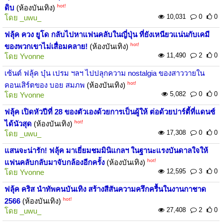
hot!
ดิบ
(ห้องบันเทิง)
10,031
0
0
โดย
_uwu_
ฟลุ้ค ควง ยูโด กลับไปหาแฟนคลับในญี่ปุ่น ที่ยังเหนียวแน่นกับเคมี
hot!
ของพวกเขาไม่เสื่อมคลาย!
(ห้องบันเทิง)
11,490
2
0
โดย
Yvonne
เซ้นต์ ฟลุ้ค บุ๋น เปรม ฯลฯ ไปปลุกความ nostalgia ของสาววายใน
hot!
คอนเสิร์ตของ บอย สมภพ
(ห้องบันเทิง)
5,082
0
0
โดย
Yvonne
ฟลุ้ค เปิดหัวปีที่ 28 ของตัวเองด้วยการเป็นผู้ให้ ต่อด้วยปาร์ตี้ที่แดนซ์
hot!
ได้นัวสุด
(ห้องบันเทิง)
17,308
0
0
โดย
_uwu_
แสนจะน่ารัก! ฟลุ้ค มาเยี่ยมชมมินิแกลฯ ในฐานะแรงบันดาลใจให้
hot!
แฟนคลับกลับมาจับกล้องอีกครั้ง
(ห้องบันเทิง)
12,595
3
0
โดย
Yvonne
ฟลุ้ค คริส นำทัพคนบันเทิง สร้างสีสันความครึกครื้นในงานกาชาด
hot!
2566
(ห้องบันเทิง)
27,408
2
0
โดย
_uwu_