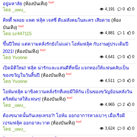
hot!
อยู่มหาลัย
(ห้องบันเทิง)
4,191
0
0
โดย
_uwu_
คิทตี้ พลอย แพต ฟลุ้ค เจสซี่ ตีแผ่สังคมในละคร เสียดาย
(ห้อง
hot!
บันเทิง)
4,881
1
0
โดย
sz447115
ขึ้นปีใหม่ แต่ความคลั่งรักยังไม่แผ่ว โอห์มฟลุ้ค กับงานคู่ประเดิมปี
hot!
2021!
(ห้องบันเทิง)
4,641
0
0
โดย
Yvonne
เปิดมิติใหม่! ฟลุ้ค น่ารักและแสนดีที่หนึ่ง แจกทองให้แฟนคลับเป็น
hot!
ของขวัญในวันสิ้นปี
(ห้องบันเทิง)
4,511
0
0
โดย
Yvonne
โอห์มฟลุ้ค มาขิงความคลั่งรักที่เคยมีให้กัน เป็นของขวัญย้อนหลังวัน
hot!
คริสต์มาสให้แฟนๆ!
(ห้องบันเทิง)
4,965
2
0
โดย
_uwu_
ต้องขนาดนั้นกันเลยเหรอ?! โอห์ม ออกอาการหวงเบาๆ เมื่อเรือผี
hot!
เปรมฟลุ้ค ออกอาละวาด
(ห้องบันเทิง)
3,624
0
0
โดย
_uwu_