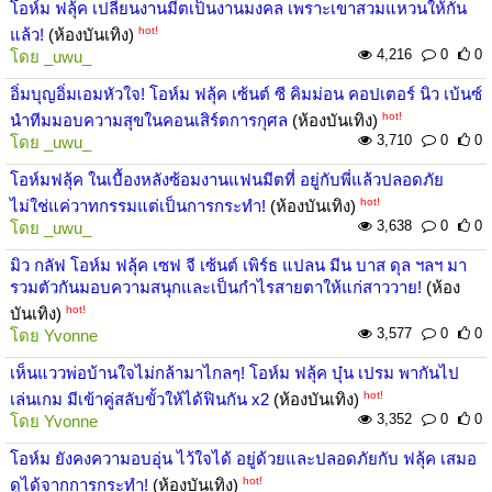
โอห์ม ฟลุ้ค เปลี่ยนงานมีตเป็นงานมงคล เพราะเขาสวมแหวนให้กัน
hot!
แล้ว!
(ห้องบันเทิง)
4,216
0
0
โดย
_uwu_
อิ่มบุญอิ่มเอมหัวใจ! โอห์ม ฟลุ้ค เซ้นต์ ซี คิมม่อน คอปเตอร์ นิว เบ้นซ์
hot!
นำทีมมอบความสุขในคอนเสิร์ตการกุศล
(ห้องบันเทิง)
3,710
0
0
โดย
_uwu_
โอห์มฟลุ้ค ในเบื้องหลังซ้อมงานแฟนมีตที่ อยู่กับพี่แล้วปลอดภัย
hot!
ไม่ใช่แค่วาทกรรมแต่เป็นการกระทำ!
(ห้องบันเทิง)
3,638
0
0
โดย
_uwu_
มิว กลัฟ โอห์ม ฟลุ้ค เซฟ จี เซ้นต์ เพิร์ธ แปลน มีน บาส ดุล ฯลฯ มา
รวมตัวกันมอบความสนุกและเป็นกำไรสายตาให้แก่สาววาย!
(ห้อง
hot!
บันเทิง)
3,577
0
0
โดย
Yvonne
เห็นแววพ่อบ้านใจไม่กล้ามาไกลๆ! โอห์ม ฟลุ้ค บุ๋น เปรม พากันไป
hot!
เล่นเกม มีเข้าคู่สลับขั้วให้ได้ฟินกัน x2
(ห้องบันเทิง)
3,352
0
0
โดย
Yvonne
โอห์ม ยังคงความอบอุ่น ไว้ใจได้ อยู่ด้วยและปลอดภัยกับ ฟลุ้ค เสมอ
hot!
ดูได้จากการกระทำ!
(ห้องบันเทิง)