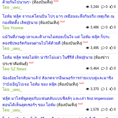
hot!
ด้วยกันไปนานๆ~
(ห้องบันเทิง)
3,244
0
0
โดย
_uwu_
โอห์ม ฟลุ้ค จากแค่โดนปั่น ไปๆ มาๆ เหมือนจะหึงกันจริง เหตุเกิด ณ
hot!
กองฟิตติ้ง เลิฟ@นาย
(ห้องบันเทิง)
3,486
0
0
โดย
Yvonne
แม้วันที่งานคู่เวลาและคิวงานไม่ค่อยเป็นใจ แต่ โอห์ม ฟลุ้ค ก็ประ
hot!
คองซัปพอร์ตกันจนผ่านไปได้ด้วยดี
(ห้องบันเทิง)
3,495
0
0
โดย
_uwu_
โอห์ม ฟลุ้ค หล่อไม่พัก น่ารักไม่แผ่ว ในซีรีส์ เลิฟ@นาย
(ห้องข่าว
hot!
ประชาสัมพันธ์)
5,464
3
0
โดย
SZ News
น้องอ้อยใจกลับมาแล้ว! สังเกตจากอินเนอร์การถ่ายแบบคู่และมาขิง
hot!
ว่าบังเอิญไปเจอ โอห์ม ของ ฟลุ้ค
(ห้องบันเทิง)
3,370
1
0
โดย
_uwu_
ฟลุ้ค มาไลฟ์พูดคุยกับแฟนคลับแบบชิลล์ๆ และเล่า first imperssion
hot!
ตอนได้เห็นลุคเซอร์ๆ ของ โอห์ม
(ห้องบันเทิง)
1,578
0
0
โดย
_uwu_