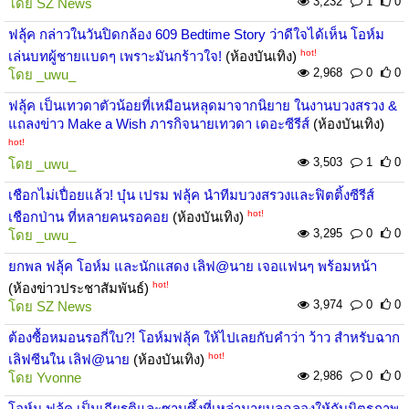
3,232
1
0
โดย
SZ News
ฟลุ้ค กล่าวในวันปิดกล้อง 609 Bedtime Story ว่าดีใจได้เห็น โอห์ม
hot!
เล่นบทผู้ชายแบดๆ เพราะมันกร้าวใจ!
(ห้องบันเทิง)
2,968
0
0
โดย
_uwu_
ฟลุ้ค เป็นเทวดาตัวน้อยที่เหมือนหลุดมาจากนิยาย ในงานบวงสรวง &
แถลงข่าว Make a Wish ภารกิจนายเทวดา เดอะซีรีส์
(ห้องบันเทิง)
hot!
3,503
1
0
โดย
_uwu_
เชือกไม่เปื่อยแล้ว! บุ๋น เปรม ฟลุ้ค นำทีมบวงสรวงและฟิตติ้งซีรีส์
hot!
เชือกป่าน ที่หลายคนรอคอย
(ห้องบันเทิง)
3,295
0
0
โดย
_uwu_
ยกพล ฟลุ้ค โอห์ม และนักแสดง เลิฟ@นาย เจอแฟนๆ พร้อมหน้า
hot!
(ห้องข่าวประชาสัมพันธ์)
3,974
0
0
โดย
SZ News
ต้องซื้อหมอนรอกี่ใบ?! โอห์มฟลุ้ค ให้ไปเลยกับคำว่า ว้าว สำหรับฉาก
hot!
เลิฟซีนใน เลิฟ@นาย
(ห้องบันเทิง)
2,986
0
0
โดย
Yvonne
โอห์ม ฟลุ้ค เป็นเกียรติและซาบซึ้งที่เหล่ามายบลูฉลองให้กับมิตรภาพ