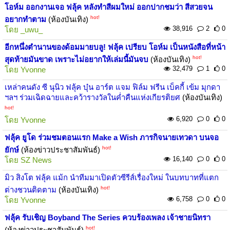
โอห์ม ออกงานเจอ ฟลุ้ค หลังทำสีผมใหม่ ออกปากชมว่า สีสวยจน
hot!
อยากทำตาม
(ห้องบันเทิง)
38,916
2
0
โดย
_uwu_
อีกหนึ่งตำนานของด้อมมายบลู! ฟลุ้ค เปรียบ โอห์ม เป็นหนังสือที่หน้า
hot!
สุดท้ายมันขาด เพราะไม่อยากให้เล่มนี้มันจบ
(ห้องบันเทิง)
32,479
1
0
โดย
Yvonne
เหล่าคนดัง ซี นุนิว ฟลุ้ค บุ๋น อาร์ต แจม ฟิล์ม ฟรีน เบ็คกี้ เข้ม มุกดา
ฯลฯ ร่วมเฉิดฉายและคว้ารางวัลในค่ำคืนแห่งเกียรติยศ
(ห้องบันเทิง)
hot!
6,920
0
0
โดย
Yvonne
ฟลุ้ค ยูโด ร่วมชมตอนแรก Make a Wish ภารกิจนายเทวดา บนจอ
hot!
ยักษ์
(ห้องข่าวประชาสัมพันธ์)
16,140
0
0
โดย
SZ News
มิว สิงโต ฟลุ้ค แม้ก นำทีมมาเปิดตัวซีรีส์เรื่องใหม่ ในบทบาทที่แตก
hot!
ต่างชวนติดตาม
(ห้องบันเทิง)
6,758
0
0
โดย
Yvonne
ฟลุ้ค รับเชิญ Boyband The Series ควบร้องเพลง เจ้าชายนิทรา
hot!
(ห้องข่าวประชาสัมพันธ์)