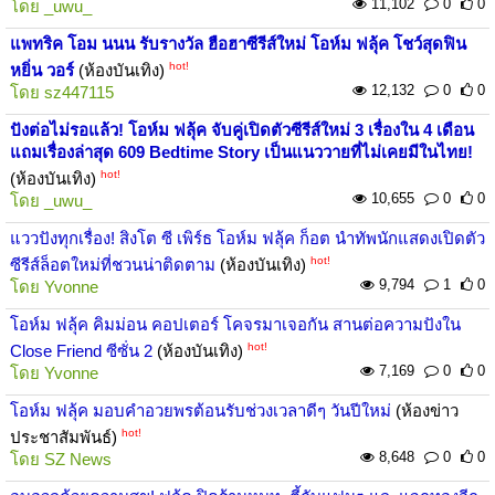
11,102
0
0
โดย
_uwu_
แพทริค โอม นนน รับรางวัล ฮือฮาซีรีส์ใหม่ โอห์ม ฟลุ้ค โชว์สุดฟิน
hot!
หยิ่น วอร์
(ห้องบันเทิง)
12,132
0
0
โดย
sz447115
ปังต่อไม่รอแล้ว! โอห์ม ฟลุ้ค จับคู่เปิดตัวซีรีส์ใหม่ 3 เรื่องใน 4 เดือน
แถมเรื่องล่าสุด 609 Bedtime Story เป็นแนววายที่ไม่เคยมีในไทย!
hot!
(ห้องบันเทิง)
10,655
0
0
โดย
_uwu_
แววปังทุกเรื่อง! สิงโต ซี เพิร์ธ โอห์ม ฟลุ้ค ก็อต นำทัพนักแสดงเปิดตัว
hot!
ซีรีส์ล็อตใหม่ที่ชวนน่าติดตาม
(ห้องบันเทิง)
9,794
1
0
โดย
Yvonne
โอห์ม ฟลุ้ค คิมม่อน คอปเตอร์ โคจรมาเจอกัน สานต่อความปังใน
hot!
Close Friend ซีซั่น 2
(ห้องบันเทิง)
7,169
0
0
โดย
Yvonne
โอห์ม ฟลุ้ค มอบคำอวยพรต้อนรับช่วงเวลาดีๆ วันปีใหม่
(ห้องข่าว
hot!
ประชาสัมพันธ์)
8,648
0
0
โดย
SZ News