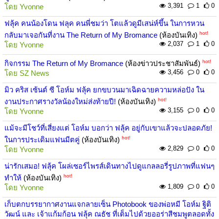
3,391
1
0
โดย
Yvonne
ฟลุ้ค คนน้องโดน ฟลุค คนพี่ชมว่า โตแล้วดูมีเสน่ห์ขึ้น ในการหวน
hot!
กลับมาเจอกันที่งาน The Return of My Bromance
(ห้องบันเทิง)
2,037
1
0
โดย
Yvonne
hot!
กิจกรรม The Return of My Bromance
(ห้องข่าวประชาสัมพันธ์)
3,456
0
0
โดย
SZ News
มิว คริส เซ้นต์ ซี โอห์ม ฟลุ้ค ยกขบวนมาเฉิดฉายความหล่อปัง ใน
hot!
งานประกาศรางวัลน้องใหม่ส่งท้ายปี!
(ห้องบันเทิง)
3,155
0
0
โดย
Yvonne
แม้จะมีโชว์ที่เสี่ยงแต่ โอห์ม บอกว่า ฟลุ้ค อยู่กับเขาแล้วจะปลอดภัย!
hot!
ในการประเดิมแฟนมีตคู่
(ห้องบันเทิง)
2,829
0
0
โดย
Yvonne
น่ารักเสมอ! ฟลุ้ค โผล่เซอร์ไพรส์เดินทางไปดูแกลลอรี่รูปภาพที่แฟนๆ
hot!
ทำให้
(ห้องบันเทิง)
1,809
0
0
โดย
Yvonne
เก็บตกบรรยากาศงานแจกลายเซ็น Photobook ของพ่อหมี โอห์ม ฐิติ
วัฒน์ และ เจ้าแก้มก้อน ฟลุ้ค ณธัช ที่เต็มไปด้วยออร่าสีชมพูตลอดทั้ง