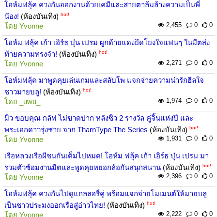
โอห์มฟลุ้ค ควงกันออกงานด้วยเคมีและสายตาล้มล้างความเป็นพี่
hot!
น้อง!
(ห้องบันเทิง)
2,455
0
0
โดย
Yvonne
โอห์ม ฟลุ้ค เก้า เอิร์ธ บุ๋น เปรม ผูกด้ายแดงยึดโยงใจแฟนๆ ในมีตส่ง
hot!
ท้ายความทรงจำ!
(ห้องบันเทิง)
2,271
0
0
โดย
Yvonne
โอห์มฟลุ้ค มาพูดคุยเล่นเกมและสลับโพ แจกจ่ายความน่ารักฮีลใจ
hot!
ชาวมายบลู!
(ห้องบันเทิง)
1,974
0
0
โดย
_uwu_
มิว ขอบคุณ กลัฟ ไม่ขาดปาก หลังซิว 2 รางวัล คู่จิ้นแห่งปี และ
hot!
พระเอกดาวรุ่งชาย จาก TharnType The Series
(ห้องบันเทิง)
1,931
0
0
โดย
Yvonne
เรือหลวงเรือผีชนกันเต็มไปหมด! โอห์ม ฟลุ้ค เก้า เอิร์ธ บุ๋น เปรม มา
hot!
รวมตัวซ้อมงานมีตและพูดคุยหยอกล้อกันสนุกสนาน
(ห้องบันเทิง)
2,396
0
0
โดย
Yvonne
โอห์มฟลุ้ค ควงกันไปดูแกลลอรี่คู่ พร้อมแจกจ่ายโมเมนต์ให้มายบลู
hot!
เป็นชาวประมงออกเรือสู่อ่าวไทย!
(ห้องบันเทิง)
2,222
0
0
โดย
Yvonne