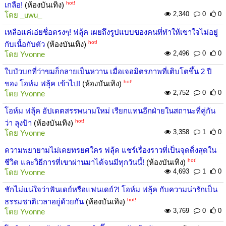
hot!
เกลือ!
(ห้องบันเทิง)
2,340
0
0
โดย
_uwu_
เหลือแค่เอ่ยชื่อตรงๆ! ฟลุ้ค เผยถึงรูปแบบของคนที่ทำให้เขาใจไม่อยู่
hot!
กับเนื้อกับตัว
(ห้องบันเทิง)
2,496
0
0
โดย
Yvonne
ใบบัวบกที่ว่าขมก็กลายเป็นหวาน เมื่อเจอมิตรภาพที่เติบโตขึ้น 2 ปี
hot!
ของ โอห์ม ฟลุ้ค เข้าไป!
(ห้องบันเทิง)
2,752
0
0
โดย
Yvonne
โอห์ม ฟลุ้ค อัปเดตสรรพนามใหม่ เรียกแทนอีกฝ่ายในสถานะที่คู่กัน
hot!
ว่า ลุงป้า
(ห้องบันเทิง)
3,358
1
0
โดย
Yvonne
ความพยายามไม่เคยทรยศใคร ฟลุ้ค แชร์เรื่องราวที่เป็นจุดดิ่งสุดใน
hot!
ชีวิต และวิธีการที่เขาผ่านมาได้จนมีทุกวันนี้!
(ห้องบันเทิง)
4,693
1
0
โดย
Yvonne
ชักไม่แน่ใจว่าฟันเดย์หรือแฟนเดย์?! โอห์ม ฟลุ้ค กับความน่ารักเป็น
hot!
ธรรมชาติเวลาอยู่ด้วยกัน
(ห้องบันเทิง)
3,769
0
0
โดย
Yvonne