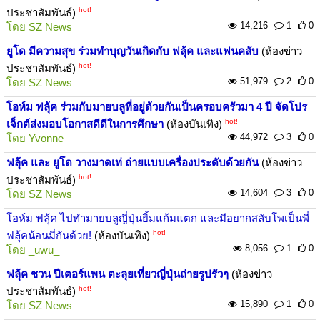
hot!
ประชาสัมพันธ์)
14,216
1
0
โดย
SZ News
ยูโด มีความสุข ร่วมทำบุญวันเกิดกับ ฟลุ้ค และแฟนคลับ
(ห้องข่าว
hot!
ประชาสัมพันธ์)
51,979
2
0
โดย
SZ News
โอห์ม ฟลุ้ค ร่วมกับมายบลูที่อยู่ด้วยกันเป็นครอบครัวมา 4 ปี จัดโปร
hot!
เจ็กต์ส่งมอบโอกาสดีดีในการศึกษา
(ห้องบันเทิง)
44,972
3
0
โดย
Yvonne
ฟลุ้ค และ ยูโด วางมาดเท่ ถ่ายแบบเครื่องประดับด้วยกัน
(ห้องข่าว
hot!
ประชาสัมพันธ์)
14,604
3
0
โดย
SZ News
โอห์ม ฟลุ้ค ไปทำมายบลูญี่ปุ่นยิ้มแก้มแตก และมีอยากสลับโพเป็นพี่
hot!
ฟลุ้คน้อนมี่กันด้วย!
(ห้องบันเทิง)
8,056
1
0
โดย
_uwu_
ฟลุ้ค ชวน ปีเตอร์แพน ตะลุยเที่ยวญี่ปุ่นถ่ายรูปรัวๆ
(ห้องข่าว
hot!
ประชาสัมพันธ์)
15,890
1
0
โดย
SZ News