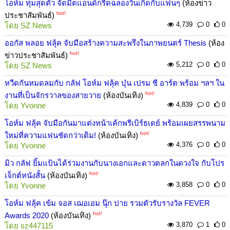
โอห์ม ทุ่มสุดตัว จัดมีตแอนด์กรี๊ดฉลองวันเกิดกับแฟนๆ
(ห้องข่าว
hot!
ประชาสัมพันธ์)
4,739
0
0
โดย
SZ News
ออกัส พลอย ฟลุ้ค จับมือสร้างความสะพรึงในภาพยนตร์ Thesis
(ห้อง
hot!
ข่าวประชาสัมพันธ์)
5,212
0
0
โดย
SZ News
หวีดกันหมดลมกับ กลัฟ โอห์ม ฟลุ้ค บุ๋น เปรม ซี อาร์ต พร้อม ฯลฯ ใน
hot!
งานที่เป็นจักรวาลของสายวาย
(ห้องบันเทิง)
4,839
0
0
โดย
Yvonne
โอห์ม ฟลุ้ค จับมือกันมาแต่งหน้าเค้กพรีเบิร์ธเดย์ พร้อมเผยสรรพนาม
hot!
ใหม่ที่ความแฟนชัดกว่าเดิม!
(ห้องบันเทิง)
4,376
0
0
โดย
Yvonne
มิว กลัฟ ยิ้มแป้นได้ร่วมงานกับนางเอกและดาวตลกในดวงใจ กับโปร
hot!
เจ็กต์หนังสั้น
(ห้องบันเทิง)
3,858
0
0
โดย
Yvonne
โอห์ม ฟลุ้ค เข้ม จอส เฌอเอม นุ๊ก ปาย รวมตัวรับรางวัล FEVER
hot!
Awards 2020
(ห้องบันเทิง)
3,870
1
0
โดย
sz447115