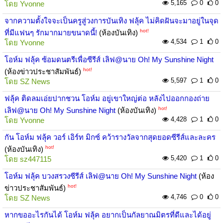
5,165
0
0
โดย
Yvonne
จากความตั้งใจจะเป็นครูสู่วงการบันเทิง ฟลุ้ค ไม่คิดฝันจะมาอยู่ในจุด
hot!
ที่มีแฟนๆ รักมากมายขนาดนี้!
(ห้องบันเทิง)
4,534
1
0
โดย
Yvonne
โอห์ม ฟลุ้ค ซ้อมดนตรีเพื่อซีรีส์ เลิฟ@นาย Oh! My Sunshine Night
hot!
(ห้องข่าวประชาสัมพันธ์)
5,597
1
0
โดย
SZ News
ฟลุ้ค ติดลมเอ่ยปากชวน โอห์ม อยู่เขาใหญ่ต่อ หลังไปออกกองถ่าย
hot!
เลิฟ@นาย Oh! My Sunshine Night
(ห้องบันเทิง)
4,428
1
0
โดย
Yvonne
กัน โอห์ม ฟลุ้ค วอร์ เอิร์ท มิกซ์ คว้ารางวัลจากสุดยอดซีรีส์และละคร
hot!
(ห้องบันเทิง)
5,420
1
0
โดย
sz447115
โอห์ม ฟลุ้ค บวงสรวงซีรีส์ เลิฟ@นาย Oh! My Sunshine Night
(ห้อง
hot!
ข่าวประชาสัมพันธ์)
4,746
0
0
โดย
SZ News
หากขออะไรกันได้ โอห์ม ฟลุ้ค อยากเป็นกัลยาณมิตรที่ดีและได้อยู่