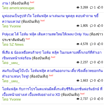
hot!
งาน !
(ห้องบันเทิง)
3,269
1
0
โดย
americanosugar.
มูฟออนเป็นรูปหัวใจ โอห์มฟลุ้ค มาเล่นเกม พูดคุย ตอบคำถาม ขยี้
hot!
ความแควน!
(ห้องบันเทิง)
1,805
0
0
โดย
Yvonne
Polycat ได้ โอห์ม ฟลุ้ค เติมความสดใหม่ให้เพลง Only You
(ห้องข่าว
hot!
ประชาสัมพันธ์)
4,578
0
0
โดย
SZ News
พี่เสือ & น้องเหยื่อคนร้ายๆ! โอห์ม ฟลุ้ค ในเกมคาบสติ๊กเกอร์ที่ทำเอา
hot!
เขินจนหน้าเห่อร้อน
(ห้องบันเทิง)
2,237
0
0
โดย
_uwu_
สมกับเป็นคู่โบ๊ะบ๊ะ โอห์มฟลุ้ค ควงกันออกงาน เดี๋ยวขิงเดี๋ยวหยอกกัน
hot!
ทำเอาแฟนๆ ใจฟู!
(ห้องบันเทิง)
1,663
0
0
โดย
_uwu_
โอห์มฟลุ้ค กับการโปรโมตแฟนมีตติ้งระดับซีรีส์แอกชั่นฟอร์มยักษ์ ที่
hot!
เบื้องหน้าอย่างเท่ เบื้องหลังอย่างง่วง XD
(ห้องบันเทิง)
2,737
0
0
โดย
Yvonne