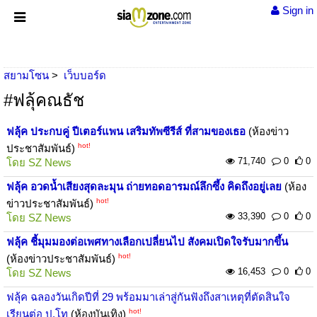
Sign in
สยามโซน
เว็บบอร์ด
#ฟลุ้คณธัช
ฟลุ้ค ประกบคู่ ปีเตอร์แพน เสริมทัพซีรีส์ ที่สามของเธอ
(ห้องข่าว
hot!
ประชาสัมพันธ์)
71,740
0
0
โดย
SZ News
ฟลุ้ค อวดน้ำเสียงสุดละมุน ถ่ายทอดอารมณ์ลึกซึ้ง คิดถึงอยู่เลย
(ห้อง
hot!
ข่าวประชาสัมพันธ์)
33,390
0
0
โดย
SZ News
ฟลุ้ค ชี้มุมมองต่อเพศทางเลือกเปลี่ยนไป สังคมเปิดใจรับมากขึ้น
hot!
(ห้องข่าวประชาสัมพันธ์)
16,453
0
0
โดย
SZ News
ฟลุ้ค ฉลองวันเกิดปีที่ 29 พร้อมมาเล่าสู่กันฟังถึงสาเหตุที่ตัดสินใจ
hot!
เรียนต่อ ป.โท
(ห้องบันเทิง)