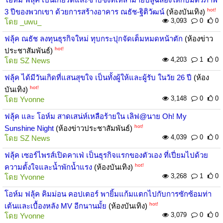
hot!
3 ปีของพวกเขา ด้วยการสร้างอาคาร ณธัช-ฐิติวัฒน์
(ห้องบันเทิง)
3,093
0
0
โดย
_uwu_
ฟลุ้ค ณธัช ลงทุนธุรกิจใหม่ ทุบกระปุกจัดเต็มหมดหน้าตัก
(ห้องข่าว
hot!
ประชาสัมพันธ์)
4,203
1
0
โดย
SZ News
ฟลุ้ค ได้มีวันเกิดที่แสนสุขใจ เป็นทั้งผู้ให้และผู้รับ ในวัย 26 ปี
(ห้อง
hot!
บันเทิง)
3,148
0
0
โดย
Yvonne
ฟลุ้ค และ โอห์ม สาดเสน่ห์เหลือร้ายใน เลิฟ@นาย Oh! My
hot!
Sunshine Night
(ห้องข่าวประชาสัมพันธ์)
4,039
0
0
โดย
SZ News
ฟลุ้ค เซอร์ไพรส์เปิดคาเฟ่ เป็นธุรกิจแรกของตัวเอง ที่เปี่ยมไปด้วย
hot!
ความตั้งใจและน้ำพักน้ำแรง
(ห้องบันเทิง)
3,268
1
0
โดย
Yvonne
โอห์ม ฟลุ้ค คิมม่อน คอปเตอร์ พายิ้มแก้มแตกไปกับการซักซ้อมท่า
hot!
เต้นและเบื้องหลัง MV อีกนานมั้ย
(ห้องบันเทิง)
3,079
0
0
โดย
Yvonne