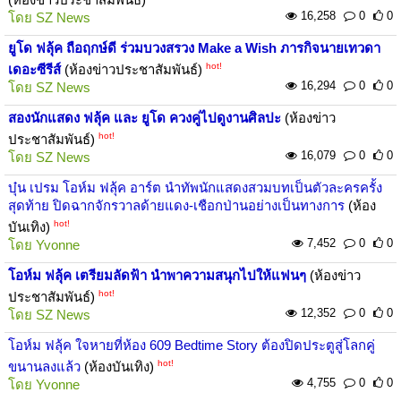
16,258
0
0
โดย
SZ News
ยูโด ฟลุ้ค ถือฤกษ์ดี ร่วมบวงสรวง Make a Wish ภารกิจนายเทวดา
hot!
เดอะซีรีส์
(ห้องข่าวประชาสัมพันธ์)
16,294
0
0
โดย
SZ News
สองนักแสดง ฟลุ้ค และ ยูโด ควงคู่ไปดูงานศิลปะ
(ห้องข่าว
hot!
ประชาสัมพันธ์)
16,079
0
0
โดย
SZ News
บุ๋น เปรม โอห์ม ฟลุ้ค อาร์ต นำทัพนักแสดงสวมบทเป็นตัวละครครั้ง
สุดท้าย ปิดฉากจักรวาลด้ายแดง-เชือกป่านอย่างเป็นทางการ
(ห้อง
hot!
บันเทิง)
7,452
0
0
โดย
Yvonne
โอห์ม ฟลุ้ค เตรียมลัดฟ้า นำพาความสนุกไปให้แฟนๆ
(ห้องข่าว
hot!
ประชาสัมพันธ์)
12,352
0
0
โดย
SZ News
โอห์ม ฟลุ้ค ใจหายที่ห้อง 609 Bedtime Story ต้องปิดประตูสู่โลกคู่
hot!
ขนานลงแล้ว
(ห้องบันเทิง)
4,755
0
0
โดย
Yvonne