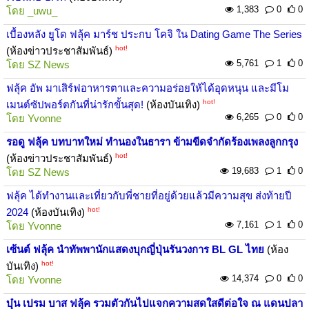
1,383
0
0
โดย
_uwu_
เบื้องหลัง ยูโด ฟลุ้ค มาร์ช ประกบ โคจิ ใน Dating Game The Series
hot!
(ห้องข่าวประชาสัมพันธ์)
5,761
1
0
โดย
SZ News
ฟลุ้ค อัพ มาเสิร์ฟอาหารตาและความอร่อยให้ได้อุดหนุน และมีโม
hot!
เมนต์ซัปพอร์ตกันที่น่ารักขั้นสุด!
(ห้องบันเทิง)
6,265
0
0
โดย
Yvonne
รอดู ฟลุ้ค บทบาทใหม่ ทำนองในธารา ข้ามขีดจำกัดร้องเพลงลูกกรุง
hot!
(ห้องข่าวประชาสัมพันธ์)
19,683
1
0
โดย
SZ News
ฟลุ้ค ได้ทำงานและเที่ยวกับพี่ชายที่อยู่ด้วยแล้วมีความสุข ส่งท้ายปี
hot!
2024
(ห้องบันเทิง)
7,161
1
0
โดย
Yvonne
เซ้นต์ ฟลุ้ค นำทัพพานักแสดงบุกญี่ปุ่นรันวงการ BL GL ไทย
(ห้อง
hot!
บันเทิง)
14,374
0
0
โดย
Yvonne
บุ๋น เปรม บาส ฟลุ้ค รวมตัวกันไปแจกความสดใสดีต่อใจ ณ แดนปลา