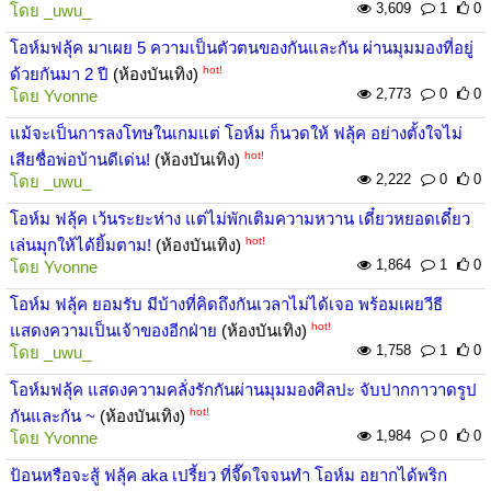
3,609
1
0
โดย
_uwu_
โอห์มฟลุ้ค มาเผย 5 ความเป็นตัวตนของกันและกัน ผ่านมุมมองที่อยู่
hot!
ด้วยกันมา 2 ปี
(ห้องบันเทิง)
2,773
0
0
โดย
Yvonne
แม้จะเป็นการลงโทษในเกมแต่ โอห์ม ก็นวดให้ ฟลุ้ค อย่างตั้งใจไม่
hot!
เสียชื่อพ่อบ้านดีเด่น!
(ห้องบันเทิง)
2,222
0
0
โดย
_uwu_
โอห์ม ฟลุ้ค เว้นระยะห่าง แต่ไม่พักเติมความหวาน เดี๋ยวหยอดเดี๋ยว
hot!
เล่นมุกให้ได้ยิ้มตาม!
(ห้องบันเทิง)
1,864
1
0
โดย
Yvonne
โอห์ม ฟลุ้ค ยอมรับ มีบ้างที่คิดถึงกันเวลาไม่ได้เจอ พร้อมเผยวีธี
hot!
แสดงความเป็นเจ้าของอีกฝ่าย
(ห้องบันเทิง)
1,758
1
0
โดย
_uwu_
โอห์มฟลุ้ค แสดงความคลั่งรักกันผ่านมุมมองศิลปะ จับปากกาวาดรูป
hot!
กันและกัน ~
(ห้องบันเทิง)
1,984
0
0
โดย
Yvonne
ป้อนหรือจะสู้ ฟลุ้ค aka เปรี้ยว ที่จี๊ดใจจนทำ โอห์ม อยากได้พริก