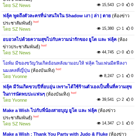
15,543
0
0
โดย
SZ News
ฟลุ้ค พูดถึงตัวละครที่น่าสนใจใน Shadow เงา | ล่า | ตาย
(ห้องข่าว
hot!
ประชาสัมพันธ์)
15,380
1
0
โดย
SZ News
อบอวลไปด้วยความสุขไปกับความน่ารักของ ยูโด และ ฟลุ้ค
(ห้อง
hot!
ข่าวประชาสัมพันธ์)
44,745
0
0
โดย
SZ News
โอห์ม มีของขวัญวันเกิดย้อนหลังมามอบให้ ฟลุ้ค ในแฟนมีตฟีลงา
hot!
นมงคลที่ญี่ปุ่น
(ห้องบันเทิง)
8,247
1
0
โดย
Yvonne
ฟลุ้ค มีวันเกิดขวบปีที่อบอุ่น เพราะได้ใช้ร้านตัวเองเป็นพื้นที่ความสุข
hot!
ในการนัดพบปะแฟนๆ
(ห้องบันเทิง)
39,541
2
0
โดย
Yvonne
Make a Wish ไปกับพี่น้องสายบุญ ยูโด และ ฟลุ้ค
(ห้องข่าว
hot!
ประชาสัมพันธ์)
14,347
1
0
โดย
SZ News
Make a Wish : Thank You Party with Judo & Fluke
(ห้องข่าว