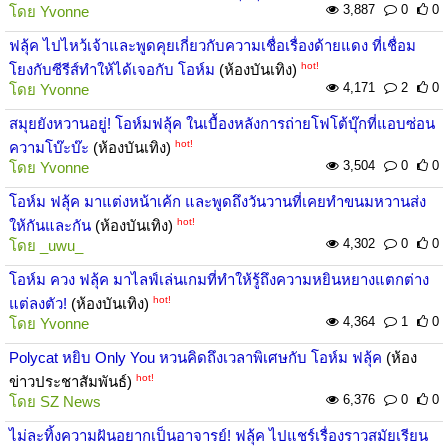
3,887
0
0
โดย
Yvonne
ฟลุ้ค ไปไหว้เจ้าและพูดคุยเกี่ยวกับความเชื่อเรื่องด้ายแดง ที่เชื่อม
hot!
โยงกับซีรีส์ทำให้ได้เจอกับ โอห์ม
(ห้องบันเทิง)
4,171
2
0
โดย
Yvonne
สมุยยังหวานอยู่! โอห์มฟลุ้ค ในเบื้องหลังการถ่ายโฟโต้บุ๊กที่แอบซ่อน
hot!
ความโบ๊ะบ๊ะ
(ห้องบันเทิง)
3,504
0
0
โดย
Yvonne
โอห์ม ฟลุ้ค มาแต่งหน้าเค้ก และพูดถึงวันวานที่เคยทำขนมหวานส่ง
hot!
ให้กันและกัน
(ห้องบันเทิง)
4,302
0
0
โดย
_uwu_
โอห์ม ควง ฟลุ้ค มาไลฟ์เล่นเกมที่ทำให้รู้ถึงความหยินหยางแตกต่าง
hot!
แต่ลงตัว!
(ห้องบันเทิง)
4,364
1
0
โดย
Yvonne
Polycat หยิบ Only You หวนคิดถึงเวลาพิเศษกับ โอห์ม ฟลุ้ค
(ห้อง
hot!
ข่าวประชาสัมพันธ์)
6,376
0
0
โดย
SZ News
ไม่ละทิ้งความฝันอยากเป็นอาจารย์! ฟลุ้ค ไปแชร์เรื่องราวสมัยเรียน