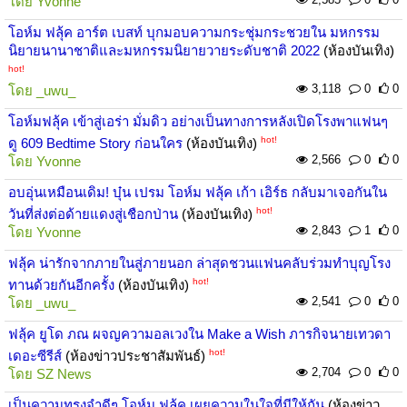
โดย
Yvonne
โอห์ม ฟลุ้ค อาร์ต เบสท์ บุกมอบความกระชุ่มกระชวยใน มหกรรม
นิยายนานาชาติและมหกรรมนิยายวายระดับชาติ 2022
(ห้องบันเทิง)
hot!
3,118
0
0
โดย
_uwu_
โอห์มฟลุ้ค เข้าสู่เอร่า มั่มดิว อย่างเป็นทางการหลังเปิดโรงพาแฟนๆ
hot!
ดู 609 Bedtime Story ก่อนใคร
(ห้องบันเทิง)
2,566
0
0
โดย
Yvonne
อบอุ่นเหมือนเดิม! บุ๋น เปรม โอห์ม ฟลุ้ค เก้า เอิร์ธ กลับมาเจอกันใน
hot!
วันที่ส่งต่อด้ายแดงสู่เชือกป่าน
(ห้องบันเทิง)
2,843
1
0
โดย
Yvonne
ฟลุ้ค น่ารักจากภายในสู่ภายนอก ล่าสุดชวนแฟนคลับร่วมทำบุญโรง
hot!
ทานด้วยกันอีกครั้ง
(ห้องบันเทิง)
2,541
0
0
โดย
_uwu_
ฟลุ้ค ยูโด ภณ ผจญความอลเวงใน Make a Wish ภารกิจนายเทวดา
hot!
เดอะซีรีส์
(ห้องข่าวประชาสัมพันธ์)
2,704
0
0
โดย
SZ News
เป็นความทรงจำดีๆ โอห์ม ฟลุ้ค เผยความในใจที่มีให้กัน
(ห้องข่าว