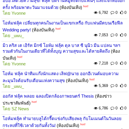
อบอวลด้วยความสุข! ฟลุ้ค ปิดร้านหมูทะตี้กับแฟนๆ และแจกทองอีก
hot!
ครั้ง พร้อมพาตะวันมาแจมด้วย
(ห้องบันเทิง)
6,792
0
0
โดย
Yvonne
โอห์มฟลุ้ค เปลี่ยนทุกคนในงานเป็นแขกเหรื่อ กับแฟนมีตบนเรือฟีล
hot!
Wedding party!
(ห้องบันเทิง)
7,053
0
0
โดย
_uwu_
มิว คริส เต เอิร์ท มิกซ์ โอห์ม ฟลุ้ค ดุล บาส ซี นุนิว มีน แปลน ฯลฯ
รวมตัวกันในงานเดียวที่ได้ทั้งบุญ ความสุขและได้หายคิดถึง
(ห้อง
hot!
บันเทิง)
7,218
0
0
โดย
Yvonne
โอห์ม ฟลุ้ค นำทีมแก๊งนักแสดง เลิฟ@นาย ออกอีเวนต์มอบความ
hot!
ละมุนใจต้อนรับเดือนแห่งความสุข
(ห้องบันเทิง)
5,369
0
0
โดย
_uwu_
ออกัส ฟลุ้ค พลอย ฉลองปิดกล้องภาพยนตร์ Thesis
(ห้องข่าว
hot!
ประชาสัมพันธ์)
6,786
0
0
โดย
SZ News
โอห์มฟลุ้ค ทำมายบลูได้กรี๊ดแข่งกับเสียงพลุ กับโมเมนต์ในวันลอย
hot!
กระทงที่่ใช้เวลาด้วยกันทั้งวัน!
(ห้องบันเทิง)