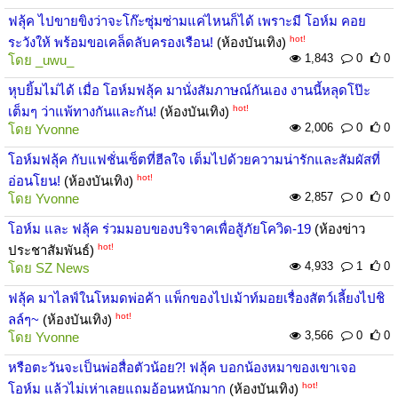
ฟลุ้ค ไปขายขิงว่าจะโก๊ะซุ่มซ่ามแค่ไหนก็ได้ เพราะมี โอห์ม คอย
hot!
ระวังให้ พร้อมขอเคล็ดลับครองเรือน!
(ห้องบันเทิง)
1,843
0
0
โดย
_uwu_
หุบยิ้มไม่ได้ เมื่อ โอห์มฟลุ้ค มานั่งสัมภาษณ์กันเอง งานนี้หลุดโป๊ะ
hot!
เต็มๆ ว่าแพ้ทางกันและกัน!
(ห้องบันเทิง)
2,006
0
0
โดย
Yvonne
โอห์มฟลุ้ค กับแฟชั่นเซ็ตที่ฮีลใจ เต็มไปด้วยความน่ารักและสัมผัสที่
hot!
อ่อนโยน!
(ห้องบันเทิง)
2,857
0
0
โดย
Yvonne
โอห์ม และ ฟลุ้ค ร่วมมอบของบริจาคเพื่อสู้ภัยโควิด-19
(ห้องข่าว
hot!
ประชาสัมพันธ์)
4,933
1
0
โดย
SZ News
ฟลุ้ค มาไลฟ์ในโหมดพ่อค้า แพ็กของไปเม้าท์มอยเรื่องสัตว์เลี้ยงไปชิ
hot!
ลล์ๆ~
(ห้องบันเทิง)
3,566
0
0
โดย
Yvonne
หรือตะวันจะเป็นพ่อสื่อตัวน้อย?! ฟลุ้ค บอกน้องหมาของเขาเจอ
hot!
โอห์ม แล้วไม่เห่าเลยแถมอ้อนหนักมาก
(ห้องบันเทิง)