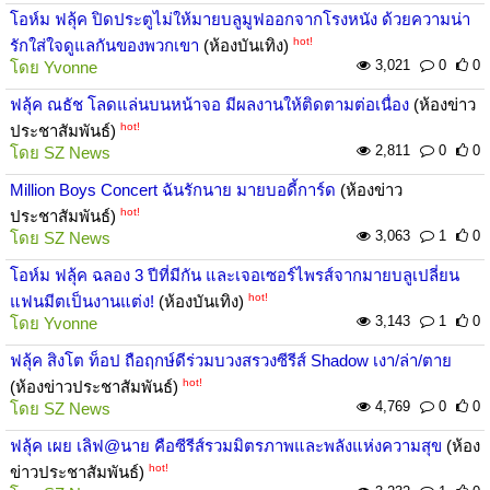
โอห์ม ฟลุ้ค ปิดประตูไม่ให้มายบลูมูฟออกจากโรงหนัง ด้วยความน่า
hot!
รักใส่ใจดูแลกันของพวกเขา
(ห้องบันเทิง)
3,021
0
0
โดย
Yvonne
ฟลุ้ค ณธัช โลดแล่นบนหน้าจอ มีผลงานให้ติดตามต่อเนื่อง
(ห้องข่าว
hot!
ประชาสัมพันธ์)
2,811
0
0
โดย
SZ News
Million Boys Concert ฉันรักนาย มายบอดี้การ์ด
(ห้องข่าว
hot!
ประชาสัมพันธ์)
3,063
1
0
โดย
SZ News
โอห์ม ฟลุ้ค ฉลอง 3 ปีที่มีกัน และเจอเซอร์ไพรส์จากมายบลูเปลี่ยน
hot!
แฟนมีตเป็นงานแต่ง!
(ห้องบันเทิง)
3,143
1
0
โดย
Yvonne
ฟลุ้ค สิงโต ท็อป ถือฤกษ์ดีร่วมบวงสรวงซีรีส์ Shadow เงา/ล่า/ตาย
hot!
(ห้องข่าวประชาสัมพันธ์)
4,769
0
0
โดย
SZ News
ฟลุ้ค เผย เลิฟ@นาย คือซีรีส์รวมมิตรภาพและพลังแห่งความสุข
(ห้อง
hot!
ข่าวประชาสัมพันธ์)