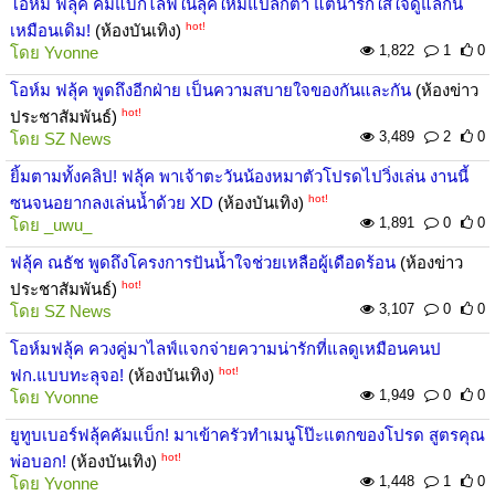
โอห์ม ฟลุ้ค คัมแบ็กไลฟ์ในลุคใหม่แปลกตา แต่น่ารักใส่ใจดูแลกัน
hot!
เหมือนเดิม!
(ห้องบันเทิง)
1,822
1
0
โดย
Yvonne
โอห์ม ฟลุ้ค พูดถึงอีกฝ่าย เป็นความสบายใจของกันและกัน
(ห้องข่าว
hot!
ประชาสัมพันธ์)
3,489
2
0
โดย
SZ News
ยิ้มตามทั้งคลิป! ฟลุ้ค พาเจ้าตะวันน้องหมาตัวโปรดไปวิ่งเล่น งานนี้
hot!
ซนจนอยากลงเล่นน้ำด้วย XD
(ห้องบันเทิง)
1,891
0
0
โดย
_uwu_
ฟลุ้ค ณธัช พูดถึงโครงการปันน้ำใจช่วยเหลือผู้เดือดร้อน
(ห้องข่าว
hot!
ประชาสัมพันธ์)
3,107
0
0
โดย
SZ News
โอห์มฟลุ้ค ควงคู่มาไลฟ์แจกจ่ายความน่ารักที่แลดูเหมือนคนป
hot!
ฟก.แบบทะลุจอ!
(ห้องบันเทิง)
1,949
0
0
โดย
Yvonne
ยูทูบเบอร์ฟลุ้คคัมแบ็ก! มาเข้าครัวทำเมนูโป๊ะแตกของโปรด สูตรคุณ
hot!
พ่อบอก!
(ห้องบันเทิง)
1,448
1
0
โดย
Yvonne