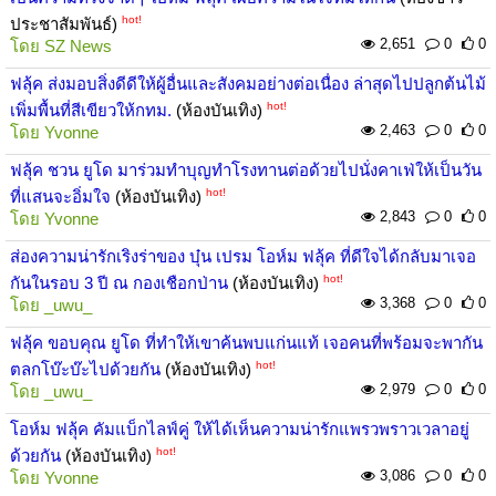
hot!
ประชาสัมพันธ์)
2,651
0
0
โดย
SZ News
ฟลุ้ค ส่งมอบสิ่งดีดีให้ผู้อื่นและสังคมอย่างต่อเนื่อง ล่าสุดไปปลูกต้นไม้
hot!
เพิ่มพื้นที่สีเขียวให้กทม.
(ห้องบันเทิง)
2,463
0
0
โดย
Yvonne
ฟลุ้ค ชวน ยูโด มาร่วมทำบุญทำโรงทานต่อด้วยไปนั่งคาเฟ่ให้เป็นวัน
hot!
ที่แสนจะอิ่มใจ
(ห้องบันเทิง)
2,843
0
0
โดย
Yvonne
ส่องความน่ารักเริงร่าของ บุ๋น เปรม โอห์ม ฟลุ้ค ที่ดีใจได้กลับมาเจอ
hot!
กันในรอบ 3 ปี ณ กองเชือกป่าน
(ห้องบันเทิง)
3,368
0
0
โดย
_uwu_
ฟลุ้ค ขอบคุณ ยูโด ที่ทำให้เขาค้นพบแก่นแท้ เจอคนที่พร้อมจะพากัน
hot!
ตลกโบ๊ะบ๊ะไปด้วยกัน
(ห้องบันเทิง)
2,979
0
0
โดย
_uwu_
โอห์ม ฟลุ้ค คัมแบ็กไลฟ์คู่ ให้ได้เห็นความน่ารักแพรวพราวเวลาอยู่
hot!
ด้วยกัน
(ห้องบันเทิง)
3,086
0
0
โดย
Yvonne