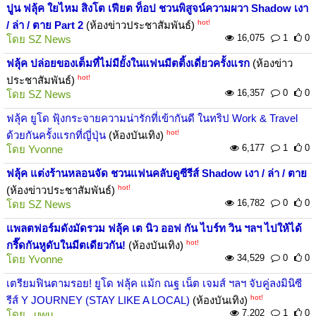
ปูน ฟลุ้ค ใยไหม สิงโต เฟียต ท็อป ชวนพิสูจน์ความผวา Shadow เงา
hot!
/ ล่า / ตาย Part 2
(ห้องข่าวประชาสัมพันธ์)
16,075
1
0
โดย
SZ News
ฟลุ้ค ปล่อยของเต็มที่ไม่มียั้งในแฟนมีตติ้งเดี่ยวครั้งแรก
(ห้องข่าว
hot!
ประชาสัมพันธ์)
16,357
0
0
โดย
SZ News
ฟลุ้ค ยูโด ฟุ้งกระจายความน่ารักที่เข้ากันดี ในทริป Work & Travel
hot!
ด้วยกันครั้งแรกที่ญี่ปุ่น
(ห้องบันเทิง)
6,177
1
0
โดย
Yvonne
ฟลุ้ค แต่งร้านหลอนจัด ชวนแฟนคลับดูซีรีส์ Shadow เงา / ล่า / ตาย
hot!
(ห้องข่าวประชาสัมพันธ์)
16,782
0
0
โดย
SZ News
แพลตฟอร์มดังมัดรวม ฟลุ้ค เต นิว ออฟ กัน ไบร์ท วิน ฯลฯ ไปให้ได้
hot!
กรี๊ดกันหูดับในมีตเดียวกัน!
(ห้องบันเทิง)
34,529
0
0
โดย
Yvonne
เตรียมฟินตามรอย! ยูโด ฟลุ้ค แม้ก ณฐ เน็ต เจมส์ ฯลฯ จับคู่ลงมินิซี
hot!
รีส์ Y JOURNEY (STAY LIKE A LOCAL)
(ห้องบันเทิง)
7,202
1
0
โดย
_uwu_