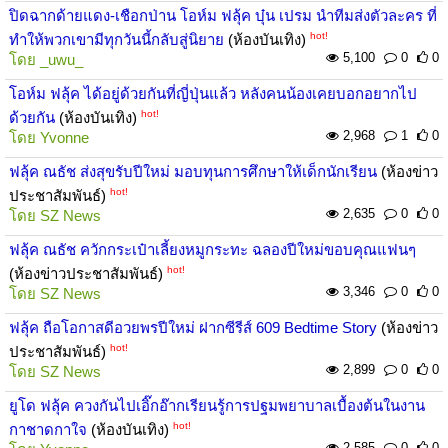
ปิดฉากด้ายแดง-เชือกป่าน โอห์ม ฟลุ้ค บุ๋น เปรม นำทีมส่งตัวละคร ที่
hot!
ทำให้พวกเขามีทุกวันนี้กลับสู่นิยาย
(ห้องบันเทิง)
5,100
0
0
โดย
_uwu_
โอห์ม ฟลุ้ค ได้อยู่ด้วยกันที่ญี่ปุ่นแล้ว หลังคนน้องเคยบอกอยากไป
hot!
ด้วยกัน
(ห้องบันเทิง)
2,968
1
0
โดย
Yvonne
ฟลุ้ค ณธัช ส่งสุขรับปีใหม่ มอบทุนการศึกษาให้เด็กนักเรียน
(ห้องข่าว
hot!
ประชาสัมพันธ์)
2,635
0
0
โดย
SZ News
ฟลุ้ค ณธัช ควักกระเป๋าเลี้ยงหมูกระทะ ฉลองปีใหม่ขอบคุณแฟนๆ
hot!
(ห้องข่าวประชาสัมพันธ์)
3,346
0
0
โดย
SZ News
ฟลุ้ค ถือโอกาสดีอวยพรปีใหม่ ฝากซีรีส์ 609 Bedtime Story
(ห้องข่าว
hot!
ประชาสัมพันธ์)
2,899
0
0
โดย
SZ News
ยูโด ฟลุ้ค ควงกันไปเอิ๊กอ๊ากเรียนรู้การปฐมพยาบาลเบื้องต้นในงาน
hot!
กาชาดกาใจ
(ห้องบันเทิง)
2,585
0
0