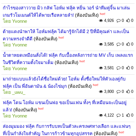
กำไรของสาววาย มิว กลัฟ โอห์ม ฟลุ้ค หยิ่น วอร์ นำทีมคู่จิ้น มาเล่น
hot!
เกมรัวโมเมนต์ให้ได้พายเรือหลายลำ!
(ห้องบันเทิง)
4,926
0
0
โดย
Yvonne
ด้ายแดงนำพาให้ โอห์มฟลุ้ค ได้มารู้จักได้มี 2 ปีที่มีคุณค่า และเป็น
hot!
ความทรงจำดีดี
(ห้องบันเทิง)
3,585
0
0
โดย
Yvonne
น้ำตาหยดเหมือนสั่งได้! ฟลุ้ค กับเบื้องหลังการถ่าย MV เก็บ เพลงแรก
hot!
ในชีวิตที่ความตั้งใจมาเต็ม
(ห้องบันเทิง)
3,581
0
0
โดย
Yvonne
มาถ่ายแบบแล้วยังได้ชื่อใหม่ด้วย! โอห์ม ตั้งชื่อใหม่ให้ตัวเองคู่กับ
hot!
ฟลุ้ค เป็น พี่อันดามัน & น้องไข่มุก
(ห้องบันเทิง)
3,800
0
0
โดย
_uwu_
ฟลุ้ค โดน โอห์ม แขนเป็นฟอ ขอเป็นแฟน ทั้งๆ ที่เหมือนจะเป็นอยู่
hot!
แล้ว!
(ห้องบันเทิง)
4,122
1
0
โดย
Yvonne
ส่องมุมมอง ฟลุ้ค กับการรับบทเป็นตัวละครเพศทางเลือก และแฟนๆ
hot!
ที่เป็นกำลังใจสำคัญ ในการก้าวข้ามทุกอุปสรรค
(ห้องบันเทิง)