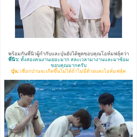
พร้อมกันพี่นิวผู้กำกับและบุ๋นยังได้พูดขอบคุณโอห์มฟลุ้คว่า
พี่นิว:
ทั้งสองคนงานเยอะมาก สละเวลามางานและมาซ้อม
ขอบคุณมากครับ
บุ๋น:
เชือกป่านจะเกิดขึ้นไม่ได้ถ้าไม่มีด้ายแดงโอห์มฟลุ้ค