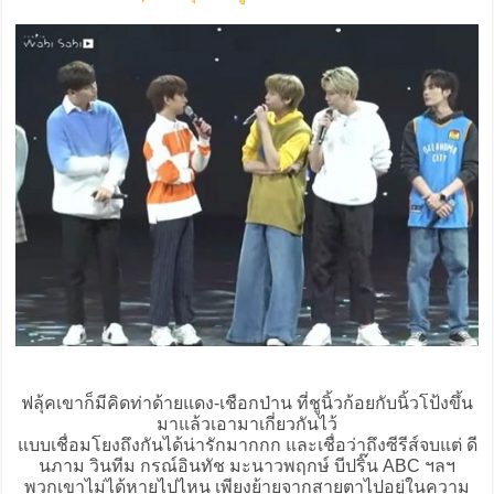
ฟลุ้คเขาก็มีคิดท่าด้ายแดง-เชือกป่าน ที่ชูนิ้วก้อยกับนิ้วโป้งขึ้น
มาแล้วเอามาเกี่ยวกันไว้
แบบเชื่อมโยงถึงกันได้น่ารักมากกก และเชื่อว่าถึงซีรีส์จบแต่ ดี
นภาม วินทีม กรณ์อินทัช มะนาวพฤกษ์ บีปริ๊น ABC ฯลฯ
พวกเขาไม่ได้หายไปไหน เพียงย้ายจากสายตาไปอยู่ในความ