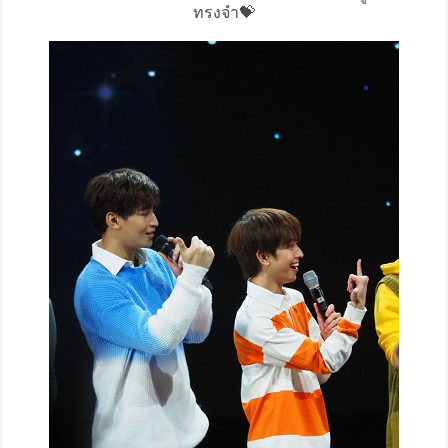
ทรงจำ💝