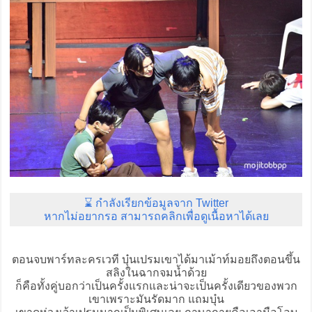
⌛ กำลังเรียกข้อมูลจาก Twitter
หากไม่อยากรอ สามารถคลิกเพื่อดูเนื้อหาได้เลย
ตอนจบพาร์ทละครเวที บุ๋นเปรมเขาได้มาเม้าท์มอยถึงตอนขึ้น
สลิงในฉากจมน้ำด้วย
ก็คือทั้งคู่บอกว่าเป็นครั้งแรกและน่าจะเป็นครั้งเดียวของพวก
เขาเพราะมันรัดมาก แถมบุ๋น