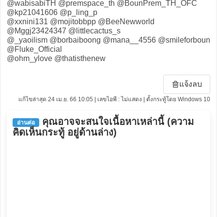
@wabisabiTH @premspace_th @BounPrem_TH_OFC
@kp21041606 @p_ling_p
@xxnini131 @mojitobbpp @BeeNewworld
@Mggj23424347 @littlecactus_s
@_yaoilism @borbaiboong @mana__4556 @smileforboun
@Fluke_Official
@ohm_ylove @thatisthenew
แจ้งลบ
แก้ไขล่าสุด 24 เม.ย. 66 10:05 | เลขไอพี : ไม่แสดง | ตั้งกระทู้โดย Windows 10
คุณอาจจะสนใจเนื้อหาเหล่านี้ (ความ
อ่านต่อ
คิดเห็นกระทู้ อยู่ด้านล่าง)