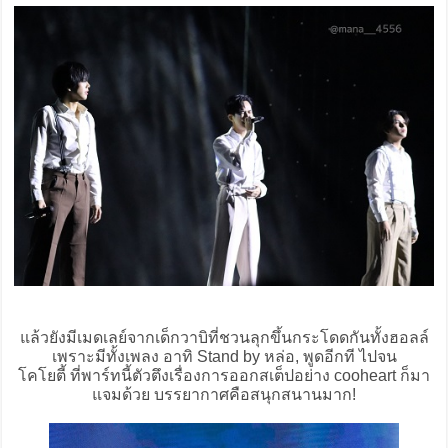
แล้วยังมีเมดเลย์จากเด็กวาบิที่ชวนลุกขึ้นกระโดดกันทั้งฮอลล์
เพราะมีทั้งเพลง อาทิ Stand by หล่อ, พูดอีกที ไปจน
โคโยตี้ ที่พาร์ทนี้ตัวตึงเรื่องการออกสเต็ปอย่าง cooheart ก็มา
แจมด้วย บรรยากาศคือสนุกสนานมาก!