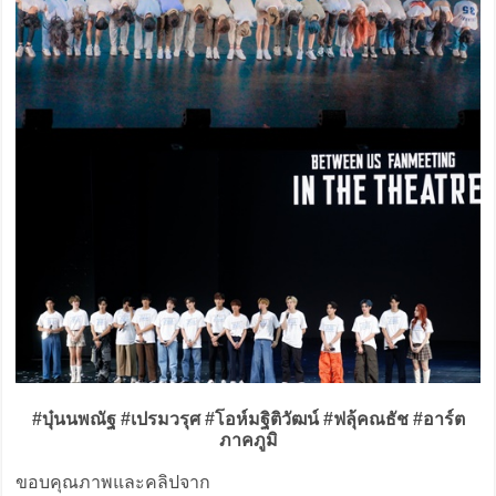
#บุ๋นนพณัฐ #เปรมวรุศ #โอห์มฐิติวัฒน์ #ฟลุ้คณธัช #อาร์ต
ภาคภูมิ
ขอบคุณภาพและคลิปจาก