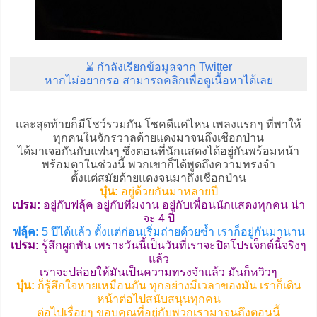
⌛ กำลังเรียกข้อมูลจาก Twitter
หากไม่อยากรอ สามารถคลิกเพื่อดูเนื้อหาได้เลย
และสุดท้ายก็มีโชว์รวมกัน โชคดีแค่ไหน เพลงแรกๆ ที่พาให้
ทุกคนในจักรวาลด้ายแดงมาจนถึงเชือกป่าน
ได้มาเจอกันกับแฟนๆ ซึ่งตอนที่นักแสดงได้อยู่กันพร้อมหน้า
พร้อมตาในช่วงนี้ พวกเขาก็ได้พูดถึงความทรงจำ
ตั้งแต่สมัยด้ายแดงจนมาถึงเชือกป่าน
บุ๋น:
อยู่ด้วยกันมาหลายปี
เปรม:
อยู่กับฟลุ้ค อยู่กับทีมงาน อยู่กับเพื่อนนักแสดงทุกคน น่า
จะ 4 ปี
ฟลุ้ค:
5 ปีได้แล้ว ตั้งแต่ก่อนเริ่มถ่ายด้วยซ้ำ เราก็อยู่กันมานาน
เปรม:
รู้สึกผูกพัน เพราะวันนี้เป็นวันที่เราจะปิดโปรเจ็กต์นี้จริงๆ
แล้ว
เราจะปล่อยให้มันเป็นความทรงจำแล้ว มันก็หวิวๆ
บุ๋น:
ก็รู้สึกใจหายเหมือนกัน ทุกอย่างมีเวลาของมัน เราก็เดิน
หน้าต่อไปสนับสนุนทุกคน
ต่อไปเรื่อยๆ ขอบคุณที่อยู่กับพวกเรามาจนถึงตอนนี้