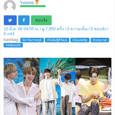
Yvonne
ชอบจัง
10 มี.ค. 66 04:55 น. / ดู 7,450 ครั้ง / 0 ความเห็น /
0
ชอบจัง /
0
แชร์
hashtag:
#อาร์ตภาคภูมิ
#โอห์มฐิติวัฒน์
#บุ๋นนพณัฐ
#เปรมวรุศ
#ฟลุ้คณธัช