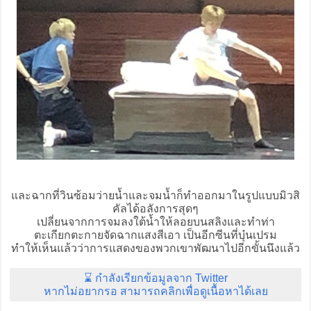
และฉากที่วินซ้อมว่ายน้ำและจมน้ำก็ทำออกมาในรูปแบบมิวสิ
คัลได้อลังการสุดๆ
เปลี่ยนจากการจมลงใต้น้ำให้ลอยบนสลิงและทำท่า
ตะเกียกตะกายจัดฉากแสงสีเอา เป็นอีกซีนที่บุ๋นเปรม
ทำให้เห็นแล้วว่าการแสดงของพวกเขาพัฒนาไปอีกขั้นนึงแล้ว
⌛ กำลังเรียกข้อมูลจาก Twitter
หากไม่อยากรอ สามารถคลิกเพื่อดูเนื้อหาได้เลย