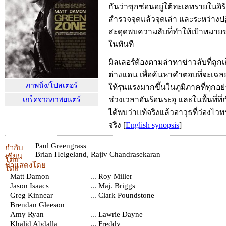
กันว่าซุกซ่อนอยู่ใต้ทะเลทรายในอิ
สำรวจจุดแล้วจุดเล่า และระหว่างปฏ
สะดุดพบความลับที่ทำให้เป้าหมาย
ในทันที
มิลเลอร์ต้องตามล่าหาข่าวลับที่ถูก
ต่างแดน เพื่อค้นหาคำตอบที่จะเ
ภาพนิ่ง/โปสเตอร์
ให้รุนแรงมากขึ้นในภูมิภาคที่ทุกอ
ช่วงเวลาอันร้อนระอุ และในพื้นที่ที
เกร็ดจากภาพยนตร์
ได้พบว่าแท้จริงแล้วอาวุธที่ว่องไวท
จริง
[
English synopsis
]
Paul Greengrass
กำกับ
Brian Helgeland
,
Rajiv Chandrasekaran
เขียน
โดย
นำแสดงโดย
โดย
Matt Damon
... Roy Miller
Jason Isaacs
... Maj. Briggs
Greg Kinnear
... Clark Poundstone
Brendan Gleeson
Amy Ryan
... Lawrie Dayne
Khalid Abdalla
... Freddy