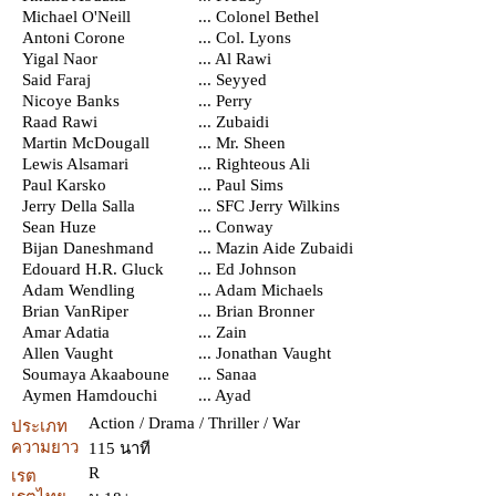
Michael O'Neill
... Colonel Bethel
Antoni Corone
... Col. Lyons
Yigal Naor
... Al Rawi
Said Faraj
... Seyyed
Nicoye Banks
... Perry
Raad Rawi
... Zubaidi
Martin McDougall
... Mr. Sheen
Lewis Alsamari
... Righteous Ali
Paul Karsko
... Paul Sims
Jerry Della Salla
... SFC Jerry Wilkins
Sean Huze
... Conway
Bijan Daneshmand
... Mazin Aide Zubaidi
Edouard H.R. Gluck
... Ed Johnson
Adam Wendling
... Adam Michaels
Brian VanRiper
... Brian Bronner
Amar Adatia
... Zain
Allen Vaught
... Jonathan Vaught
Soumaya Akaaboune
... Sanaa
Aymen Hamdouchi
... Ayad
Action / Drama / Thriller / War
ประเภท
ความยาว
115 นาที
R
เรต