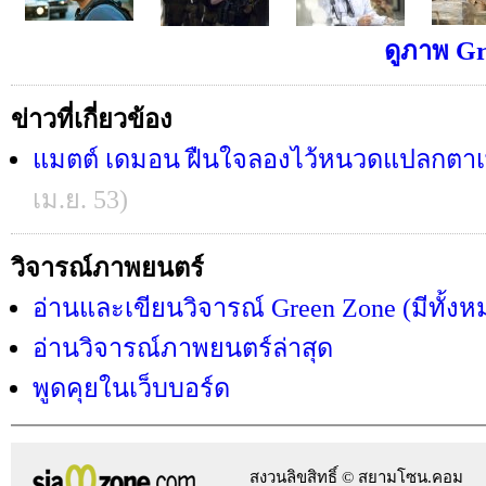
ดูภาพ Gr
ข่าวที่เกี่ยวข้อง
แมตต์ เดมอน ฝืนใจลองไว้หนวดแปลกตาเพื
เม.ย. 53)
วิจารณ์ภาพยนตร์
อ่านและเขียนวิจารณ์ Green Zone (มีทั้ง
อ่านวิจารณ์ภาพยนตร์ล่าสุด
พูดคุยในเว็บบอร์ด
สงวนลิขสิทธิ์ © สยามโซน.คอม