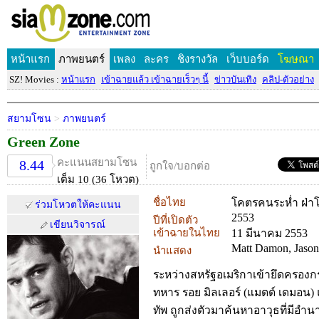
หน้าแรก
ภาพยนตร์
เพลง
ละคร
ชิงรางวัล
เว็บบอร์ด
โฆษณา
SZ! Movies :
หน้าแรก
เข้าฉายแล้ว เข้าฉายเร็วๆ นี้
ข่าวบันเทิง
คลิป-ตัวอย่าง
สยามโซน
>
ภาพยนตร์
Green Zone
คะแนนสยามโซน
8.44
ถูกใจ/บอกต่อ
เต็ม 10 (36 โหวต)
ชื่อไทย
โคตรคนระห่ำ ฝ่า
ร่วมโหวตให้คะแนน
2553
ปีที่เปิดตัว
เขียนวิจารณ์
เข้าฉายในไทย
11 มีนาคม 2553
Matt Damon, Jason
นำแสดง
ระหว่างสหรัฐอเมริกาเข้ายึดครอง
ทหาร รอย มิลเลอร์ (แมตต์ เดมอน)
ทัพ ถูกส่งตัวมาค้นหาอาวุธที่มีอำ