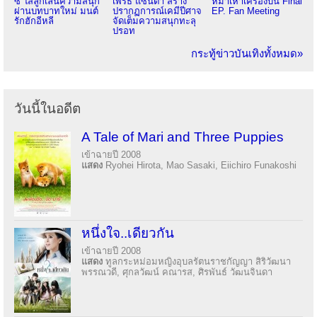
ซี ใส่ลูกเล่นความสนุก
เพิร์ธ แซนต้า สร้าง
หมาเห่าเครื่องบิน Final
ผ่านบทบาทใหม่ มนต์
ปรากฏการณ์เคมีปีศาจ
EP. Fan Meeting
รักฮักอีหลี
จัดเต็มความสนุกทะลุ
ปรอท
กระทู้ข่าวบันเทิงทั้งหมด»
วันนี้ในอดีต
A Tale of Mari and Three Puppies
เข้าฉายปี 2008
แสดง
Ryohei Hirota, Mao Sasaki, Eiichiro Funakoshi
หนึ่งใจ..เดียวกัน
เข้าฉายปี 2008
แสดง
ทูลกระหม่อมหญิงอุบลรัตนราชกัญญา สิริวัฒนา
พรรณวดี, ศุกลวัฒน์ คณารส, ศิรพันธ์ วัฒนจินดา