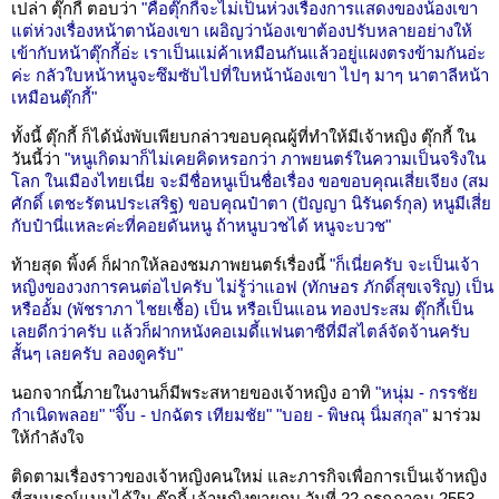
เปล่า ตุ๊กกี้ ตอบว่า
"คือตุ๊กกี้จะไม่เป็นห่วงเรื่องการแสดงของน้องเขา
แต่ห่วงเรื่องหน้าตาน้องเขา เผอิญว่าน้องเขาต้องปรับหลายอย่างให้
เข้ากับหน้าตุ๊กกี้อ่ะ เราเป็นแม่ค้าเหมือนกันแล้วอยู่แผงตรงข้ามกันอ่ะ
ค่ะ กลัวใบหน้าหนูจะซึมซับไปที่ใบหน้าน้องเขา ไปๆ มาๆ นาตาลีหน้า
เหมือนตุ๊กกี้"
ทั้งนี้ ตุ๊กกี้ ก็ได้นั่งพับเพียบกล่าวขอบคุณผู้ที่ทำให้มีเจ้าหญิง ตุ๊กกี้ ใน
วันนี้ว่า
"หนูเกิดมาก็ไม่เคยคิดหรอกว่า ภาพยนตร์ในความเป็นจริงใน
โลก ในเมืองไทยเนี่ย จะมีชื่อหนูเป็นชื่อเรื่อง ขอขอบคุณเสี่ยเจียง (สม
ศักดิ์ เตชะรัตนประเสริฐ) ขอบคุณป๋าตา (ปัญญา นิรันดร์กุล) หนูมีเสี่ย
กับป๋านี่แหละค่ะที่คอยดันหนู ถ้าหนูบวชได้ หนูจะบวช"
ท้ายสุด พิ้งค์ ก็ฝากให้ลองชมภาพยนตร์เรื่องนี้
"ก็เนี่ยครับ จะเป็นเจ้า
หญิงของวงการคนต่อไปครับ ไม่รู้ว่าแอฟ (ทักษอร ภักดิ์สุขเจริญ) เป็น
หรืออั้ม (พัชราภา ไชยเชื้อ) เป็น หรือเป็นแอน ทองประสม ตุ๊กกี้เป็น
เลยดีกว่าครับ แล้วก็ฝากหนังคอเมดี้แฟนตาซีที่มีสไตล์จัดจ้านครับ
สั้นๆ เลยครับ ลองดูครับ"
นอกจากนี้ภายในงานก็มีพระสหายของเจ้าหญิง อาทิ
"หนุ่ม - กรรชัย
กำเนิดพลอย"
"จิ๊บ - ปกฉัตร เทียมชัย"
"บอย - พิษณุ นิ่มสกุล"
มาร่วม
ให้กำลังใจ
ติดตามเรื่องราวของเจ้าหญิงคนใหม่ และภารกิจเพื่อการเป็นเจ้าหญิง
ที่สมบูรณ์แบบได้ใน ตุ๊กกี้ เจ้าหญิงขายกบ วันที่ 22 กรกฎาคม 2553