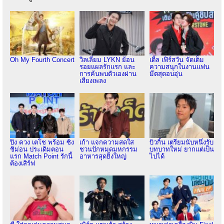
Oh My Fourth Concert
วิลเลี่ยม LYKN ย้อน
เติ้ล เฟิร์สวัน จัดเต็ม
รอยแผลรักแรก และ
ความสนุกในงานแฟน
การค้นพบตัวเองผ่าน
มีตสุดอบอุ่น
เสียงเพลง
ปิง ควง เตโช พร้อม ซิง
เก้า แจกความสดใส
บิวกิ้น เตรียมนับหนึ่งรับ
ชิม่อน ประเดิมตอน
ชวนปักหมุดมหกรรม
บทบาทใหม่ ยากแต่เป็น
แรก Match Point รักนี้
อาหารสุดยิ่งใหญ่
ไปได้
ต้องเสิร์ฟ