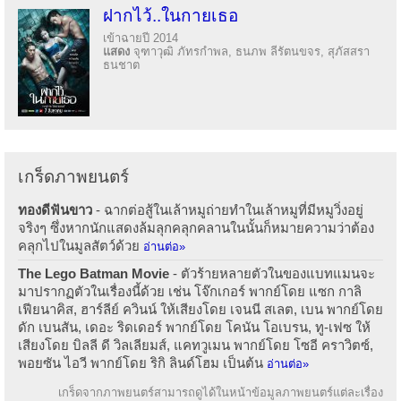
ฝากไว้..ในกายเธอ
เข้าฉายปี 2014
แสดง
จุฑาวุฒิ ภัทรกำพล, ธนภพ ลีรัตนขจร, สุภัสสรา
ธนชาต
เกร็ดภาพยนตร์
ทองดีฟันขาว
- ฉากต่อสู้ในเล้าหมูถ่ายทำในเล้าหมูที่มีหมูวิ่งอยู่
จริงๆ ซึ่งหากนักแสดงล้มลุกคลุกคลานในนั้นก็หมายความว่าต้อง
คลุกไปในมูลสัตว์ด้วย
อ่านต่อ»
The Lego Batman Movie
- ตัวร้ายหลายตัวในของแบทแมนจะ
มาปรากฏตัวในเรื่องนี้ด้วย เช่น โจ๊กเกอร์ พากย์โดย แซก กาลิ
เฟียนาคิส, ฮาร์ลีย์ ควินน์ ให้เสียงโดย เจนนี สเลต, เบน พากย์โดย
ดัก เบนสัน, เดอะ ริดเดอร์ พากย์โดย โคนัน โอเบรน, ทู-เฟซ ให้
เสียงโดย บิลลี ดี วิลเลียมส์, แคทวูเมน พากย์โดย โซอี คราวิตซ์,
พอยซัน ไอวี พากย์โดย ริกิ ลินด์โฮม เป็นต้น
อ่านต่อ»
เกร็ดจากภาพยนตร์สามารถดูได้ในหน้าข้อมูลภาพยนตร์แต่ละเรื่อง