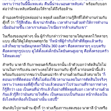
เพราะว่ารอวันนี้นี่แหละค่ะ คืนนี้น่าจะนอนตาหลับค่ะ"
พร้อมกับบอก
ต่อว่าถ้าจะหลับสนิทต้องให้รายได้ถึงร้อยล้าน
ด้านองครักษ์รูปหล่ออย่าง หลุยส์ เผยถึงความรู้สึกที่ได้ทำงานร่วมกับ
ตุ๊กกี้ ว่า
"ก็รู้สึกดีฮะ พี่เขาน่ารักดีฮะ เวลาทำงานด้วยทำให้การทำงาน
เนี่ยมันง่ายขึ้น เวลาเราเล่นอะไรเนี่ยเรากล้าเล่นกับเขา"
ในเรื่องของมุกต่างๆ นั้น ผู้กำกับกล่าวว่าพยายามใส่มุกตลกไว้หลายๆ
แบบ เพื่อให้ดูได้ทุกเพศทุกวัย
"ก็หน้าที่ผู้กำกับก็ทำดีที่สุดแล้วครับ
แล้วก็พยายามยัดมุกตลกให้มัน 360 องศา คือตลกหลายๆ แบบครับ
คือตลกทุกรูปแบบ ดูได้ตั้งแต่เด็กยันโตยันคนสูงอายุ คือทั้งครอบครัว
ได้หมดเลย"
สำหรับ นาตาลี กับภาพยนตร์เรื่องแรกนั้น เจ้าตัวบอกว่าตัดสินใจไม่
นานในการรับเล่น เพราะเคยได้ร่วมงานกับ ตุ๊กกี้ มาก่อนหน้านี้แล้ว
พร้อมกับออกปากชมว่าเป็นคนน่ารัก ทำงานด้วยกันแล้วสบายใจ
"ก็
ตอนแรกที่ติดต่อมาก็คือไม่ต้องใช้เวลานานเลยในการตัดสินใจจริงๆ
เพราะว่าเคยเจอพี่ตุ๊กกี้มาบ้างแล้วตอนเราไปร่วมงานที่รายการต่างๆ
ก็รู้สึกว่า เออ เป็นคนที่น่ารักแล้วก็อย่างที่พี่หลุยส์บอก เวลาทำงานด้วย
กันแล้วรู้สึกว่ามันสบายใจดีค่ะ เป็นคนแบบเป็นกันเอง หน้ากล้องเป็น
ยังไงหลังกล้องก็เป็นอย่างนั้น แฮปปี้"
หันกลับไปถามด้าน ตุ๊กกี้ ว่า ห่วงเรื่องการแสดงของ นาตาลี บ้างหรือ