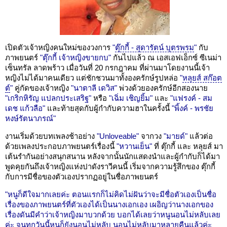
เปิดตัวเจ้าหญิงคนใหม่ของวงการ
"
ตุ๊กกี้ - สุดารัตน์ บุตรพรม
"
กับ
ภาพยนตร์
"ตุ๊กกี้ เจ้าหญิงขายกบ"
กันไปแล้ว ณ เอสเอฟเอ็กซ์ ซีเนม่า
เซ็นทรัล ลาดพร้าว เมื่อวันที่ 20 กรกฎาคม ที่ผ่านมาโดยงานนี้เจ้า
หญิงไม่ได้มาคนเดียว แต่ชักชวนมาทั้งองครักษ์รูปหล่อ
"
หลุยส์ สก๊อต
ต์
"
คู่กัดของเจ้าหญิง
"นาตาลี เดวิส"
พ่วงด้วยองครักษ์อีกสองนาย
"เกริกหิรัญ แปลกประเสริฐ"
หรือ
"เฉิ่ม เชิญยิ้ม"
และ
"แฟรงค์ - สม
เดช แก้วลือ"
และท้ายสุดกับผู้กำกับความฮาในครั้งนี้
"พิ้งค์ - พรชัย
หงษ์รัตนาภรณ์"
งานเริ่มด้วยบทเพลงช้าอย่าง
"Unloveable"
จากวง
"มายด์"
แล้วต่อ
ด้วยเพลงประกอบภาพยนตร์เรื่องนี้
"หวานเย็น"
ที่ ตุ๊กกี้ และ หลุยส์ มา
เต้นรำกันอย่างสนุกสนาน หลังจากนั้นนักแสดงนำและผู้กำกับก็ได้มา
พูดคุยกันถึงเจ้าหญิงแห่งปาดังราวีคนนี้ เริ่มจากความรู้สึกของ ตุ๊กกี้
กับการมีชื่อของตัวเองปรากฏอยู่ในชื่อภาพยนตร์
"หนูก็ดีใจมากเลยค่ะ ตอนแรกก็ไม่คิดไม่ฝันว่าจะมีชื่อตัวเองเป็นชื่อ
เรื่องของภาพยนตร์ที่ตัวเองได้เป็นนางเอกเอง เผอิญว่านางเอกของ
เรื่องดันมีคำว่าเจ้าหญิงมาบวกด้วย บอกได้เลยว่าหนูนอนไม่หลับเลย
ค่ะ จนทุกวันนี้หนูก็ยังนอนไม่หลับ นอนไม่หลับมาหลายคืนแล้วค่ะ