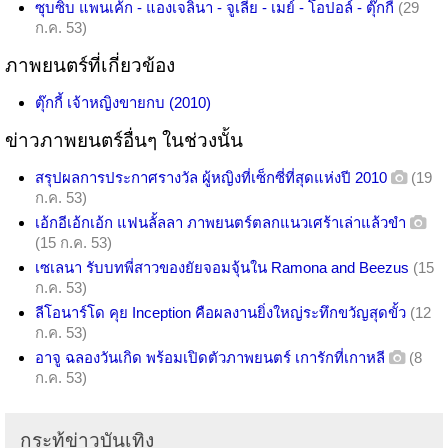
ซุบซิบ แพนเค้ก - แองเจลินา - จูเลีย - เมย์ - โอปอล์ - ตุ๊กกี้
(29
ก.ค. 53)
ภาพยนตร์ที่เกี่ยวข้อง
ตุ๊กกี้ เจ้าหญิงขายกบ (2010)
ข่าวภาพยนตร์อื่นๆ ในช่วงนั้น
สรุปผลการประกาศรางวัล ผู้หญิงที่เซ็กซี่ที่สุดแห่งปี 2010
(19
ก.ค. 53)
เอ้กอีเอ้กเอ้ก แฟนลั้ลลา ภาพยนตร์ตลกแนวเศร้าเล่าแล้วขำ
(15 ก.ค. 53)
เซเลนา รับบทพี่สาวของยัยจอมจุ้นใน Ramona and Beezus
(15
ก.ค. 53)
ลีโอนาร์โด คุย Inception คือผลงานยิ่งใหญ่ระทึกขวัญสุดขั้ว
(12
ก.ค. 53)
อาจู ฉลองวันเกิด พร้อมเปิดตัวภาพยนตร์ เการักที่เกาหลี
(8
ก.ค. 53)
กระทู้ข่าวบันเทิง