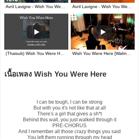
Avril Lavigne - Wish You Were Here (Official Video)
Avril Lavigne - Wish You Were Here (Lyrics)
(Thaisub) Wish You Were Here – Avril Lavigne
Wish You Were Here [Walmart Soundcheck].mov
เนื้อเพลง Wish You Were Here
I can be tough, I can be strong
But with you it's not like that at all
There's a girl that gives a sh*t
Behind this wall, you just walked through it
PRE-CHORUS
And I remember all those crazy things you said
You left them running through my head