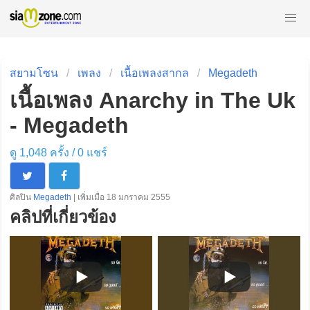
สยามโซน
เพลง
เนื้อเพลงสากล
Megadeth
เนื้อเพลง Anarchy in The Uk
- Megadeth
ดู 1,048 ครั้ง /
0
แชร์
ศิลปิน
Megadeth
| เพิ่มเมื่อ 18 มกราคม 2555
คลิปที่เกี่ยวข้อง