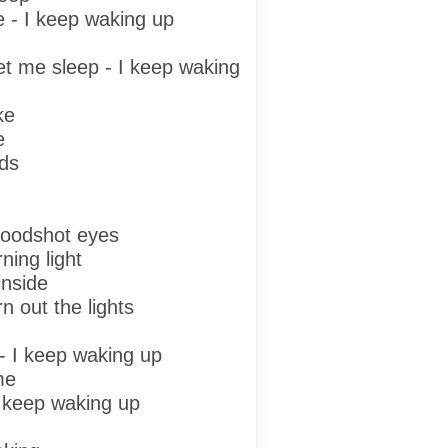
ce - I keep waking up
et me sleep - I keep waking
ke
e
eds
loodshot eyes
ning light
inside
 out the lights
 - I keep waking up
me
I keep waking up