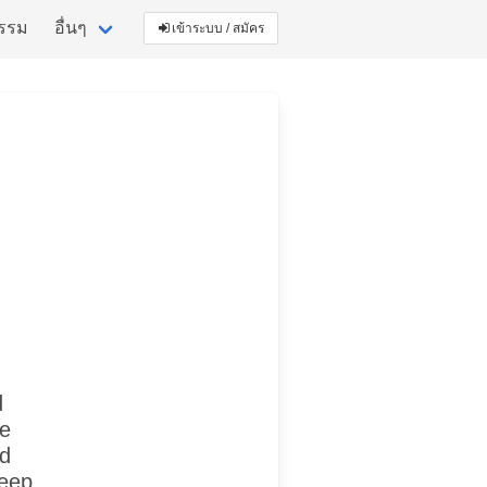
กรรม
อื่นๆ
เข้าระบบ / สมัคร
d
me
ed
leep