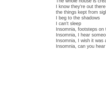
The whole house is cre
I know they're out there
the things kept from sig
I beg to the shadows
I can't sleep
Insomnia, footsteps on 
Insomnia, I hear some
Insomnia, I wish it was
Insomnia, can you hea