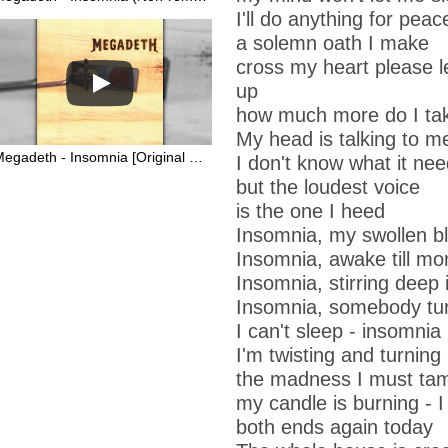
I'll do anything for pea
a solemn oath I make
cross my heart please l
up
how much more do I ta
My head is talking to m
Megadeth - Insomnia [Original 1999 Studio Recording]
I don't know what it ne
but the loudest voice
is the one I heed
Insomnia
, my swollen b
Insomnia, awake till mor
Insomnia, stirring deep 
Insomnia, somebody turn
I can't sleep - insomnia
I'm twisting and turning
the madness I must ta
my candle is burning - 
both ends again today