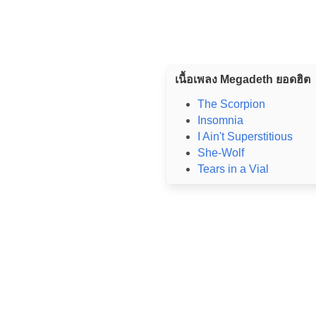
เนื้อเพลง Megadeth ยอดฮิต
The Scorpion
Insomnia
I Ain't Superstitious
She-Wolf
Tears in a Vial