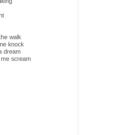
aking
ht
the walk
one knock
 a dream
r me scream