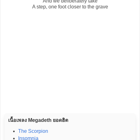
And we deliberately take
A step, one foot closer to the grave
เนื้อเพลง Megadeth ยอดฮิต
The Scorpion
Insomnia