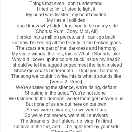
Things that even I don't understand
I tried to fix it, I tried to fight it
My head was twisted, my heart divided
My lies all collided
I don't know why I didn't trust you to be on my side
[Chorus: Rumi, Zoey, Mira, All]
I broke into a million pieces, and I can't go back
But now I'm seeing all the beauty in the broken glass
The scars are part of me, darkness and harmony
My voice without the lies, this is
What It Sounds Like
Why did I cover up the colors stuck inside my head?
I should've let the jagged edges meet the light instead
Show me what's underneath, I'll find your harmony
The song we couldn't write, this is what it sounds like
[Verse 2: Rumi]
We're shattering the silence, we're rising, defiant
Shouting in the quiet, "You're not alone"
We listened to the demons, we let them get between us
But none of us are out here on our own
So we were cowards, so we were liars
So we're not heroes, we're still survivors
The dreamers, the fighters, no lying, I'm tired
But dive in the fire, and I'll be right here by your side