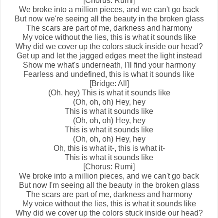
[Chorus: Rumi]
We broke into a million pieces, and we can't go back
But now we're seeing all the beauty in the broken glass
The scars are part of me, darkness and harmony
My voice without the lies, this is what it sounds like
Why did we cover up the colors stuck inside our head?
Get up and let the jagged edges meet the light instead
Show me what's underneath, I'll find your harmony
Fearless and undefined, this is what it sounds like
[Bridge: All]
(Oh, hey) This is what it sounds like
(Oh, oh, oh) Hey, hey
This is what it sounds like
(Oh, oh, oh) Hey, hey
This is what it sounds like
(Oh, oh, oh) Hey, hey
Oh, this is what it-, this is what it-
This is what it sounds like
[Chorus: Rumi]
We broke into a million pieces, and we can't go back
But now I'm seeing all the beauty in the broken glass
The scars are part of me, darkness and harmony
My voice without the lies, this is what it sounds like
Why did we cover up the colors stuck inside our head?