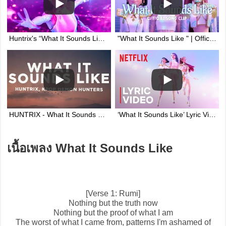
Huntrix's “What It Sounds Like” Song - K-Pop Demon Hunters Clip (2025)
"What It Sounds Like " | Official Song Clip | KPop Demon Hunters | Sony Animation
HUNTRIX - What It Sounds Like (Lyrics) KPop Demon Hunters
‘What It Sounds Like’ Lyric Video | KPop Demon Hunters | Netflix
เนื้อเพลง What It Sounds Like
[Verse 1: Rumi]
Nothing but the truth now
Nothing but the proof of what I am
The worst of what I came from, patterns I'm ashamed of