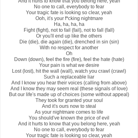
And it hurts to know that you belong here, yeah
No one to call, everybody to fear
Your tragic fate is looking so clear, yeah
Ooh, it's your f*cking nightmare
Ha, ha, ha, ha
Fight (fight), not to fail (fail), not to fall (fall)
Or you'll end up like the others
Die (die), die again (die), drenched in sin (sin)
With no respect for another
Oh
Down (down), feel the fire (fire), feel the hate (hate)
Your pain is what we desire
Lost (lost), hit the wall (wall), watch you crawl (crawl)
Such a replaceable liar
And I know you hear their voices (calling from above)
And I know they may seem real (these signals of love)
But our life's made up of choices (some without appeal)
They took for granted your soul
And it's ours now to steal
As your nightmare comes to life
You should've known the price of evil
And it hurts to know that you belong here, yeah
No one to call, everybody to fear
Your tragic fate is looking so clear, yeah