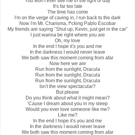
You won't ever see me in the light of day
It's far too late
The time has come
I'm on the verge of caving in, I run back to the dark
Now I'm Mr. Charisma, f*cking Pablo Escobar
My friends are saying "Shut up, Kevin, just get in the car"
I just wanna be right where you are
Oh, my love
In the end I hope it's you and me
In the darkness I would never leave
We both saw this moment coming from afar
Now here we are
Run from the sunlight, Dracula
Run from the sunlight, Dracula
Run from the sunlight, Dracula
Isn't the view spectacular?
But please
Do you think about what it might mean?
'Cause I dream about you in my sleep
Would you ever love someone like me?
Like me?
In the end I hope it's you and me
In the darkness I would never leave
We both saw this moment coming from afar