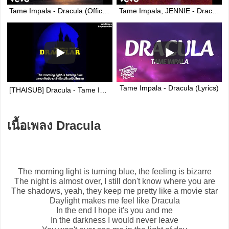
Tame Impala - Dracula (Official Video)
Tame Impala, JENNIE - Dracula (JENNIE Remix - Official Lyric Video)
Tame Impala - Dracula (Lyrics)
[THAISUB] Dracula - Tame Impala, JENNIE แปลไทย
เนื้อเพลง Dracula
The morning light is turning blue, the feeling is bizarre
The night is almost over, I still don't know where you are
The shadows, yeah, they keep me pretty like a movie star
Daylight makes me feel like
Dracula
In the end I hope it's you and me
In the darkness I would never leave