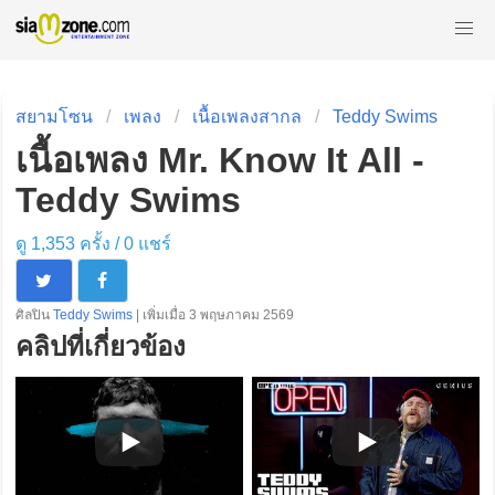
สยามโซน
เพลง
เนื้อเพลงสากล
Teddy Swims
เนื้อเพลง Mr. Know It All -
Teddy Swims
ดู 1,353 ครั้ง /
0
แชร์
ศิลปิน
Teddy Swims
| เพิ่มเมื่อ 3 พฤษภาคม 2569
คลิปที่เกี่ยวข้อง