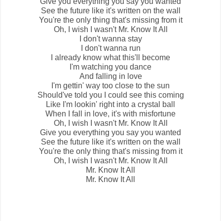
Give you everything you say you wanted
See the future like it's written on the wall
You're the only thing that's missing from it
Oh, I wish I wasn't Mr. Know It All
I don't wanna stay
I don't wanna run
I already know what this'll become
I'm watching you dance
And falling in love
I'm gettin' way too close to the sun
Should've told you I could see this coming
Like I'm lookin' right into a crystal ball
When I fall in love, it's with misfortune
Oh, I wish I wasn't Mr. Know It All
Give you everything you say you wanted
See the future like it's written on the wall
You're the only thing that's missing from it
Oh, I wish I wasn't Mr. Know It All
Mr. Know It All
Mr. Know It All