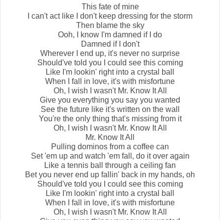
This fate of mine
I can't act like I don't keep dressing for the storm
Then blame the sky
Ooh, I know I'm damned if I do
Damned if I don't
Wherever I end up, it's never no surprise
Should've told you I could see this coming
Like I'm lookin' right into a crystal ball
When I fall in love, it's with misfortune
Oh, I wish I wasn't
Mr. Know It All
Give you everything you say you wanted
See the future like it's written on the wall
You're the only thing that's missing from it
Oh, I wish I wasn't Mr. Know It All
Mr. Know It All
Pulling dominos from a coffee can
Set 'em up and watch 'em fall, do it over again
Like a tennis ball through a ceiling fan
Bet you never end up fallin' back in my hands, oh
Should've told you I could see this coming
Like I'm lookin' right into a crystal ball
When I fall in love, it's with misfortune
Oh, I wish I wasn't Mr. Know It All