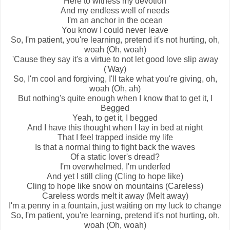
Here to witness my devotion
And my endless well of needs
I'm an anchor in the ocean
You know I could never leave
So, I'm patient, you're learning, pretend it's not hurting, oh,
woah (Oh, woah)
'Cause they say it's a virtue to not let good love slip away
('Way)
So, I'm cool and forgiving, I'll take what you're giving, oh,
woah (Oh, ah)
But nothing's quite enough when I know that to get it, I
Begged
Yeah, to get it, I begged
And I have this thought when I lay in bed at night
That I feel trapped inside my life
Is that a normal thing to fight back the waves
Of a static lover's dread?
I'm overwhelmed, I'm underfed
And yet I still cling (Cling to hope like)
Cling to hope like snow on mountains (Careless)
Careless words melt it away (Melt away)
I'm a penny in a fountain, just waiting on my luck to change
So, I'm patient, you're learning, pretend it's not hurting, oh,
woah (Oh, woah)