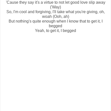
'Cause they say it's a virtue to not let good love slip away
('Way)
So, I'm cool and forgiving, I'll take what you're giving, oh,
woah (Ooh, ah)
But nothing's quite enough when I know that to get it, I
begged
Yeah, to get it, I begged