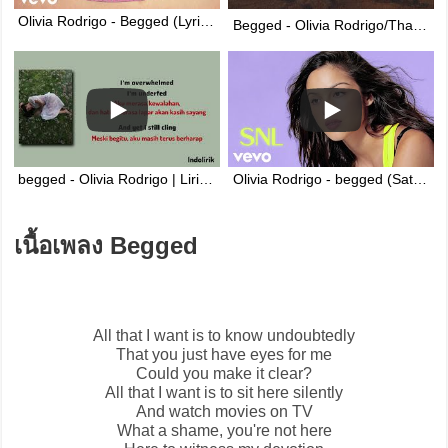
Olivia Rodrigo - Begged (Lyric Video)
Begged - Olivia Rodrigo/Thaisub|แปลไทย
begged - Olivia Rodrigo | Lirik Terjemahan Indonesia
Olivia Rodrigo - begged (Saturday Night Live 2026)
เนื้อเพลง Begged
All that I want is to know undoubtedly
That you just have eyes for me
Could you make it clear?
All that I want is to sit here silently
And watch movies on TV
What a shame, you're not here