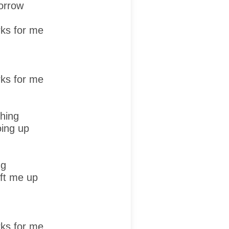
orrow
rks for me
rks for me
thing
oing up
ng
ift me up
rks for me