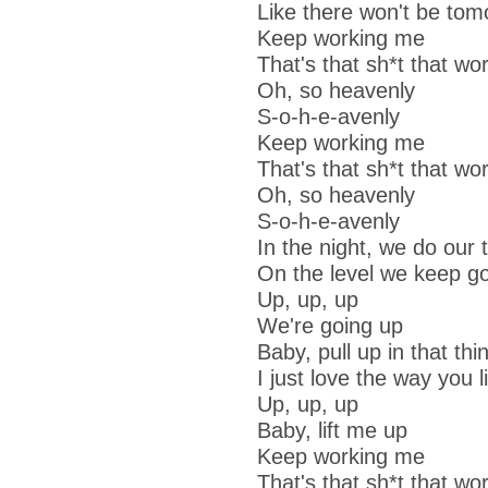
Like there won't be tom
Keep working me
That's that sh*t that wo
Oh, so heavenly
S-o-h-e-avenly
Keep working me
That's that sh*t that wo
Oh, so heavenly
S-o-h-e-avenly
In the night, we do our 
On the level we keep g
Up, up, up
We're going up
Baby, pull up in that thi
I just love the way you l
Up, up, up
Baby, lift me up
Keep working me
That's that sh*t that wo