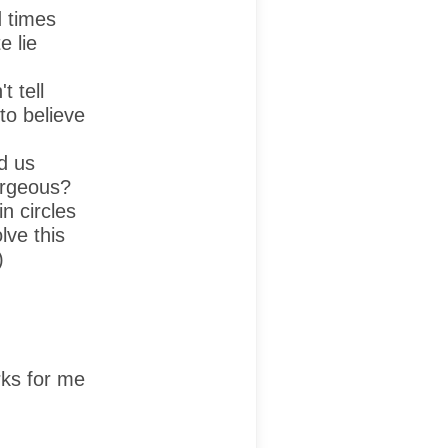
 times
e lie
t tell
 to believe
d us
orgeous?
n circles
lve this
)
rks for me