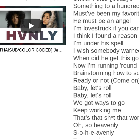
Something to a hundred
Must've been my favorit
He must be an angel
I'm lovestruck if you can'
I think I found a reason
I'm under his spell
I wish somebody warne
[THAISUB/COLOR CODED] Jenevieve (feat. JIHYO of TWICE) - Hvnly (แปลไทย)
When did he get this g
Now I'm running 'round i
Brainstorming how to so
Ready or not (Come on
Baby, let's roll
Baby, let's roll
We got ways to go
Keep working me
That's that sh*t that wo
Oh, so heavenly
S-o-h-e-avenly