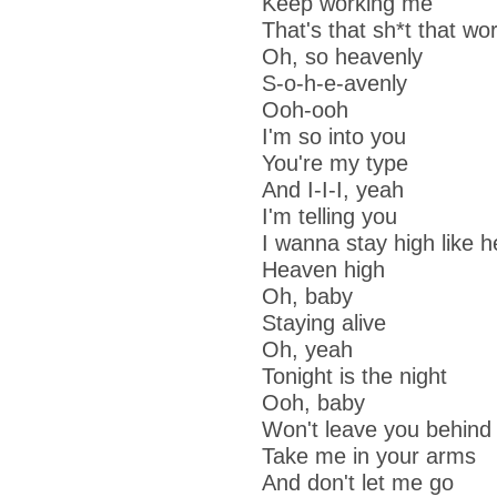
Keep working me
That's that sh*t that wo
Oh, so heavenly
S-o-h-e-avenly
Ooh-ooh
I'm so into you
You're my type
And I-I-I, yeah
I'm telling you
I wanna stay high like 
Heaven high
Oh, baby
Staying alive
Oh, yeah
Tonight is the night
Ooh, baby
Won't leave you behind
Take me in your arms
And don't let me go