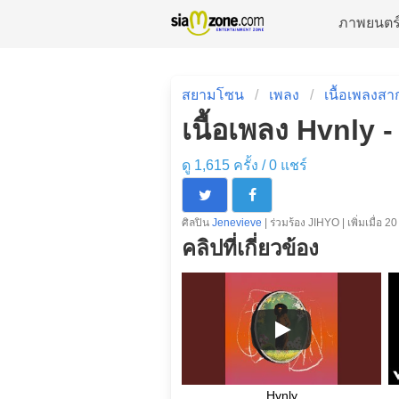
ภาพยนตร
สยามโซน
เพลง
เนื้อเพลงสา
เนื้อเพลง Hvnly 
ดู 1,615 ครั้ง /
0
แชร์
ศิลปิน
Jenevieve
| ร่วมร้อง JIHYO | เพิ่มเมื่
คลิปที่เกี่ยวข้อง
Hvnly