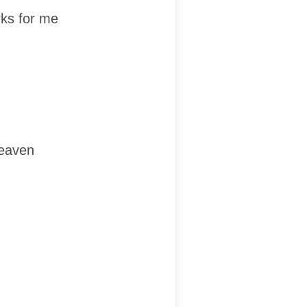
rks for me
heaven