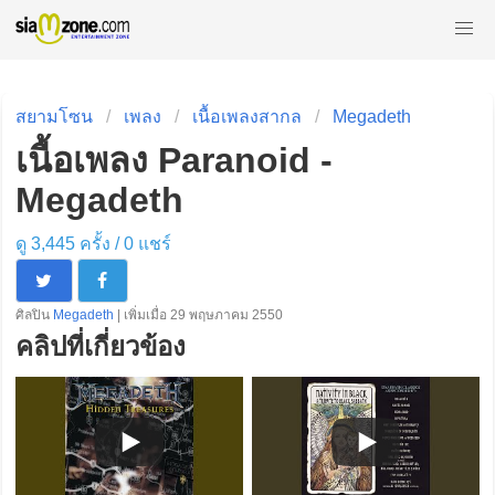
สยามโซน
เพลง
เนื้อเพลงสากล
Megadeth
เนื้อเพลง Paranoid -
Megadeth
ดู 3,445 ครั้ง /
0
แชร์
ศิลปิน
Megadeth
| เพิ่มเมื่อ 29 พฤษภาคม 2550
คลิปที่เกี่ยวข้อง