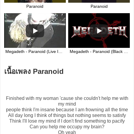
Paranoid
Paranoid
Megadeth - Paranoid (Live In St. Paul 2000)
Megadeth - Paranoid (Black Sabbath cover)
เนื้อเพลง Paranoid
Finished with my woman 'cause she couldn't help me with
my mind
people think I'm insane because I am frowning all the time
All day long I think of things but nothing seems to satisfy
Think I'll lose my mind if I don't find something to pacify
Can you help me occupy my brain?
Oh yeah