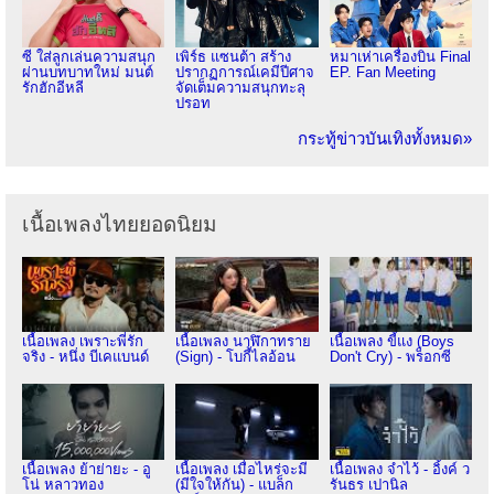
ซี ใส่ลูกเล่นความสนุก
เพิร์ธ แซนต้า สร้าง
หมาเห่าเครื่องบิน Final
ผ่านบทบาทใหม่ มนต์
ปรากฏการณ์เคมีปีศาจ
EP. Fan Meeting
รักฮักอีหลี
จัดเต็มความสนุกทะลุ
ปรอท
กระทู้ข่าวบันเทิงทั้งหมด»
เนื้อเพลงไทยยอดนิยม
เนื้อเพลง เพราะพี่รัก
เนื้อเพลง นาฬิกาทราย
เนื้อเพลง ขี้แง (Boys
จริง - หนึ่ง บีเคแบนด์
(Sign) - โบกี้ไลอ้อน
Don't Cry) - พร็อกซี
เนื้อเพลง ย้าย่ายะ - อู
เนื้อเพลง เมื่อไหร่จะมี
เนื้อเพลง จำไว้ - อิ้งค์ ว
โน่ หลาวทอง
(มีใจให้กัน) - แบล็ก
รันธร เปานิล