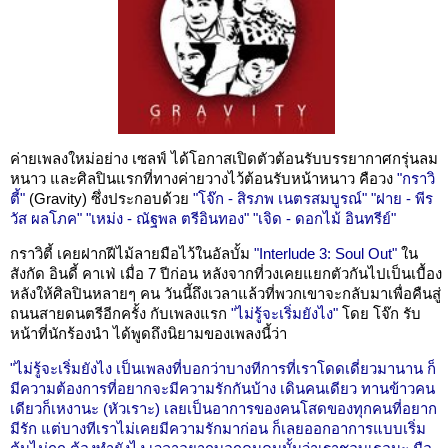
ค่ายเพลงใหม่อย่าง เซลฟ์ ได้โอกาสเปิดตัวต้อนรับบรรยากาศกรุ่นลม
หนาว และศิลปินแรกที่ทางค่ายวางไว้ต้อนรับหน้าหนาว คือวง
"กราวิ
ตี้"
(Gravity) ซึ่งประกอบด้วย
"โจ๊ก - สิรภพ เนตรสมบูรณ์"
"ฝาย - พีร
วัส ผลโภค"
"เหม่ง - ณัฐพล ตรีอินทอง"
"เจิด - ดอกไม้ อินทรีย์"
กราวิตี้ เคยฝากฝีไม้ลายมือไว้ในอัลบั้ม
"Interlude 3: Soul Out"
ใน
สังกัด อินดี้ คาเฟ่ เมื่อ 7 ปีก่อน หลังจากที่วงเคยแยกตัวกันไปเป็นเบื้อง
หลังให้ศิลปินหลายๆ คน วันนี้ถึงเวลาแล้วที่พวกเขาจะกลับมาเพื่อคืนสู่
ถนนสายดนตรีอีกครั้ง กับเพลงแรก
"ไม่รู้จะเริ่มยังไง"
โดย โจ๊ก รับ
หน้าที่นักร้องนำ ได้พูดถึงนิยามของเพลงนี้ว่า
"ไม่รู้จะเริ่มยังไง เป็นเพลงที่บอกว่าบางทีการที่เราโดดเดี่ยวมานาน ก็
มีความต้องการที่อยากจะมีความรักกันบ้าง เดินคนเดียว ทานข้าวคน
เดียวก็เหงานะ (หัวเราะ) เลยเป็นอาการของคนโสดของทุกคนที่อยาก
มีรัก แต่บางทีเราไม่เคยมีความรักมาก่อน ก็เลยออกอาการแบบเริ่ม