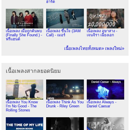
ฮาร์ต
เนื้อเพลง เมื่อถูกค้นพบ
เนื้อเพลง ขึ้นใจ (3AM
เนื้อเพลง อุษาสาง -
(Finally She Found.) -
Call) - เมอร์
เจนจิรา เฉียงเอก
ฟรีแฮนด์
เนื้อเพลงไทยทั้งหมด»
เพลงใหม่»
เนื้อเพลงสากลยอดนิยม
เนื้อเพลง You Know
เนื้อเพลง Think As You
เนื้อเพลง Always -
I'm No Good - The
Drunk - Riley Green
Daniel Caesar
Rolling Stones