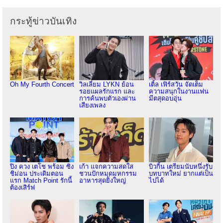
กระทู้ข่าวบันเทิง
Oh My Fourth Concert
วิลเลี่ยม LYKN ย้อน
เติ้ล เฟิร์สวัน จัดเต็ม
รอยแผลรักแรก และ
ความสนุกในงานแฟน
การค้นพบตัวเองผ่าน
มีตสุดอบอุ่น
เสียงเพลง
ปิง ควง เตโช พร้อม ซิง
เก้า แจกความสดใส
บิวกิ้น เตรียมนับหนึ่งรับ
ชิม่อน ประเดิมตอน
ชวนปักหมุดมหกรรม
บทบาทใหม่ ยากแต่เป็น
แรก Match Point รักนี้
อาหารสุดยิ่งใหญ่
ไปได้
ต้องเสิร์ฟ