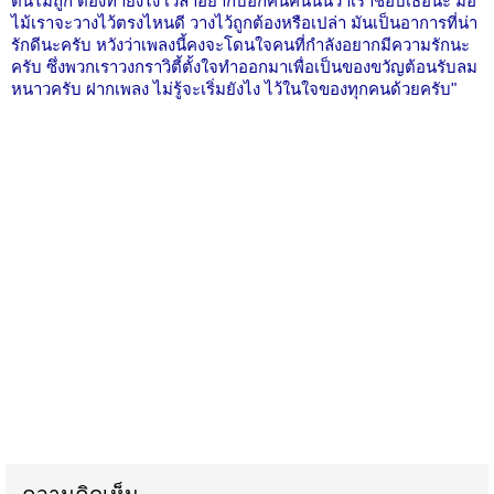
ต้นไม่ถูก ต้องทำยังไง เวลาอยากบอกคนคนนั้นว่าเราชอบเธอนะ มือ
ไม้เราจะวางไว้ตรงไหนดี วางไว้ถูกต้องหรือเปล่า มันเป็นอาการที่น่า
รักดีนะครับ หวังว่าเพลงนี้คงจะโดนใจคนที่กำลังอยากมีความรักนะ
ครับ ซึ่งพวกเราวงกราวิตี้ตั้งใจทำออกมาเพื่อเป็นของขวัญต้อนรับลม
หนาวครับ ฝากเพลง ไม่รู้จะเริ่มยังไง ไว้ในใจของทุกคนด้วยครับ"