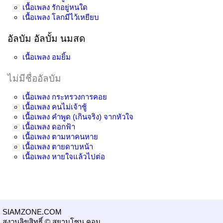
เนื้อเพลง
รักอยู่หนใด
เนื้อเพลง
โลกมีไว้เหยียบ
อัลบัม อัลบั้ม นมสด
เนื้อเพลง
อมยิ้ม
ไม่มีชื่ออัลบัม
เนื้อเพลง
กระทรวงการคอย
เนื้อเพลง
คนไม่เจ้าชู้
เนื้อเพลง
คำพูด (เกินจริง) จากหัวใจ
เนื้อเพลง
ดอกฟ้า
เนื้อเพลง
ตามหาคนหาย
เนื้อเพลง
ตายดาบหน้า
เนื้อเพลง
หายใจแล้วไปต่อ
SIAMZONE.COM
สงวนลิขสิทธิ์ © สยามโซน.คอม