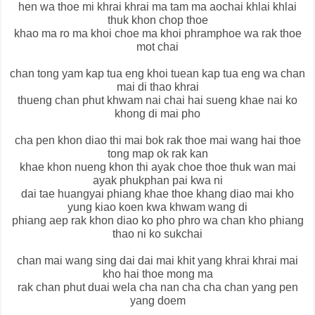
hen wa thoe mi khrai khrai ma tam ma aochai khlai khlai
thuk khon chop thoe
khao ma ro ma khoi choe ma khoi phramphoe wa rak thoe
mot chai
chan tong yam kap tua eng khoi tuean kap tua eng wa chan
mai di thao khrai
thueng chan phut khwam nai chai hai sueng khae nai ko
khong di mai pho
cha pen khon diao thi mai bok rak thoe mai wang hai thoe
tong map ok rak kan
khae khon nueng khon thi ayak choe thoe thuk wan mai
ayak phukphan pai kwa ni
dai tae huangyai phiang khae thoe khang diao mai kho
yung kiao koen kwa khwam wang di
phiang aep rak khon diao ko pho phro wa chan kho phiang
thao ni ko sukchai
chan mai wang sing dai dai mai khit yang khrai khrai mai
kho hai thoe mong ma
rak chan phut duai wela cha nan cha cha chan yang pen
yang doem