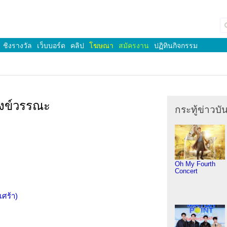
ชิงรางวัล
เว็บบอร์ด
คลิป
โฆษณา
สมัครงาน
ปฏิทินกิจกรรม
สังข์วรรณะ
กระทู้ข่าวบัน
Oh My Fourth
Concert
เศร้า)