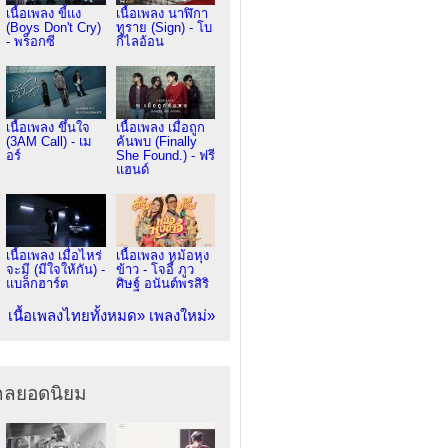
เนื้อเพลง ขี้แง
เนื้อเพลง นาฬิกา
(Boys Don't Cry)
ทราย (Sign) - โบ
- พร็อกซี
กี้ไลอ้อน
เนื้อเพลง ขึ้นใจ
เนื้อเพลง เมื่อถูก
(3AM Call) - เม
ค้นพบ (Finally
อร์
She Found.) - ฟรี
แฮนด์
เนื้อเพลง เมื่อไหร่
เนื้อเพลง หม้อหุง
จะมี (มีใจให้กัน) -
ข้าว - โจอี้ ภูว
แบล็กฮาร์ต
ศิษฐ์ อนันต์พรสิริ
เนื้อเพลงไทยทั้งหมด»
เพลงใหม่»
ากลยอดนิยม