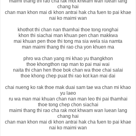
maimi thang thi rao cha rak mot khwam wan luean lang
chang hai
chan man khon mai di khon antrai hak cha fuen to pai khae
nai ko maimi wan
khothot thi chan nan thamhai thoe tong ronghai
khon thi siachai man khuan pen chan makkwa
mai khuan pen thoe thi tong ma sia wela sia namta
man maimi thang thi rao cha yon khuen ma
phro wa chan yang mi khao yu thangkhon
thoe khongthon rap man to pai mai wai
naita thi chan hen thoe bok chan wa thoe chai salai
thoe khong chep puat thi rao kot kan mai dai
chai nueng ko rak thoe mak duai sam tae wa chan mi khao
yu laeo
ru wa man mai khuan chan nan man leo thi pai thamhai
thoe tong chep chon siachai
maimi thang thi rao cha rak mot khwam wan luean lang
chang hai
chan man khon mai di khon antrai hak cha fuen to pai khae
nai ko maimi wan