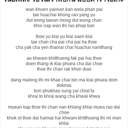
wan khuen yaonan kan wela phan pai
tae huachai khong rao yang yu
dut wong tawan mong dut wong chan
khoi nap wan thi rao phop kan
thoe yu klai yu klai saen klai
tae chan cha pai cha pai ha thoe
cha yak cha yen thaorai chai huachai namthang
ao khwam khitthueng fak pai hai thoe
doen thang ik klai phuea cha dai choe
thoe thi chan rak khon diao
dang maleng thi mi khae chai bin ma klai phuea dom
dokmai
bon phukhao sung yai chiat fa
khrai to khrai wang cha khwai khwa
muean kap thoe thi chan nan khlang khlai muea rao dai
choe
khok ot thoe dai haimai hai khwam khitthueng thi mi man
khlai