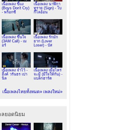
เนื้อเพลง ขี้แง
เนื้อเพลง นาฬิกา
(Boys Don't Cry)
ทราย (Sign) - โบ
- พร็อกซี
กี้ไลอ้อน
เนื้อเพลง ขึ้นใจ
เนื้อเพลง รักมัก
(3AM Call) - เม
ยาก (Lover
อร์
Loser) - บัส
เนื้อเพลง จำไว้ -
เนื้อเพลง เมื่อไหร่
อิ้งค์ วรันธร เปา
จะมี (มีใจให้กัน) -
นิล
แบล็กฮาร์ต
เนื้อเพลงไทยทั้งหมด»
เพลงใหม่»
ากลยอดนิยม