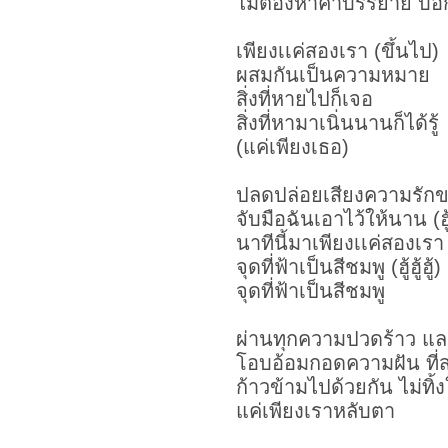
ไม่ต้องหาคำบรรยาย บ
เพียงเเค่สองเรา (ขึ้นไป)
ผสมกันเป็นความหมาย
สิ่งที่หายไปก็เจอ
สิ่งที่หามาเนิ่นนานก็ได้รู้
(แค่เพียงเธอ)
ปลดปล่อยเสียงความรักของเร
จับมือฉันเอาไว้ให้นาน (ฮู้ฮู
นาทีนี้มาเพียงเเค่สองเรา
จุดที่ฟ้าเป็นสีชมพู (ฮู้ฮู้ฮู้)
จุดที่ฟ้าเป็นสีชมพู
ผ่านทุกความปวดร้าว แ
โอบอ้อมกอดความฝัน ที่
ก้าวข้ามไปด้วยกัน ไม่ทิ้ง
แค่เพียงเราหลับตา