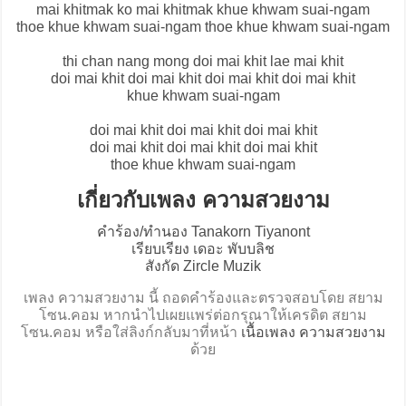
mai khitmak ko mai khitmak khue khwam suai-ngam
thoe khue khwam suai-ngam thoe khue khwam suai-ngam
thi chan nang mong doi mai khit lae mai khit
doi mai khit doi mai khit doi mai khit doi mai khit
khue khwam suai-ngam
doi mai khit doi mai khit doi mai khit
doi mai khit doi mai khit doi mai khit
thoe khue khwam suai-ngam
เกี่ยวกับเพลง ความสวยงาม
คำร้อง/ทำนอง Tanakorn Tiyanont
เรียบเรียง เดอะ พับบลิช
สังกัด Zircle Muzik
เพลง ความสวยงาม นี้ ถอดคำร้องและตรวจสอบโดย สยาม
โซน.คอม หากนำไปเผยแพร่ต่อกรุณาให้เครดิต สยาม
โซน.คอม หรือใส่ลิงก์กลับมาที่หน้า
เนื้อเพลง ความสวยงาม
ด้วย