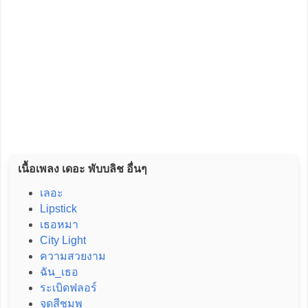
เนื้อเพลง เดอะ พับบลิช อื่นๆ
เลอะ
Lipstick
เธอหมา
City Light
ความสวยงาม
ฉัน_เธอ
ระเบิดฟลอร์
จุดสีชมพู