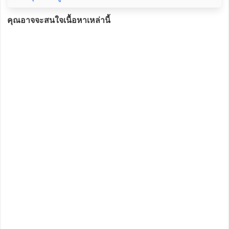
คุณอาจจะสนใจเนื้อหาเหล่านี้