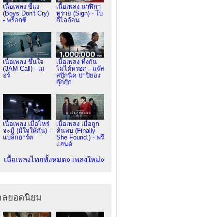
เนื้อเพลง ขี้แง
เนื้อเพลง นาฬิกา
(Boys Don't Cry)
ทราย (Sign) - โบ
- พร็อกซี
กี้ไลอ้อน
เนื้อเพลง ขึ้นใจ
เนื้อเพลง ทิ้งกัน
(3AM Call) - เม
ไม่ได้หรอก - แจ๊ส
อร์
สปุ๊กนิค ปาปิยอง
กุ๊กกุ๊ก
เนื้อเพลง เมื่อไหร่
เนื้อเพลง เมื่อถูก
จะมี (มีใจให้กัน) -
ค้นพบ (Finally
แบล็กฮาร์ต
She Found.) - ฟรี
แฮนด์
เนื้อเพลงไทยทั้งหมด»
เพลงใหม่»
ากลยอดนิยม