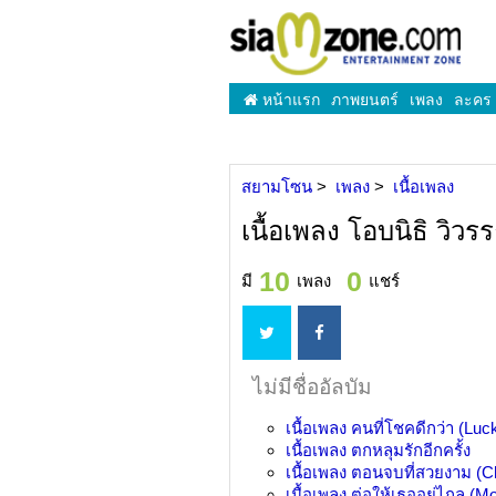
หน้าแรก
ภาพยนตร์
เพลง
ละคร
สยามโซน
เพลง
เนื้อเพลง
เนื้อเพลง โอบนิธิ วิว
10
0
มี
เพลง
แชร์
ไม่มีชื่ออัลบัม
เนื้อเพลง
คนที่โชคดีกว่า (Luck
เนื้อเพลง
ตกหลุมรักอีกครั้ง
เนื้อเพลง
ตอนจบที่สวยงาม (C
เนื้อเพลง
ต่อให้เธออยู่ไกล (M