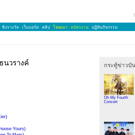
ชิงรางวัล
เว็บบอร์ด
คลิป
โฆษณา
สมัครงาน
ปฏิทินกิจกรรม
รรธนวรางค์
กระทู้ข่าวบัน
Oh My Fourth
Concert
ier)
hoose Yours)
oon To Mars)