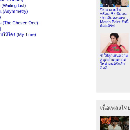
(Waiting List)
ปิง ควง เตโช
กัน (Asymmetry)
พร้อม ซิง ชิม่อน
)
ประเดิมตอนแรก
Match Point รักนี้
้ว (The Chosen One)
ต้องเสิร์ฟ
)
ไปให้ใคร (My Time)
ซี ใส่ลูกเล่นความ
สนุกผ่านบทบาท
ใหม่ มนต์รักฮัก
อีหลี
เนื้อเพลงไท