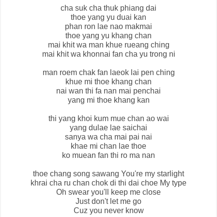
cha suk cha thuk phiang dai
thoe yang yu duai kan
phan ron lae nao makmai
thoe yang yu khang chan
mai khit wa man khue rueang ching
mai khit wa khonnai fan cha yu trong ni
man roem chak fan laeok lai pen ching
khue mi thoe khang chan
nai wan thi fa nan mai penchai
yang mi thoe khang kan
thi yang khoi kum mue chan ao wai
yang dulae lae saichai
sanya wa cha mai pai nai
khae mi chan lae thoe
ko muean fan thi ro ma nan
thoe chang song sawang You're my starlight
khrai cha ru chan chok di thi dai choe My type
Oh swear you'll keep me close
Just don't let me go
Cuz you never know