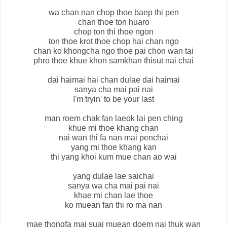
wa chan nan chop thoe baep thi pen
chan thoe ton huaro
chop ton thi thoe ngon
ton thoe krot thoe chop hai chan ngo
chan ko khongcha ngo thoe pai chon wan tai
phro thoe khue khon samkhan thisut nai chai
dai haimai hai chan dulae dai haimai
sanya cha mai pai nai
I'm tryin' to be your last
man roem chak fan laeok lai pen ching
khue mi thoe khang chan
nai wan thi fa nan mai penchai
yang mi thoe khang kan
thi yang khoi kum mue chan ao wai
yang dulae lae saichai
sanya wa cha mai pai nai
khae mi chan lae thoe
ko muean fan thi ro ma nan
mae thongfa mai suai muean doem nai thuk wan