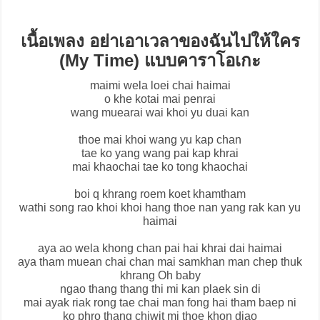
เนื้อเพลง อย่าเอาเวลาของฉันไปให้ใคร
(My Time) แบบคาราโอเกะ
maimi wela loei chai haimai
o khe kotai mai penrai
wang muearai wai khoi yu duai kan
thoe mai khoi wang yu kap chan
tae ko yang wang pai kap khrai
mai khaochai tae ko tong khaochai
boi q khrang roem koet khamtham
wathi song rao khoi khoi hang thoe nan yang rak kan yu
haimai
aya ao wela khong chan pai hai khrai dai haimai
aya tham muean chai chan mai samkhan man chep thuk
khrang Oh baby
ngao thang thang thi mi kan plaek sin di
mai ayak riak rong tae chai man fong hai tham baep ni
ko phro thang chiwit mi thoe khon diao