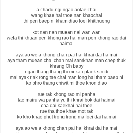
a chadu-ngi ngao aotae chai
wang khae hai thoe nan khaochai
thi pen baep ni kham diao loei khitthueng
kot nan nan muean nai wan wan
wela thi khuan pen khong rao hai man pen khong rao dai
haimai
aya ao wela khong chan pai hai khrai dai haimai
aya tham muean chai chan mai samkhan man chep thuk
khrang Oh baby
ngao thang thang thi mi kan plaek sin di
mai ayak riak rong tae chai man fong hai tham baep ni
ko phro thang chiwit mi thoe khon diao
rue rak khong rao mi panha
tae mairu wa panha yu thi khrai bok dai haimai
cha dai kaekhai hai thoe
rue tha thoe khae mot rak
ko kho khae phut trong trong ma loei dai haimai
aya ao wela khong chan pai hai khrai dai haimai