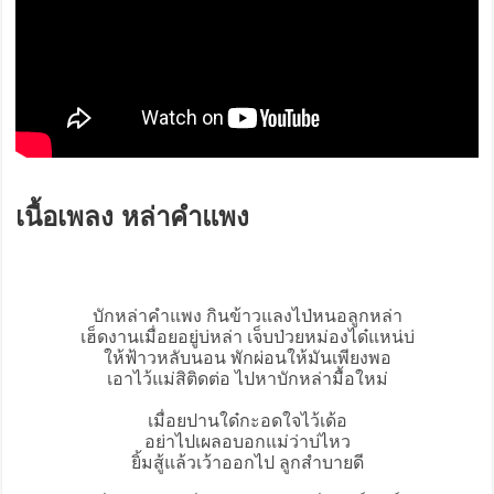
เนื้อเพลง หล่าคำแพง
บัก
หล่าคำแพง
กินข้าวแลงไป่หนอลูกหล่า
เฮ็ดงานเมื่อยอยู่บ่หล่า เจ็บป่วยหม่องได๋แหน่บ่
ให้ฟ้าวหลับนอน พักผ่อนให้มันเพียงพอ
เอาไว้แม่สิติดต่อ ไปหาบักหล่ามื้อใหม่
เมื่อยปานใด๋กะอดใจไว้เด้อ
อย่าไปเผลอบอกแม่ว่าบ่ไหว
ยิ้มสู้แล้วเว้าออกไป ลูกสำบายดี