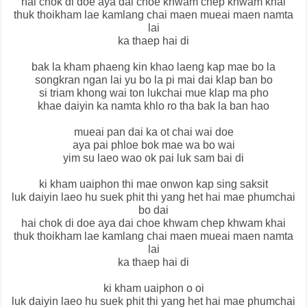
hai chok di doe aya dai choe khwam chep khwam khai
thuk thoikham lae kamlang chai maen mueai maen namta
lai
ka thaep hai di
bak la kham phaeng kin khao laeng kap mae bo la
songkran ngan lai yu bo la pi mai dai klap ban bo
si triam khong wai ton lukchai mue klap ma pho
khae daiyin ka namta khlo ro tha bak la ban hao
mueai pan dai ka ot chai wai doe
aya pai phloe bok mae wa bo wai
yim su laeo wao ok pai luk sam bai di
ki kham uaiphon thi mae onwon kap sing saksit
luk daiyin laeo hu suek phit thi yang het hai mae phumchai
bo dai
hai chok di doe aya dai choe khwam chep khwam khai
thuk thoikham lae kamlang chai maen mueai maen namta
lai
ka thaep hai di
ki kham uaiphon o oi
luk daiyin laeo hu suek phit thi yang het hai mae phumchai