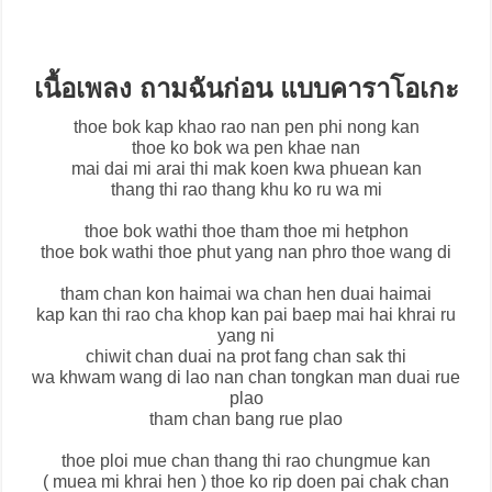
เนื้อเพลง ถามฉันก่อน แบบคาราโอเกะ
thoe bok kap khao rao nan pen phi nong kan
thoe ko bok wa pen khae nan
mai dai mi arai thi mak koen kwa phuean kan
thang thi rao thang khu ko ru wa mi
thoe bok wathi thoe tham thoe mi hetphon
thoe bok wathi thoe phut yang nan phro thoe wang di
tham chan kon haimai wa chan hen duai haimai
kap kan thi rao cha khop kan pai baep mai hai khrai ru
yang ni
chiwit chan duai na prot fang chan sak thi
wa khwam wang di lao nan chan tongkan man duai rue
plao
tham chan bang rue plao
thoe ploi mue chan thang thi rao chungmue kan
( muea mi khrai hen ) thoe ko rip doen pai chak chan