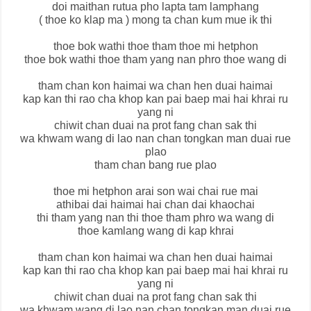
doi maithan rutua pho lapta tam lamphang
( thoe ko klap ma ) mong ta chan kum mue ik thi
thoe bok wathi thoe tham thoe mi hetphon
thoe bok wathi thoe tham yang nan phro thoe wang di
tham chan kon haimai wa chan hen duai haimai
kap kan thi rao cha khop kan pai baep mai hai khrai ru
yang ni
chiwit chan duai na prot fang chan sak thi
wa khwam wang di lao nan chan tongkan man duai rue
plao
tham chan bang rue plao
thoe mi hetphon arai son wai chai rue mai
athibai dai haimai hai chan dai khaochai
thi tham yang nan thi thoe tham phro wa wang di
thoe kamlang wang di kap khrai
tham chan kon haimai wa chan hen duai haimai
kap kan thi rao cha khop kan pai baep mai hai khrai ru
yang ni
chiwit chan duai na prot fang chan sak thi
wa khwam wang di lao nan chan tongkan man duai rue