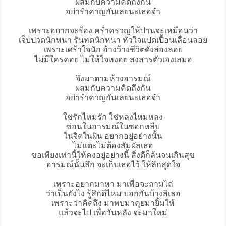
ผสมกับความคิดถึงกัน
อย่ารำคาญกันเลยนะเธอจ๋า
เพราะอยากจะร้อง คร่ำครวญให้ปานจะเหมือนว่า
เจ็บปวดนักหนา รันทดนักหนา หัวใจแปดเปื้อนเลื่อนลอย
เพราะเศร้าใจนัก อ้างว้างชีวิตดังล่องลอย
ไม่มีใครคอย ไม่ให้ใจหงอย สงสารตัวเองเสมอ
จึงมาตามห้วงอารมณ์
ผสมกับความคิดถึงกัน
อย่ารำคาญกันเลยนะเธอจ๋า
ใช่รักไหมรัก ใช่หลงไหมหลง
ซ่อนในอารมณ์ในซอกหลืบ
ในจิตในฝัน อยากอยู่อย่างนั้น
ไม่แตะไม่ต้องสัมผัสเธอ
ขอเพียงเท่านี้ให้คงอยู่อย่างนี้ สิ่งดีก็ล้นจนเกินสุข
อารมณ์นั้นลึก จะเก็บเธอไว้ ให้ลึก
สุดใจ
เพราะอยากมาหา มาเพื่อจะถามไถ่
ว่าเป็นยังไง รู้สึกดีไหม บอกกันบ้างสิเธอ
เพราะว่าคิดถึง มาพบมาคุยมายิ้มให้
แล้วจะไป เพื่อวันหลัง จะมาใหม่