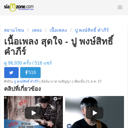
สยามโซน
เพลง
เนื้อเพลง
ปู พงษ์สิทธิ์ คำภีร์
เนื้อเพลง สุดใจ - ปู พงษ์สิทธิ์
คำภีร์
ดู 96,930 ครั้ง /
516
แชร์
516
ศิลปิน
ปู พงษ์สิทธิ์ คำภีร์
| อัลบัม มาตามสัญญา | เพิ่มเมื่อ 21 ต.ค. 57
คลิปที่เกี่ยวข้อง