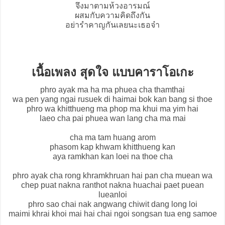
จึงมาตามห้วงอารมณ์
ผสมกับความคิดถึงกัน
อย่ารำคาญกันเลยนะเธอจ๋า
เนื้อเพลง สุดใจ แบบคาราโอเกะ
phro ayak ma ha ma phuea cha thamthai
wa pen yang ngai rusuek di haimai bok kan bang si thoe
phro wa khitthueng ma phop ma khui ma yim hai
laeo cha pai phuea wan lang cha ma mai
cha ma tam huang arom
phasom kap khwam khitthueng kan
aya ramkhan kan loei na thoe cha
phro ayak cha rong khramkhruan hai pan cha muean wa
chep puat nakna ranthot nakna huachai paet puean
lueanloi
phro sao chai nak angwang chiwit dang long loi
maimi khrai khoi mai hai chai ngoi songsan tua eng samoe