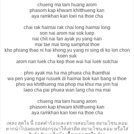
chueng ma tam huang arom
phasom kap khwam khitthueng kan
aya ramkhan kan loei na thoe cha
chai rak haimai rak chai long haimai long
son nai arom nai sok luep
nai chit nai fan ayak yu yang nan
mai tae mai tong samphat thoe
kho phiang thao ni hai khong yu yang ni sing di ko lon chon
koen suk
arom nan luek cha kep thoe wai hai luek sutchai
phro ayak ma ha ma phuea cha thamthai
wa pen yang ngai rusuek di haimai bok kan bang si thoe
phro wa khitthueng ma phop ma khui ma yim hai
laeo cha pai phuea wan lang cha ma mai
chueng ma tam huang arom
phasom kap khwam khitthueng kan
aya ramkhan kan loei na thoe cha
เพลง สุดใจ นี้ ถอดคำร้องและตรวจสอบโดย สยามโซน.คอม
หากนำไปเผยแพร่ต่อกรุณาให้เครดิต สยามโซน.คอม หรือใส่