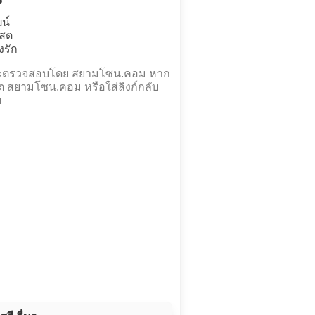
น์
โสต
งรัก
และตรวจสอบโดย สยามโซน.คอม หาก
ต สยามโซน.คอม หรือใส่ลิงก์กลับ
ย