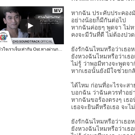
หากฉัน ประคับประคองม
อย่างน้อยก็มีกันต่อไป
หากฉันค่อยๆ พูดจา ไม่ห
คงจะมีวันที่ดี ไม่ต้องปว
ยังรักฉันไหมหรือว่าเธอห
หัวใจเราเจ็บเท่ากัน Ost.ทางผ่านกามเทพ | โบว์ลิ่ง มานิดา Feat.แหนม รณเดช | Official MV
ยังหวงฉันไหมหรือว่าเธอ
ไม่รู้ ว่าพอมีทางจะพูดจา
หากเธอนั้นยังมีใจช่วยกล
ได้ไหม ก่อนที่อะไรจะส
บอกฉัน ว่าฉันควรทำอย่
หากฉันขอร้องตรงๆ เธอนั
เธอจะยินดีหรือเธอ จะไม่
ยังรักฉันไหมหรือว่าเธอห
ยังหวงฉันไหมหรือว่าเธอ