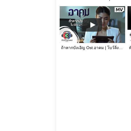
ถ้าหากบังเอิญ Ost.อาคม | โบว์ลิ่ง มานิดา | Official MV