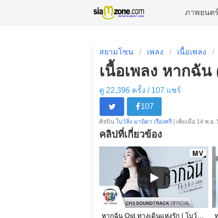
ภาพยนตร
สยามโซน
เพลง
เนื้อเพลง
เนื้อเพลง หากฉัน (
ดู 22,396 ครั้ง /
107
แชร์
107
ศิลปิน
โบว์ลิ่ง มานิดา เรืองศรี
| เพิ่มเมื่อ 14 พ.ย.
คลิปที่เกี่ยวข้อง
หากฉัน Ost.ทางเดินแห่งรัก | โบว์ลิ่ง มานิดา | Official MV