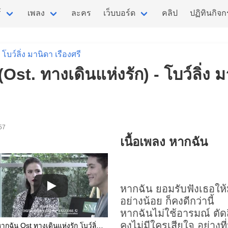
์
เพลง
ละคร
เว็บบอร์ด
คลิป
ปฏิทินกิจ
โบว์ลิ่ง มานิดา เรืองศรี
Ost. ทางเดินแห่งรัก) - โบว์ลิ่ง ม
 57
เนื้อเพลง หากฉัน
หากฉัน
ยอมรับฟังเธอให
อย่างน้อย ก็คงดีกว่านี้
หากฉันไม่ใช้อารมณ์ ตัดส
คงไม่มีใครเสียใจ อย่างที่
หากฉัน Ost ทางเดินแห่งรัก โบว์ลิ่ง มานิดา Official MV