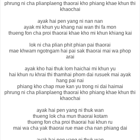
phrung ni cha plianplaeng thaorai kho phiang khae khun thi
khaochai
ayak hai pen yang ni nan nan
ayak mi khun yu khang nai wan thi fa mon
thueng fon cha proi thaorai khae kho mi khun khiang kai
lok ni cha plian phit phian pai thaorai
mae khwam ngotngam hai pai sak thaorai mai wa phop
arai
ayak kho hai thuk lom haichai mi khun yu
hai khun ru khrai thi thamhai phom dai rusuek mai ayak
hang pai nai
phiang kho chap mue kan yu trong ni dai haimai
phrung ni cha plianplaeng thaorai kho phiang khae khun thi
khaochai
ayak hai pen yang ni thuk wan
thueng lok cha mun thaorai kotam
thueng fon cha proi thaorai hai khun ru
mai wa cha yak thaorai rue mae cha nan phiang dai
ayak hai pen yang ni thuk wan