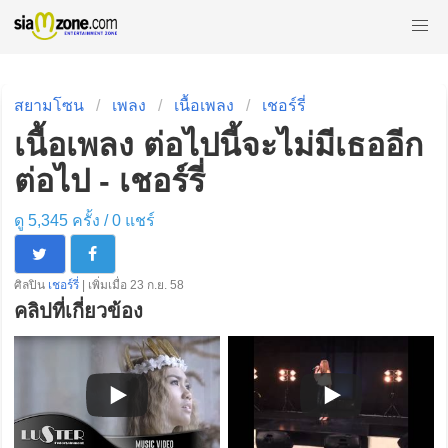
สยามโซน
เพลง
เนื้อเพลง
เชอร์รี่
เนื้อเพลง ต่อไปนี้จะไม่มีเธออีก
ต่อไป - เชอร์รี่
ดู 5,345 ครั้ง /
0
แชร์
ศิลปิน
เชอร์รี่
| เพิ่มเมื่อ 23 ก.ย. 58
คลิปที่เกี่ยวข้อง