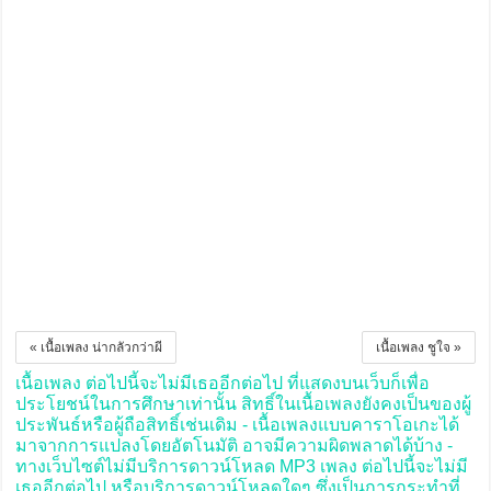
« เนื้อเพลง น่ากลัวกว่าผี
เนื้อเพลง ชูใจ »
เนื้อเพลง ต่อไปนี้จะไม่มีเธออีกต่อไป ที่แสดงบนเว็บก็เพื่อ
ประโยชน์ในการศึกษาเท่านั้น สิทธิ์ในเนื้อเพลงยังคงเป็นของผู้
ประพันธ์หรือผู้ถือสิทธิ์เช่นเดิม - เนื้อเพลงแบบคาราโอเกะได้
มาจากการแปลงโดยอัตโนมัติ อาจมีความผิดพลาดได้บ้าง -
ทางเว็บไซต์ไม่มีบริการดาวน์โหลด MP3 เพลง ต่อไปนี้จะไม่มี
เธออีกต่อไป หรือบริการดาวน์โหลดใดๆ ซึ่งเป็นการกระทำที่