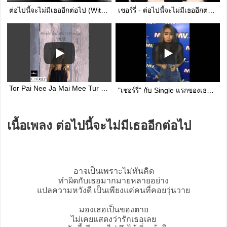
ต่อไปนี้จะไม่มีเธออีกต่อไป (Without you) - เชอร์รี่ 【OFFICIAL MV】
เชอร์รี่ - ต่อไปนี้จะไม่มีเธออีกต่อไป
Tor Pai Nee Ja Mai Mee Tur Eek Tor Pai
"เชอร์รี่" กับ Single แรกของเธอ "ต่อไปนี้จะไม่มีเธออีกต่อไป"
เนื้อเพลง ต่อไปนี้จะไม่มีเธออีกต่อไป
อาจเป็นเพราะไม่ทันคิด
ทำผิดกับเธอมากมายหลายอย่าง
แปลความหวังดี เป็นเพียงแค่คนที่คอยวุ่นวาย
มองเธอเป็นของตาย
ไม่เคยแสดงว่ารักเธอเลย