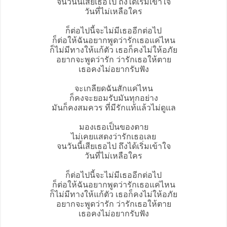
จนวันนี้เสียเธอไป ถึงได้เริ่มเข้าใจ
วันที่ไม่เหลือใคร
ก็
ต่อไปนี้จะไม่มีเธออีกต่อไป
ก็ต่อให้ฉันอยากพูดว่ารักเธอแค่ไหน
ก็ไม่มีทางให้แก้ตัว เธอก็คงไม่ให้อภัย
อยากจะพูดว่ารัก ว่ารักเธอให้ตาย
เธอคงไม่อยากรับฟัง
จะเกลียดฉันสักแค่ไหน
ก็คงจะยอมรับมันทุกอย่าง
มันก็คงสมควร ที่มีรักแท้แล้วไม่ดูแล
มองเธอเป็นของตาย
ไม่เคยแสดงว่ารักเธอเลย
จนวันนี้เสียเธอไป ถึงได้เริ่มเข้าใจ
วันที่ไม่เหลือใคร
ก็ต่อไปนี้จะไม่มีเธออีกต่อไป
ก็ต่อให้ฉันอยากพูดว่ารักเธอแค่ไหน
ก็ไม่มีทางให้แก้ตัว เธอก็คงไม่ให้อภัย
อยากจะพูดว่ารัก ว่ารักเธอให้ตาย
เธอคงไม่อยากรับฟัง