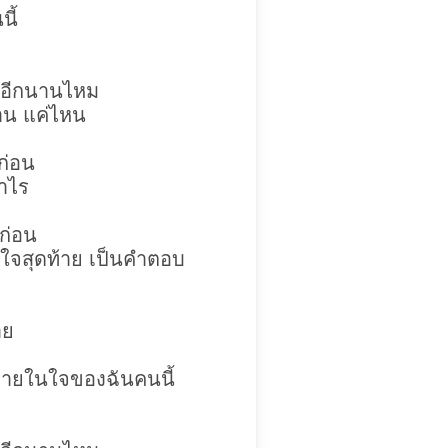
ี้
ี้อีกนานไหม
นาน แค่ไหน
ก่อน
่าไร
นก่อน
จสุดท้าย เป็น
คำตอบ
าย
าภายในใจของฉันคนนี้