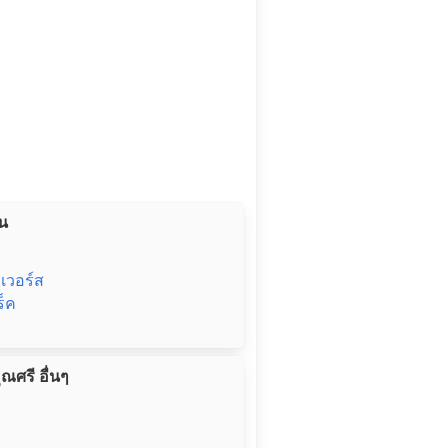
่น
วเวอร์ส
ร็ค
ุณศรี อื่นๆ