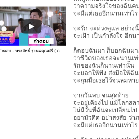
ว่าความจริงใจของฉันคนน
จะมีแต่เธออีกนานเท่าไร
จะรัก จะห่วงดูแล อย่างน
จะเฝ้า เป็นกำลังใจ อีก
ก็ตอบฉันมา ก็บอกฉันมา
คำตอบ - ทรงสิทธิ์ รุ่งนพคุณศรี ( กบ ) (11 ก.พ. 61)
ว่าชีวิตของเธอจะนานเท
รักของฉันก็นานเท่านั้น
จะบอกให้ฟัง ส่งมือให้ฉั
จะกุมมือเธอไว้จนลมหายใ
จากวันพบ จนสุดท้าย
จะอยู่เคียงไป แม้โลกสล
ไม่มีวันที่ฉันจะเปลี่ยนไป
อย่ามัวคิด อย่าสงสัย ว่
จะมีแต่เธออีกนานเท่าไร