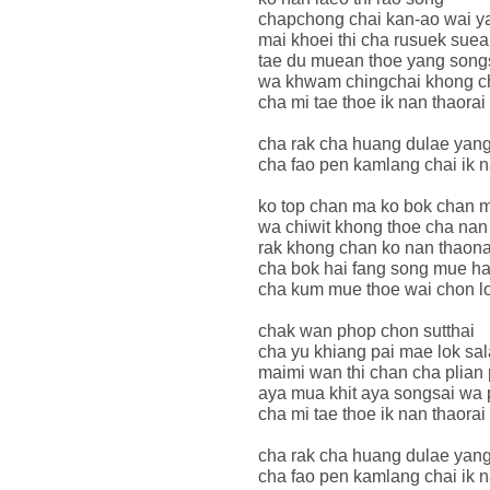
chapchong chai kan-ao wai y
mai khoei thi cha rusuek suea
tae du muean thoe yang song
wa khwam chingchai khong c
cha mi tae thoe ik nan thaorai
cha rak cha huang dulae yang
cha fao pen kamlang chai ik 
ko top chan ma ko bok chan 
wa chiwit khong thoe cha nan 
rak khong chan ko nan thaon
cha bok hai fang song mue ha
cha kum mue thoe wai chon lo
chak wan phop chon sutthai
cha yu khiang pai mae lok sal
maimi wan thi chan cha plian 
aya mua khit aya songsai wa 
cha mi tae thoe ik nan thaorai
cha rak cha huang dulae yang
cha fao pen kamlang chai ik 