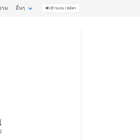
กรรม
อื่นๆ
เข้าระบบ / สมัคร
้
ย