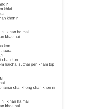
ang ni
m khlai
sai
han khon ni
 ni ik nan haimai
nan khae nai
ma kon
thaorai
an
i chan kon
m haichai sutthai pen kham top
ai
pai
phainai chai khong chan khon ni
 ni ik nan haimai
nan khae nai