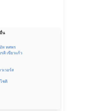
ื่น
, มัท ทศพร
ียรติ เขียวแก้ว
อาวเวอร์ส
าโชติ