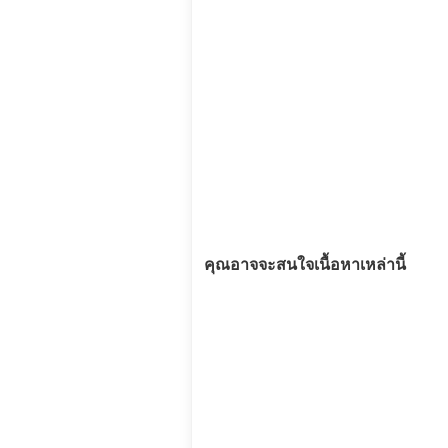
คุณอาจจะสนใจเนื้อหาเหล่านี้