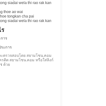
ong siadai wela thi rao rak kan
ng thoe ao wai
 thoe tongkan cha pai
ong siadai wela thi rao rak kan
ไร
ระการ
ลประการ
องและตรวจสอบโดย สยามโซน.คอม
รดิต สยามโซน.คอม หรือใส่ลิงก์
ไร
ด้วย