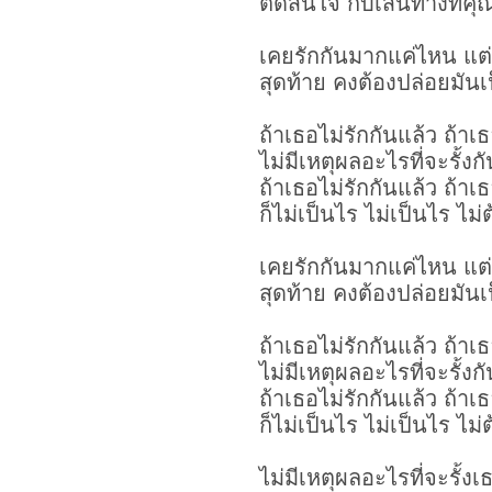
ตัดสินใจ กับเส้นทางที่ค
เคยรักกันมากแค่ไหน แต่
สุดท้าย คงต้องปล่อยมันเ
ถ้าเธอไม่รักกันแล้ว ถ้า
ไม่มีเหตุผลอะไรที่จะรั้งก
ถ้าเธอไม่รักกันแล้ว ถ้า
ก็ไม่เป็นไร ไม่เป็นไร ไม่
เคยรักกันมากแค่ไหน แต่
สุดท้าย คงต้องปล่อยมันเ
ถ้าเธอไม่รักกันแล้ว ถ้า
ไม่มีเหตุผลอะไรที่จะรั้งก
ถ้าเธอไม่รักกันแล้ว ถ้า
ก็ไม่เป็นไร ไม่เป็นไร ไม่
ไม่มีเหตุผลอะไรที่จะรั้งเ