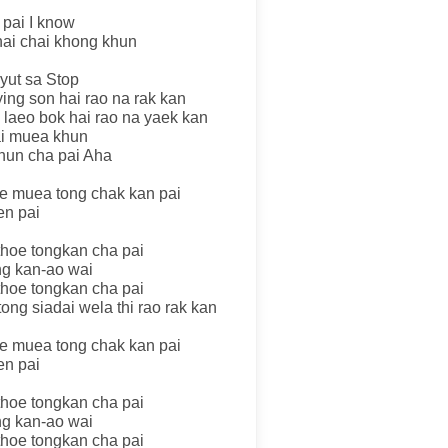
 pai I know
nai chai khong khun
 yut sa Stop
 ying son hai rao na rak kan
 laeo bok hai rao na yaek kan
ai muea khun
khun cha pai Aha
ae muea tong chak kan pai
en pai
 thoe tongkan cha pai
ng kan-ao wai
 thoe tongkan cha pai
ong siadai wela thi rao rak kan
ae muea tong chak kan pai
en pai
 thoe tongkan cha pai
ng kan-ao wai
 thoe tongkan cha pai