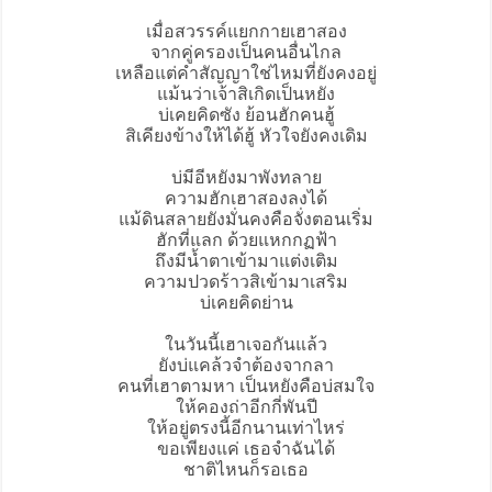
เมื่อสวรรค์แยกกายเฮาสอง
จากคู่ครองเป็นคนอื่นไกล
เหลือแต่คำสัญญาใช่ไหมที่ยังคงอยู่
แม้นว่าเจ้าสิเกิดเป็นหยัง
บ่เคยคิดซัง ย้อนฮักคนฮู้
สิเคียงข้างให้ได้ฮู้ หัวใจยังคงเดิม
บ่มีอีหยังมาพังทลาย
ความฮักเฮาสองลงได้
แม้ดินสลายยังมั่นคงคือจั่งตอนเริ่ม
ฮักที่แลก ด้วยแหกกฏฟ้า
ถึงมีน้ำตาเข้ามาแต่งเติม
ความปวดร้าวสิเข้ามาเสริม
บ่เคยคิดย่าน
ในวันนี้เฮาเจอกันแล้ว
ยังบ่แคล้วจำต้องจากลา
คนที่เฮาตามหา เป็นหยังคือบ่สมใจ
ให้คองถ่าอีกกี่พันปี
ให้อยู่ตรงนี้อีกนานเท่าไหร่
ขอเพียงแค่ เธอจำฉันได้
ชาติไหนก็รอเธอ