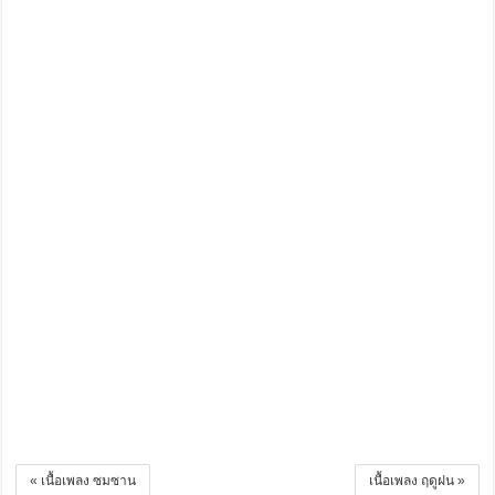
« เนื้อเพลง ซมซาน
เนื้อเพลง ฤดูฝน »