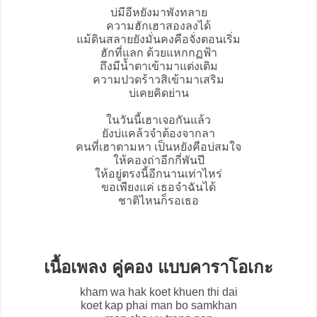
บ่มีอีหยังมาพังทลาย
ความฮักเฮาสองลงได้
แม้ดินสลายยังมั่นคงคือจั่งตอนเริ่ม
ฮักที่แลก ด้วยแหกกฏฟ้า
ถึงมีน้ำตาเข้ามาแต่งเติม
ความปวดร้าวสิเข้ามาเสริม
บ่เคยคิดย่าน
ในวันนี้เฮาเจอกันแล้ว
ยังบ่แคล้วจำต้องจากลา
คนที่เฮาตามหา เป็นหยังคือบ่สมใจ
ให้คองถ่าอีกกี่พันปี
ให้อยู่ตรงนี้อีกนานเท่าไหร่
ขอเพียงแค่ เธอจำฉันได้
ชาติไหนก็รอเธอ
เนื้อเพลง คู่คอง แบบคาราโอเกะ
kham wa hak koet khuen thi dai
koet kap phai man bo samkhan