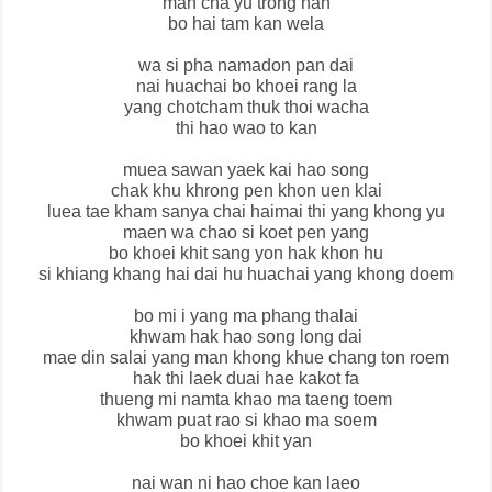
man cha yu trong nan
bo hai tam kan wela
wa si pha namadon pan dai
nai huachai bo khoei rang la
yang chotcham thuk thoi wacha
thi hao wao to kan
muea sawan yaek kai hao song
chak khu khrong pen khon uen klai
luea tae kham sanya chai haimai thi yang khong yu
maen wa chao si koet pen yang
bo khoei khit sang yon hak khon hu
si khiang khang hai dai hu huachai yang khong doem
bo mi i yang ma phang thalai
khwam hak hao song long dai
mae din salai yang man khong khue chang ton roem
hak thi laek duai hae kakot fa
thueng mi namta khao ma taeng toem
khwam puat rao si khao ma soem
bo khoei khit yan
nai wan ni hao choe kan laeo