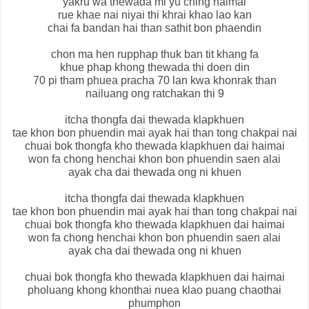
yakru wa thewada mi yu ching haimai
rue khae nai niyai thi khrai khao lao kan
chai fa bandan hai than sathit bon phaendin
chon ma hen rupphap thuk ban tit khang fa
khue phap khong thewada thi doen din
70 pi tham phuea pracha 70 lan kwa khonrak than
nailuang ong ratchakan thi 9
itcha thongfa dai thewada klapkhuen
tae khon bon phuendin mai ayak hai than tong chakpai nai
chuai bok thongfa kho thewada klapkhuen dai haimai
won fa chong henchai khon bon phuendin saen alai
ayak cha dai thewada ong ni khuen
itcha thongfa dai thewada klapkhuen
tae khon bon phuendin mai ayak hai than tong chakpai nai
chuai bok thongfa kho thewada klapkhuen dai haimai
won fa chong henchai khon bon phuendin saen alai
ayak cha dai thewada ong ni khuen
chuai bok thongfa kho thewada klapkhuen dai haimai
pholuang khong khonthai nuea klao puang chaothai
phumphon