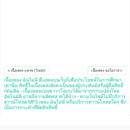
« เนื้อเพลง แทรช (Trash)
เนื้อเพลง ขอโอกาส »
เนื้อเพลง ฉันไม่มี ที่แสดงบนเว็บก็เพื่อประโยชน์ในการศึกษา
เท่านั้น สิทธิ์ในเนื้อเพลงยังคงเป็นของผู้ประพันธ์หรือผู้ถือสิทธิ์
เช่นเดิม - เนื้อเพลงแบบคาราโอเกะได้มาจากการแปลงโดย
อัตโนมัติ อาจมีความผิดพลาดได้บ้าง - ทางเว็บไซต์ไม่มีบริการ
ดาวน์โหลด MP3 เพลง ฉันไม่มี หรือบริการดาวน์โหลดใดๆ ซึ่ง
เป็นการกระทำที่ผิดลิขสิทธิ์