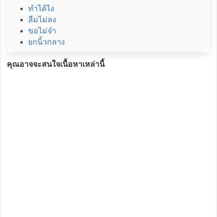
ทำได้ไง
ลืมไม่ลง
ขอไม่จำ
ยกนิ้วกลาง
คุณอาจจะสนใจเนื้อหาเหล่านี้