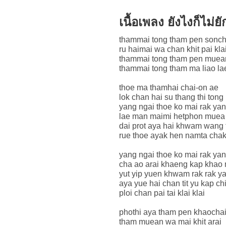
เนื้อเพลง ยังไงก็ไม
thammai tong tham pen sonch
ru haimai wa chan khit pai kla
thammai tong tham pen muea
thammai tong tham ma liao la
thoe ma thamhai chai-on ae
lok chan hai su thang thi ton
yang ngai thoe ko mai rak yan
lae man maimi hetphon muea 
dai prot aya hai khwam wang
rue thoe ayak hen namta chak
yang ngai thoe ko mai rak yan
cha ao arai khaeng kap khao 
yut yip yuen khwam rak rak y
aya yue hai chan tit yu kap chi
ploi chan pai tai klai klai
phothi aya tham pen khaochai 
tham muean wa mai khit arai