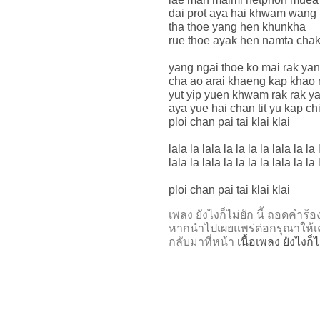
dai prot aya hai khwam wang
tha thoe yang hen khunkha
rue thoe ayak hen namta chak
yang ngai thoe ko mai rak yan
cha ao arai khaeng kap khao 
yut yip yuen khwam rak rak y
aya yue hai chan tit yu kap chi
ploi chan pai tai klai klai
lala la lala la la la la lala la la 
lala la lala la la la la lala la la 
ploi chan pai tai klai klai
เพลง ยังไงก็ไม่ยัก นี้ ถอด
หากนำไปเผยแพร่ต่อกรุณาให้เค
กลับมาที่หน้า
เนื้อเพลง ยังไงก็ไ