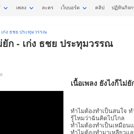
์
เพลง
ละคร
เว็บบอร์ด
คลิป
ปฏิทินกิจ
เก่ง ธชย ประทุมวรรณ
ไม่ยัก - เก่ง ธชย ประทุมวรรณ
60
เนื้อเพลง ยังไงก็ไม่ยั
ทำไมต้องทำเป็นสนใจ ทำไ
รู้ไหมว่าฉันคิดไปไกล
ทำไมต้องทำเป็นเหมือนแ
ทำไมต้องทำมาเหลียวแล