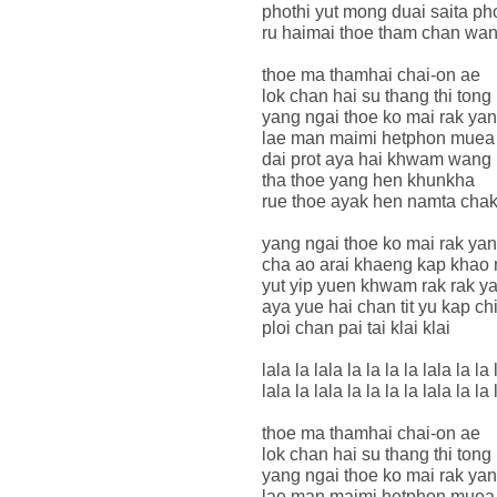
phothi yut mong duai saita ph
ru haimai thoe tham chan wan
thoe ma thamhai chai-on ae
lok chan hai su thang thi ton
yang ngai thoe ko mai rak yan
lae man maimi hetphon muea 
dai prot aya hai khwam wang
tha thoe yang hen khunkha
rue thoe ayak hen namta chak
yang ngai thoe ko mai rak yan
cha ao arai khaeng kap khao 
yut yip yuen khwam rak rak y
aya yue hai chan tit yu kap chi
ploi chan pai tai klai klai
lala la lala la la la la lala la la 
lala la lala la la la la lala la la 
thoe ma thamhai chai-on ae
lok chan hai su thang thi ton
yang ngai thoe ko mai rak yan
lae man maimi hetphon muea 