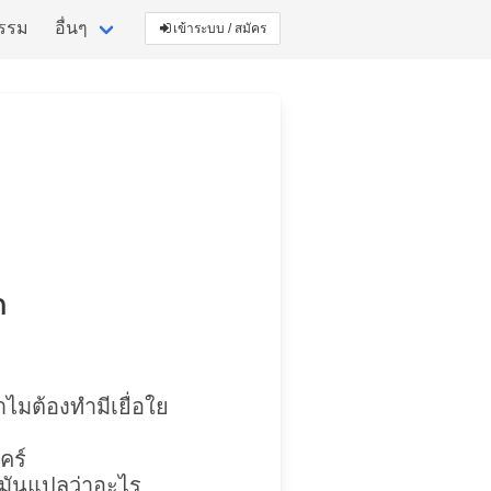
กรรม
อื่นๆ
เข้าระบบ / สมัคร
ก
มต้องทำมีเยื่อใย
คร์
มันแปลว่าอะไร