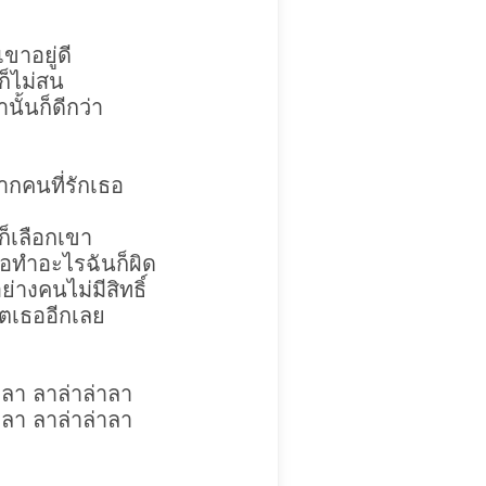
เขาอยู่ดี
ก็ไม่สน
นั้นก็ดีกว่า
กคนที่รักเธอ
อก็เลือกเขา
่อทำอะไรฉันก็ผิด
่างคนไม่มีสิทธิ์
วิตเธออีกเลย
ลา ลาล่าล่าลา
ลา ลาล่าล่าลา