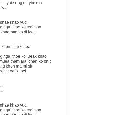
othi yut song roi yim ma
 wai
g phae khao yudi
g ngai thoe ko mai son
khao nan ko di kwa
 khon thirak thoe
g ngai thoe ko lueak khao
muea tham arai chan ko phit
ang khon maimi sit
wit thoe ik loei
la
la
g phae khao yudi
g ngai thoe ko mai son
khao nan ko di kwa