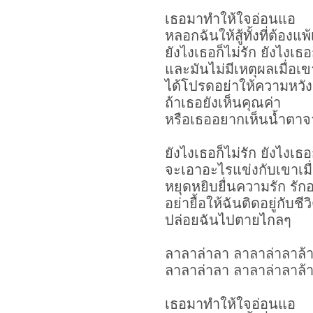
เธอมาทำให้ใจอ่อนแอ
หลอกฉันให้สู้ทั้งที่ต้องแพ้
ยังไงเธอก็ไม่รัก ยังไงเธอ
และมันไม่มีเหตุผลเมื่อเขา
ได้โปรดอย่าให้ความหวัง
ถ้าเธอยังเห็นคุณค่า
หรือเธออยากเห็นน้ำตาจา
ยังไงเธอก็ไม่รัก ยังไงเธ
จะเอาอะไรแข่งกับเขาเมื
หยุดหยิบยื่นความรัก รักอย
อย่ายื้อให้ฉันติดอยู่กับชี
ปล่อยฉันไปตายไกลๆ
ลาลาล่าลา ลาลาล่าลาล้า
ลาลาล่าลา ลาลาล่าลาล้า
เธอมาทำให้ใจอ่อนแอ