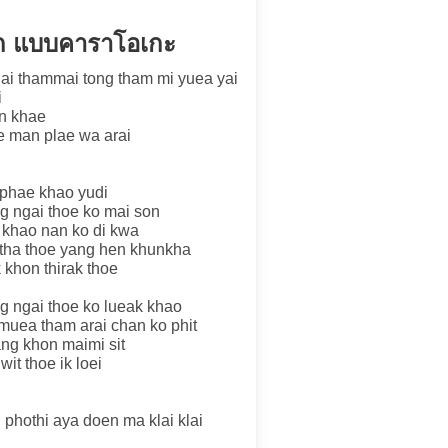
่ยัก แบบคาราโอเกะ
ai thammai tong tham mi yuea yai
i
n khae
e man plae wa arai
g phae khao yudi
g ngai thoe ko mai son
khao nan ko di kwa
 tha thoe yang hen khunkha
 khon thirak thoe
g ngai thoe ko lueak khao
muea tham arai chan ko phit
ang khon maimi sit
wit thoe ik loei
phothi aya doen ma klai klai