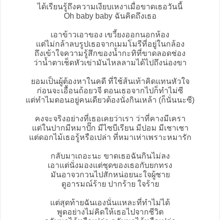
ได้เรียนรู้ถึงความเงียบเหงาเมื่อขาดเธอวันนี้
Oh baby baby ฉันคิดถึงเธอ
เอาข้าวเอาของ เขวี้ยงออกนอกห้อง
แต่ไม่กล้าลบรูปเธอจากเมมโมรีที่อยู่ในกล้อง
ถึงเข้าใจความรู้สึกของน้ำกะทิที่ขาดลอดช่อง
ว่าน้ำตาเช็ดหัวเข่ามันไหลลามได้ไปถึงน่องขา
ยอมเป็นผู้ต้องหาในคดี ที่ใช้ส้นเท้าคิดแทนหัวใจ
ก่อนจะเอื้อนถ้อยวจี ตอนเธอจากไปก็ทำไม่ซี
แต่ทำไมตอนอยู่คนเดียวต้องนั่งกินเหล้า (ก็นั่นนะซี)
คงจะจริงอย่างที่เธอเคยว่าเรา ว่าที่คางมีเครา
แต่ในปากมีหมาปั๊ก มีไซบีเรียน มีปอม มีเชาเชา
แต่ดอกไม้เธอรู้หรือเปล่า ที่หมาเห่าเพราะหมารัก
กลับมาเถอะนะ ขาดเธอฉันกินไม่ลง
เอาแต่นั่งมองแต่ชุดของเธอกับยกทรง
มันอาจวกวนไปสักหน่อยนะใจผู้ชาย
ดูอารมณ์ร้าย ปากร้าย ใจร้าย
แต่สุดท้ายฉันเองนั่นแหละที่ทำไม่ได้
พูดอย่างไม่คิดให้เธอไปจากชีวิต