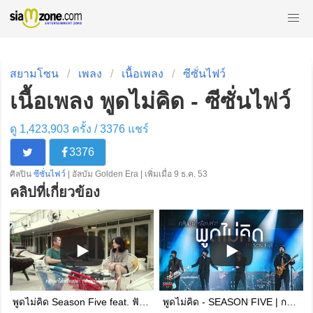
สยามโซน
เพลง
เนื้อเพลง
ซีซั่นไฟว์
เนื้อเพลง พูดไม่คิด - ซีซั่นไฟว์
ดู 1,423,903 ครั้ง /
3376
แชร์
3376
ศิลปิน
ซีซั่นไฟว์
| อัลบัม Golden Era | เพิ่มเมื่อ 9 ธ.ค. 53
คลิปที่เกี่ยวข้อง
พูดไม่คิด Season Five feat. ฟักกลิ้ง ฮีโร่ [official mv]
พูดไม่คิด - SEASON FIVE | กลับมาได้หรือเปล่า? | Songtopia Livehouse