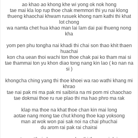
ao khao ao khong khe wi yong ok nok hong
tae mai kla lop rup thoe chak memmori thi yu nai klong
thueng khaochai khwam rusuek khong nam kathi thi khat
lot chong
wa namta chet hua khao man lai lam dai pai thueng nong
kha
yom pen phu tongha nai khadi thi chai son thao khit thaen
huachai
kon cha uean thoi wachi ton thoe chak pai ko tham mai si
tae thammai ton yu khon diao tong nang kin lao ( ko nan na
si )
khongcha ching yang thi thoe khoei wa rao wathi khang mi
khrao
tae nai pak mi ma pak mi saibiria na mi pom mi chaochao
tae dokmai thoe ru rue plao thi ma hao phro ma rak
klap ma thoe na khat thoe chan kin mai long
aotae nang mong tae chut khong thoe kap yoksong
man at wok won pai sak noi na chai phuchai
du arom rai pak rai chairai