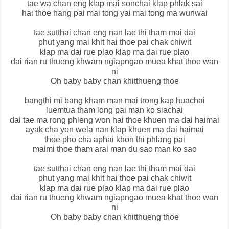
tae wa chan eng klap mai sonchai klap phlak sai
hai thoe hang pai mai tong yai mai tong ma wunwai
tae sutthai chan eng nan lae thi tham mai dai
phut yang mai khit hai thoe pai chak chiwit
klap ma dai rue plao klap ma dai rue plao
dai rian ru thueng khwam ngiapngao muea khat thoe wan
ni
Oh baby baby chan khitthueng thoe
bangthi mi bang kham man mai trong kap huachai
luemtua tham long pai man ko siachai
dai tae ma rong phleng won hai thoe khuen ma dai haimai
ayak cha yon wela nan klap khuen ma dai haimai
thoe pho cha aphai khon thi phlang pai
maimi thoe tham arai man du sao man ko sao
tae sutthai chan eng nan lae thi tham mai dai
phut yang mai khit hai thoe pai chak chiwit
klap ma dai rue plao klap ma dai rue plao
dai rian ru thueng khwam ngiapngao muea khat thoe wan
ni
Oh baby baby chan khitthueng thoe