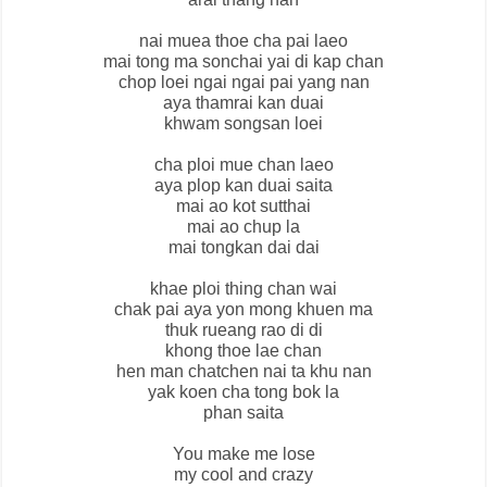
nai muea thoe cha pai laeo
mai tong ma sonchai yai di kap chan
chop loei ngai ngai pai yang nan
aya thamrai kan duai
khwam songsan loei
cha ploi mue chan laeo
aya plop kan duai saita
mai ao kot sutthai
mai ao chup la
mai tongkan dai dai
khae ploi thing chan wai
chak pai aya yon mong khuen ma
thuk rueang rao di di
khong thoe lae chan
hen man chatchen nai ta khu nan
yak koen cha tong bok la
phan saita
You make me lose
my cool and crazy