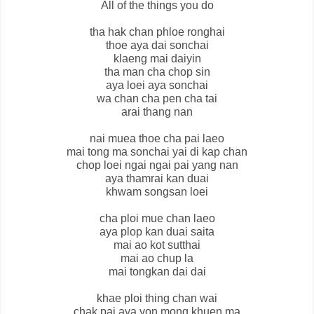
All of the things you do
tha hak chan phloe ronghai
thoe aya dai sonchai
klaeng mai daiyin
tha man cha chop sin
aya loei aya sonchai
wa chan cha pen cha tai
arai thang nan
nai muea thoe cha pai laeo
mai tong ma sonchai yai di kap chan
chop loei ngai ngai pai yang nan
aya thamrai kan duai
khwam songsan loei
cha ploi mue chan laeo
aya plop kan duai saita
mai ao kot sutthai
mai ao chup la
mai tongkan dai dai
khae ploi thing chan wai
chak pai aya yon mong khuen ma