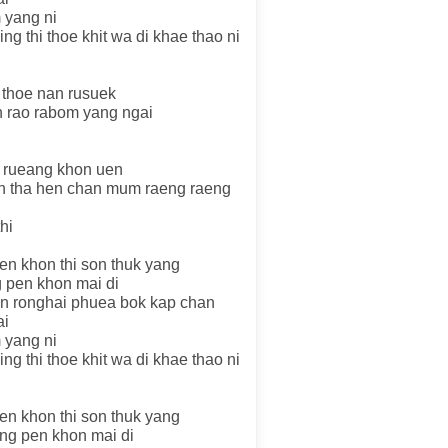
 yang ni
g thi thoe khit wa di khae thao ni
 thoe nan rusuek
n rao rabom yang ngai
mi rueang khon uen
an tha hen chan mum raeng raeng
hi
en khon thi son thuk yang
 pen khon mai di
en ronghai phuea bok kap chan
ai
 yang ni
g thi thoe khit wa di khae thao ni
en khon thi son thuk yang
ang pen khon mai di