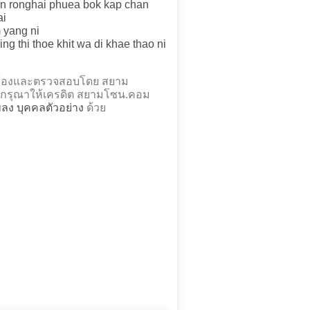
en ronghai phuea bok kap chan
ai
 yang ni
g thi thoe khit wa di khae thao ni
คำร้องและตรวจสอบโดย สยาม
กรุณาให้เครดิต สยามโซน.คอม
เพลง บุคคลตัวอย่าง
ด้วย