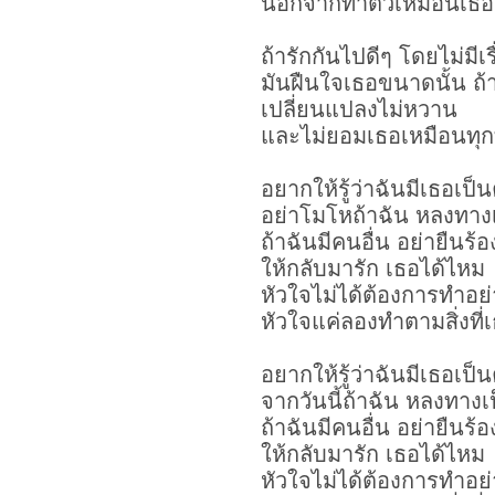
นอกจากทำตัวเหมือนเธอ
ถ้ารักกันไปดีๆ โดยไม่มีเร
มันฝืนใจเธอขนาดนั้น ถ้
เปลี่ยนแปลงไม่หวาน
และไม่ยอมเธอเหมือนทุก
อยากให้รู้ว่าฉันมีเธอเป็
อย่าโมโหถ้าฉัน หลงทางเ
ถ้าฉันมีคนอื่น อย่ายืนร้อ
ให้กลับมารัก เธอได้ไหม
หัวใจไม่ได้ต้องการทำอย่า
หัวใจแค่ลองทำตามสิ่งที่เธ
อยากให้รู้ว่าฉันมีเธอเป็
จากวันนี้ถ้าฉัน หลงทางเ
ถ้าฉันมีคนอื่น อย่ายืนร้อ
ให้กลับมารัก เธอได้ไหม
หัวใจไม่ได้ต้องการทำอย่า