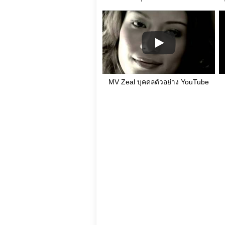
MV Zeal บุคคลตัวอย่าง YouTube