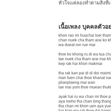
หัวใจแค่ลองทำตามสิ่งที่เธ
เนื้อเพลง บุคคลตัว
khon rao mi huachai loei tha
chan nuek cha tham arai ko k
wa dueat ron rue mai
thoe ko khong ru di wa tua c
tae nuek cha tham arai mai kh
kep rak hai khon makmai
tha rak kan pai di di doi mai
man fuen chai thoe khanat n
plianplaeng mai wan
lae mai yom thoe muean thukt
ayak hai ru wa chan mi thoe p
aya moho tha chan long thang
tha chan mi khon uen aya yu
hai klap ma rak thoe dai haim