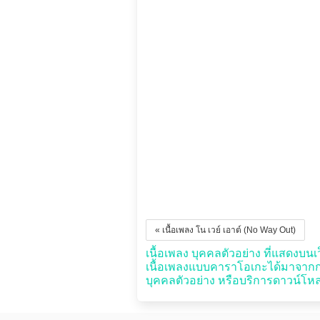
« เนื้อเพลง โน เวย์ เอาต์ (No Way Out)
เนื้อเพลง บุคคลตัวอย่าง ที่แสดงบนเว็
เนื้อเพลงแบบคาราโอเกะได้มาจากกา
บุคคลตัวอย่าง หรือบริการดาวน์โหลด