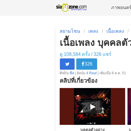
ภาพยนตร
สยามโซน
เพลง
เนื้อเพลง
เนื้อเพลง บุคคลตัว
ดู 108,584 ครั้ง /
326
แชร์
326
ศิลปิน
ซีล
| อัลบัม
4 Real
| เพิ่มเมื่อ 8 ต.ค. 51
คลิปที่เกี่ยวข้อง
บุคคลตัวอย่าง