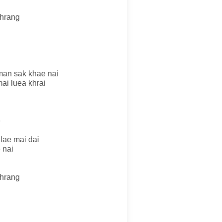
khrang
man sak khae nai
ai luea khrai
e
ulae mai dai
 nai
khrang