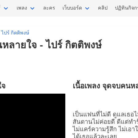
์
เพลง
ละคร
เว็บบอร์ด
คลิป
ปฏิทินกิจ
ไปร์ กิตติพงษ์
หลายใจ - ไปร์ กิตติพงษ์
ใจ
เนื้อเพลง จุดจบคน
เป็นแฟนที่ไม่ดี ดูแลเธอไม
สันดานไม่ค่อยดี ดีแต่ทำ
ไม่แคร์ความรู้สึก ไม่เอา
ได้เธอแล้วละเลย