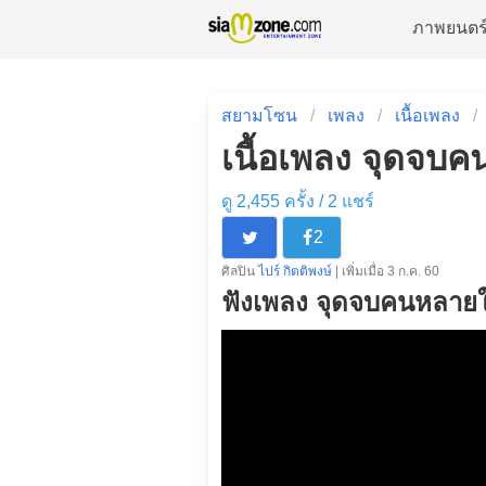
ภาพยนตร
สยามโซน
เพลง
เนื้อเพลง
เนื้อเพลง จุดจบคน
ดู 2,455 ครั้ง /
2
แชร์
2
ศิลปิน
ไปร์ กิตติพงษ์
| เพิ่มเมื่อ 3 ก.ค. 60
ฟังเพลง จุดจบคนหลาย