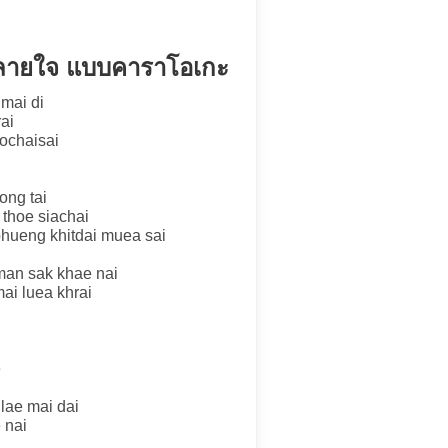
หลายใจ แบบคาราโอเกะ
 mai di
ai
ochaisai
ong tai
 thoe siachai
phueng khitdai muea sai
man sak khae nai
ai luea khrai
e
ulae mai dai
 nai