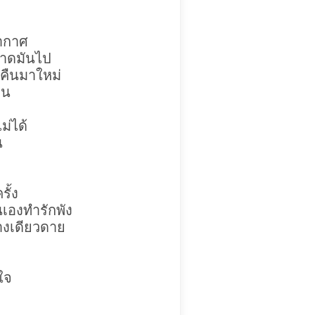
อากาศ
าขาดมันไป
คืนมาใหม่
ิน
ไม่ได้
น
ั้ง
ันเองทำรักพัง
่างเดียวดาย
ใจ