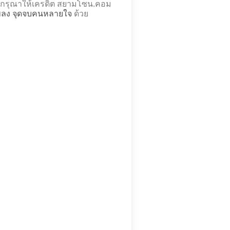
กรุณาให้เครดิต สยามโซน.คอม
เพลง จุดจบคนหลายใจ
ด้วย