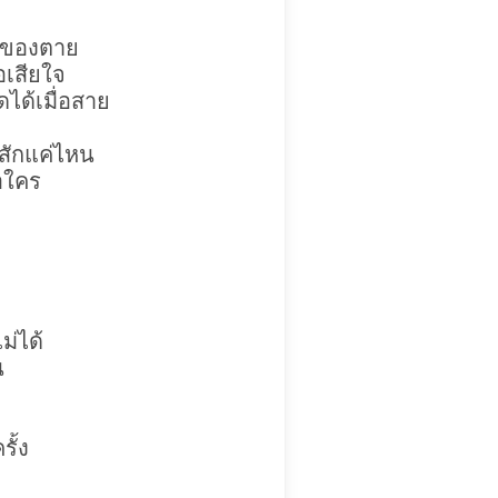
็นของตาย
อเสียใจ
คิดได้เมื่อสาย
นสักแค่ไหน
ือใคร
ไม่ได้
น
ั้ง