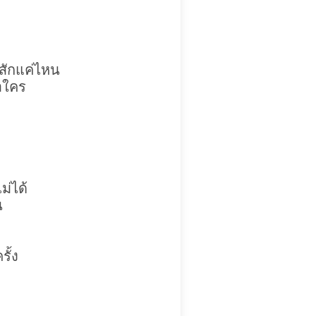
นสักแค่ไหน
ือใคร
ไม่ได้
น
ั้ง