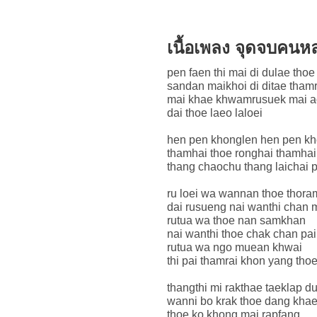
เนื้อเพลง จุดจบคน
pen faen thi mai di dulae thoe
sandan maikhoi di ditae thamr
mai khae khwamrusuek mai a
dai thoe laeo laloei
hen pen khonglen hen pen kh
thamhai thoe ronghai thamhai
thang chaochu thang laichai 
ru loei wa wannan thoe thora
dai rusueng nai wanthi chan m
rutua wa thoe nan samkhan
nai wanthi thoe chak chan pai
rutua wa ngo muean khwai
thi pai thamrai khon yang tho
thangthi mi rakthae taeklap d
wanni bo krak thoe dang khae
thoe ko khong mai rapfang