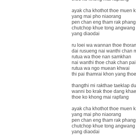
ayak cha khothot thoe muen 
yang mai pho niaorang
pen chan eng tham rak phang
chutchop khue tong angwang
yang diaodai
ru loei wa wannan thoe thora
dai rusueng nai wanthi chan m
rutua wa thoe nan samkhan
nai wanthi thoe chak chan pai
rutua wa ngo muean khwai
thi pai thamrai khon yang tho
thangthi mi rakthae taeklap d
wanni bo krak thoe dang khae
thoe ko khong mai rapfang
ayak cha khothot thoe muen 
yang mai pho niaorang
pen chan eng tham rak phang
chutchop khue tong angwang
yang diaodai