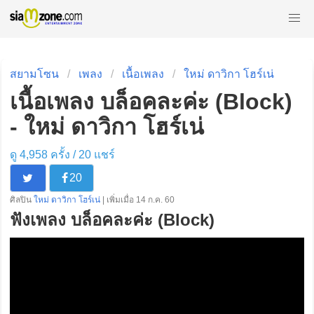
สยามโซน
เพลง
เนื้อเพลง
ใหม่ ดาวิกา โฮร์เน่
เนื้อเพลง บล็อคละค่ะ (Block)
- ใหม่ ดาวิกา โฮร์เน่
ดู 4,958 ครั้ง /
20
แชร์
20
ศิลปิน
ใหม่ ดาวิกา โฮร์เน่
| เพิ่มเมื่อ 14 ก.ค. 60
ฟังเพลง บล็อคละค่ะ (Block)