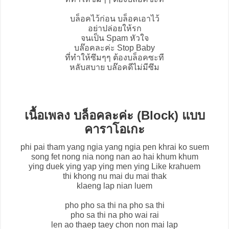
บล็อคไว้ก่อน บล็อคเอาไว้
อย่าปล่อยให้รก
จนเป็น Spam หัวใจ
บล๊อคละค่ะ Stop Baby
ที่ทำให้ซึมๆๆ ต้องบล็อคซะที
หลับสบาย บล๊อคดีไม่มีซึม
เนื้อเพลง บล็อคละค่ะ (Block) แบบ
คาราโอเกะ
phi pai tham yang ngia yang ngia pen khrai ko suem
song fet nong nia nong nan ao hai khum khum
ying duek ying yap ying men ying Like krahuem
thi khong nu mai du mai thak
klaeng lap nian luem
pho pho sa thi na pho sa thi
pho sa thi na pho wai rai
len ao thaep taey chon non mai lap