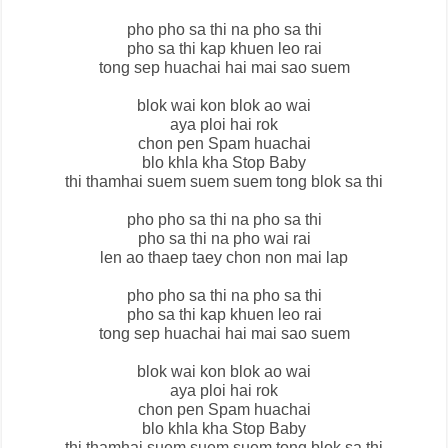
pho pho sa thi na pho sa thi
pho sa thi kap khuen leo rai
tong sep huachai hai mai sao suem
blok wai kon blok ao wai
aya ploi hai rok
chon pen Spam huachai
blo khla kha Stop Baby
thi thamhai suem suem suem tong blok sa thi
pho pho sa thi na pho sa thi
pho sa thi na pho wai rai
len ao thaep taey chon non mai lap
pho pho sa thi na pho sa thi
pho sa thi kap khuen leo rai
tong sep huachai hai mai sao suem
blok wai kon blok ao wai
aya ploi hai rok
chon pen Spam huachai
blo khla kha Stop Baby
thi thamhai suem suem suem tong blok sa thi