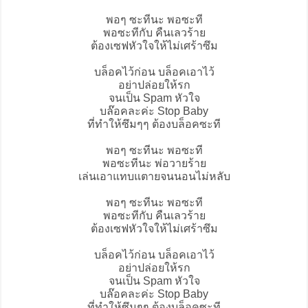
พอๆ ซะทีนะ พอซะที
พอซะทีกับ คืนเลวร้าย
ต้องเซฟหัวใจให้ไม่เศร้าซึม
บล็อคไว้ก่อน บล็อคเอาไว้
อย่าปล่อยให้รก
จนเป็น Spam หัวใจ
บล๊อคละค่ะ Stop Baby
ที่ทำให้ซึมๆๆ ต้องบล็อคซะที
พอๆ ซะทีนะ พอซะที
พอซะทีนะ พ่อวายร้าย
เล่นเอาแทบแตายจนนอนไม่หลับ
พอๆ ซะทีนะ พอซะที
พอซะทีกับ คืนเลวร้าย
ต้องเซฟหัวใจให้ไม่เศร้าซึม
บล็อคไว้ก่อน บล็อคเอาไว้
อย่าปล่อยให้รก
จนเป็น Spam หัวใจ
บล๊อคละค่ะ Stop Baby
ที่ทำให้ซึมๆๆ ต้องบล็อคซะที