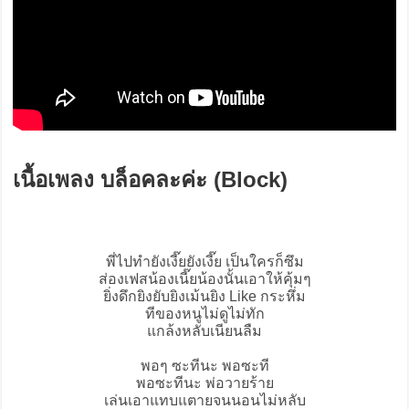
เนื้อเพลง บล็อคละค่ะ (Block)
พี่ไปทำยังเงี๊ยยังเงี๊ย เป็นใครก็ซึม
ส่องเฟสน้องเนี๊ยน้องนั้นเอาให้คุ้มๆ
ยิ่งดึกยิงยับยิงเม้นยิง Like กระหึ่ม
ทีของหนูไม่ดูไม่ทัก
แกล้งหลับเนียนลืม
พอๆ ซะทีนะ พอซะที
พอซะทีนะ พ่อวายร้าย
เล่นเอาแทบแตายจนนอนไม่หลับ