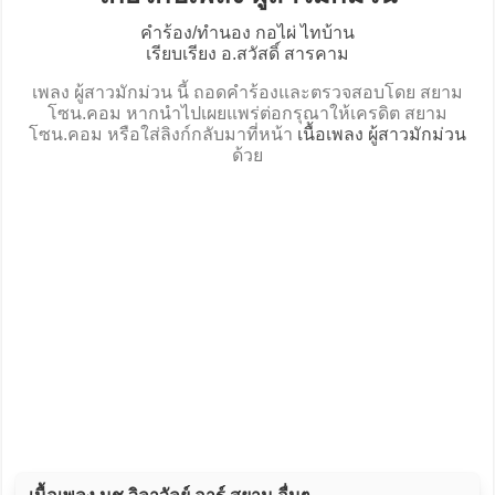
คำร้อง/ทำนอง กอไผ่ ไทบ้าน
เรียบเรียง อ.สวัสดิ์ สารคาม
เพลง ผู้สาวมักม่วน นี้ ถอดคำร้องและตรวจสอบโดย สยาม
โซน.คอม หากนำไปเผยแพร่ต่อกรุณาให้เครดิต สยาม
โซน.คอม หรือใส่ลิงก์กลับมาที่หน้า
เนื้อเพลง ผู้สาวมักม่วน
ด้วย