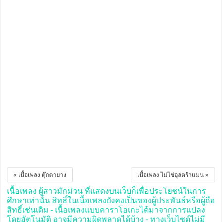
« เนื้อเพลง ตุ๊กตายาง
เนื้อเพลง ไม่ไช่อุลตร้าแมน »
เนื้อเพลง ผู้สาวมักม่วน ที่แสดงบนเว็บก็เพื่อประโยชน์ในการ
ศึกษาเท่านั้น สิทธิ์ในเนื้อเพลงยังคงเป็นของผู้ประพันธ์หรือผู้ถือ
สิทธิ์เช่นเดิม - เนื้อเพลงแบบคาราโอเกะได้มาจากการแปลง
โดยอัตโนมัติ อาจมีความผิดพลาดได้บ้าง - ทางเว็บไซต์ไม่มี