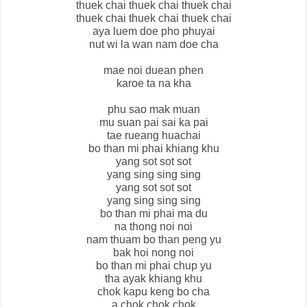
thuek chai thuek chai thuek chai
thuek chai thuek chai thuek chai
aya luem doe pho phuyai
nut wi la wan nam doe cha
mae noi duean phen
karoe ta na kha
phu sao mak muan
mu suan pai sai ka pai
tae rueang huachai
bo than mi phai khiang khu
yang sot sot sot
yang sing sing sing
yang sot sot sot
yang sing sing sing
bo than mi phai ma du
na thong noi noi
nam thuam bo than peng yu
bak hoi nong noi
bo than mi phai chup yu
tha ayak khiang khu
chok kapu keng bo cha
a chok chok chok