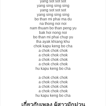
yang sot sot sot
yang sing sing sing
yang sot sot sot
yang sing sing sing
bo than mi phai ma du
na thong noi noi
nam thuam bo than peng yu
bak hoi nong noi
bo than mi phai chup yu
tha ayak khiang khu
chok kapu keng bo cha
a chok chok chok
a chok chok chok
a chok chok chok
a chok chok chok
hu kapu keng bo cha
a chok chok chok
a chok chok chok
a chok chok chok
a chok chok chok
hu kapu keng bo cha
เกี่ยวกับเพลง ผู้สาวมักม่วน