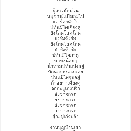
ผู้สาวมักม่วน
หมู่ซวนไปไสกะไป
แต่เรื่องหัวใจ
บ่ทันมีไผเคียงคู่
ยังโสดโสดโสด
ยังซิงซิงซิง
ยังโสดโสดโสด
ยังซิงซิงซิง
บ่ทันมีไผมาดู
นาท่งน้อยๆ
น้ำท่วมบ่ทันเป่งอยู่
บักหอยหนองน้อย
บ่ทันมีไผจูบอยู่
ถ้าอยากเคียงคู่
จกกะปูเก่งบ่จ้า
อ่ะจกจกจก
อ่ะจกจกจก
อ่ะจกจกจก
อ่ะจกจกจก
ฮู้กะปูเก่งบ่จ้า
งานบุญบ้านเฮา