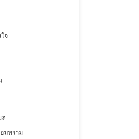
งใจ
น
มล
ื่อมทราม