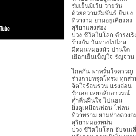
ร่มเย็นมิเว้น วายวัน
ด้วยความสัมพันธ์ ยืนยง
ทิวางาม ยามอยู่เคียงคง
สุริยาแสงส่อง
ปวง ชีวิตในโลก ดำรงเริ
ร้างกัน วันห่างไปไกล
มืดมนหมองมัว ปานใด
เยือกเย็นเข็ญใจ รัญจวน
ไกลกัน พาพรั่นใจครวญ
ร่างกายทรุดโทรม ทุกส่ว
จิตใจร้อนรวน แรงอ่อน
รักเอย เลยกลับอาวรณ์
ค่ำคืนฝืนใจ ไปนอน
ยิ่งดูเหมือนฟอน ไฟลน
ทิวาทราม ยามห่างดวงก
สุริยาหมองหม่น
ปวง ชีวิตในโลก อับจนเส