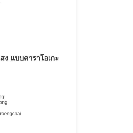
ม
ับแสง แบบคาราโอเกะ
ng
hong
 roengchai