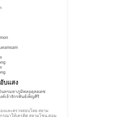
n
amon
 sueamsam
m
ong
m
ong
์อับแสง
ินทรมหาภูมิพลอดุลยเดช
์เจ้าจักรพันธ์เพ็ญศิริ
คำร้องและตรวจสอบโดย สยาม
กรุณาให้เครดิต สยามโซน.คอม