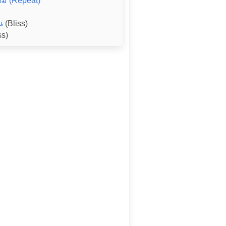
ิม (Repeat)
น
(Bliss)
ss)