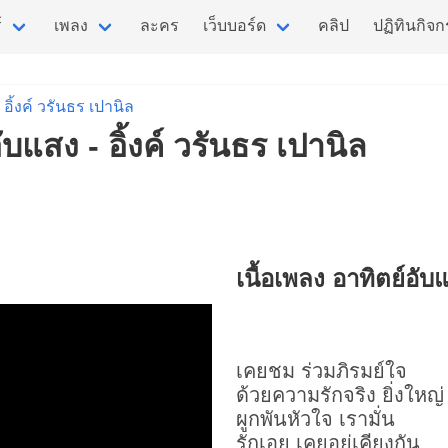
์
เพลง
ละคร
เว็บบอร์ด
คลิป
ปฏิทินกิจ
อิ้งค์ วรันธร เปานิล
ับแสง - อิ้งค์ วรันธร เปานิล
เนื้อเพลง อาทิตย์อับ
เคยชม ร่วมภิรมย์ใจ
ด้วยความรักจริง ยิ่งใหญ่
ผูกพันหัวใจ เรามั่น
รักเอย เคยอยู่เคียงกัน