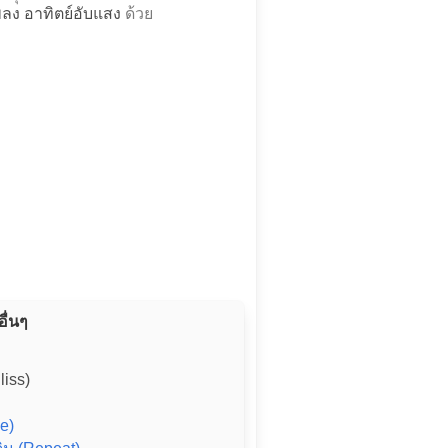
เพลง อาทิตย์อับแสง
ด้วย
อื่นๆ
liss)
e)