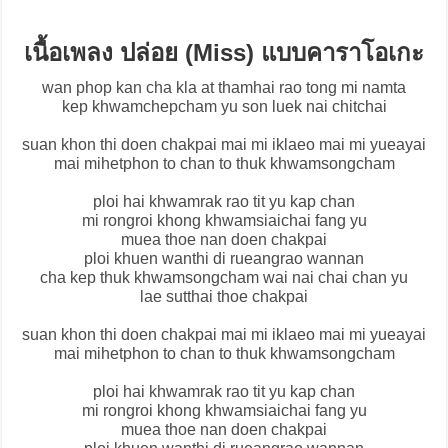
เนื้อเพลง ปล่อย (Miss) แบบคาราโอเกะ
wan phop kan cha kla at thamhai rao tong mi namta
kep khwamchepcham yu son luek nai chitchai
suan khon thi doen chakpai mai mi iklaeo mai mi yueayai
mai mihetphon to chan to thuk khwamsongcham
ploi hai khwamrak rao tit yu kap chan
mi rongroi khong khwamsiaichai fang yu
muea thoe nan doen chakpai
ploi khuen wanthi di rueangrao wannan
cha kep thuk khwamsongcham wai nai chai chan yu
lae sutthai thoe chakpai
suan khon thi doen chakpai mai mi iklaeo mai mi yueayai
mai mihetphon to chan to thuk khwamsongcham
ploi hai khwamrak rao tit yu kap chan
mi rongroi khong khwamsiaichai fang yu
muea thoe nan doen chakpai