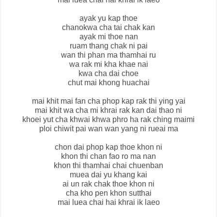
ayak yu kap thoe
chanokwa cha tai chak kan
ayak mi thoe nan
ruam thang chak ni pai
wan thi phan ma thamhai ru
wa rak mi kha khae nai
kwa cha dai choe
chut mai khong huachai
mai khit mai fan cha phop kap rak thi ying yai
mai khit wa cha mi khrai rak kan dai thao ni
khoei yut cha khwai khwa phro ha rak ching maimi
ploi chiwit pai wan wan yang ni rueai ma
chon dai phop kap thoe khon ni
khon thi chan fao ro ma nan
khon thi thamhai chai chuenban
muea dai yu khang kai
ai un rak chak thoe khon ni
cha kho pen khon sutthai
mai luea chai hai khrai ik laeo