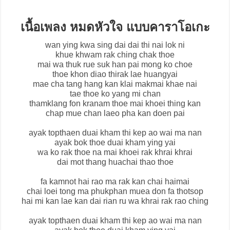
เนื้อเพลง หมดหัวใจ แบบคาราโอเกะ
wan ying kwa sing dai dai thi nai lok ni
khue khwam rak ching chak thoe
mai wa thuk rue suk han pai mong ko choe
thoe khon diao thirak lae huangyai
mae cha tang hang kan klai makmai khae nai
tae thoe ko yang mi chan
thamklang fon kranam thoe mai khoei thing kan
chap mue chan laeo pha kan doen pai
ayak topthaen duai kham thi kep ao wai ma nan
ayak bok thoe duai kham ying yai
wa ko rak thoe na mai khoei rak khrai khrai
dai mot thang huachai thao thoe
fa kamnot hai rao ma rak kan chai haimai
chai loei tong ma phukphan muea don fa thotsop
hai mi kan lae kan dai rian ru wa khrai rak rao ching
ayak topthaen duai kham thi kep ao wai ma nan